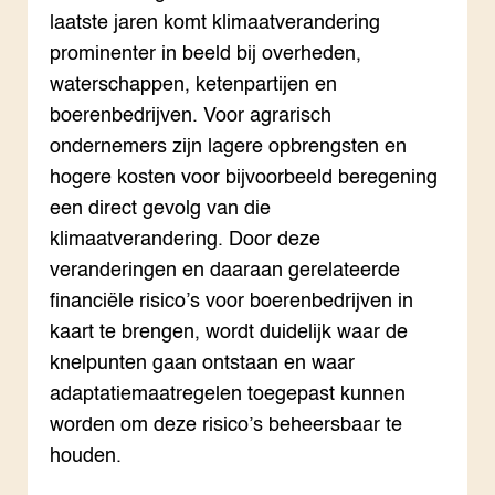
Ter
Nat
ACTUEEL
laatste jaren komt klimaatverandering
Tui
Bio
Nieuws
Die
Boe
prominenter in beeld bij overheden,
Agenda
Mul
Die
Dossiers
waterschappen, ketenpartijen en
Vis
EU
Columns & Blogs
Akk
Por
boerenbedrijven. Voor agrarisch
Bio
Bio
ondernemers zijn lagere opbrengsten en
Foo
Int
ZIE OOK
Gro
EU
hogere kosten voor bijvoorbeeld beregening
In de regio
Var
Gro
een direct gevolg van die
Projecten
Gro
Co
klimaatverandering. Door deze
Lectoraten
Inv
Practoraten
veranderingen en daaraan gerelateerde
Pla
Vakbladen
financiële risico’s voor boerenbedrijven in
Gen
kaart te brengen, wordt duidelijk waar de
LEREN
knelpunten gaan ontstaan en waar
Wiki Groen Kennisnet
adaptatiemaatregelen toegepast kunnen
worden om deze risico’s beheersbaar te
GROEN KENNISNET
Over ons
houden.
Contact