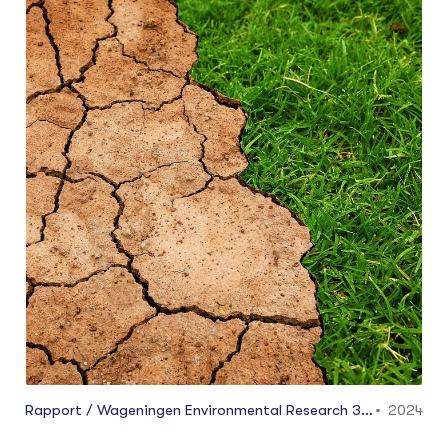
extreme neerslag, en doet dit voor de landbouw
en de vollegronds tuinbouw. Dit rapport geeft
een ‘nulmeting’ van de huidige situatie (1990-
2022) en kan zodoende worden vergeleken met
de klimaatrisico analyse voor het toekomstige
klimaat (2050, 2100). Het rapport presenteert
kwetsbaarheden, schat de omvang van risico’s
en draagt bouwstenen aan voor adaptatie. Dit
wordt gedaan op een door het PBL (2023)
aangepast methodiek van het IPCC (2014) en
maakt gebruikt van bestaande literatuur.
Klimaatrisico’s worden uitgedrukt in een
standaard categorisering (laag, middel, hoog)
op basis van risico en impact.
Rapport / Wageningen Environmental Research 33
2024
27.