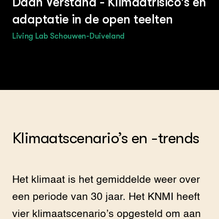
Daan Verstand - Klimaatrisico's en
toegevoegd. De volgende maatregelen zijn
adaptatie in de open teelten
geëvalueerd: Duurzaam opheffen van
ondergrondverdichting, groenbemesters,
Living Lab Schouwen-Duiveland
Optimale vochtvoorziening in
zetmeelaardappelen, Erosiestoppers,
Breedspoor, en Transformer. De meeste van
deze maatregelen zijn effectief op de
klimaattrends het wordt droger en het wordt
natter, omdat ze het water- en bodembeheer
verbeteren op het boerenbedrijf. Voor het
opstellen van de factsheets is gebruikt
Klimaat­scenario’s en -trends
gemaakt van de kennis en ervaringen van de
andere werkpakketten in de PPS.
Het klimaat is het gemiddelde weer over
een periode van 30 jaar. Het KNMI heeft
vier klimaatscenario’s opgesteld om aan