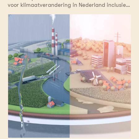
voor klimaatverandering in Nederland inclusief
Caribisch Nederland rond 2050 en 2100. De
KNMI’23-klimaatscenario’s zijn gebaseerd op de
laatste inzichten en vervangen de
klimaatscenario’s uit 2014. Voor
zeespiegelstijging is gebruik gemaakt van de
nieuwe inzichten van het IPCC over het
mogelijk versneld afkalven van de Antarctische
IJskap. In KNMI’23 is de droogteproblematiek in
Nederland en omgeving beter in kaart gebracht
en zijn de veranderingen in neerslagextremen
in zomerbuien beter onderbouwd. Verder zijn de
schattingen van de wereldwijde
temperatuurstijging voor een bepaalde
toename van broeikasgassen nauwkeuriger. Net
als na 2014 kunnen de nieuwe klimaatscenario’s
worden gebruikt om de effecten op
verschillende sectoren door te rekenen. Hiermee
worden de risicoanalyses uit de Nationale