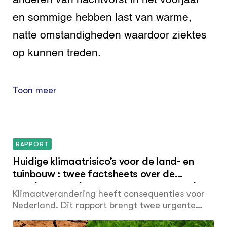
anderen van nachtvorst in het voorjaar
en sommige hebben last van warme,
natte omstandigheden waardoor ziektes
op kunnen treden.
Toon meer
RAPPORT
Huidige klimaatrisico’s voor de land- en
tuinbouw : twee factsheets over de
gevolgen van droogte en extreme neerslag
Klimaatverandering heeft consequenties voor
voor de land- en tuinbouwsector in ons
Nederland. Dit rapport brengt twee urgente
huidige klimaat (1990-nu)
huidige klimaatrisico’s in kaart: droogte en