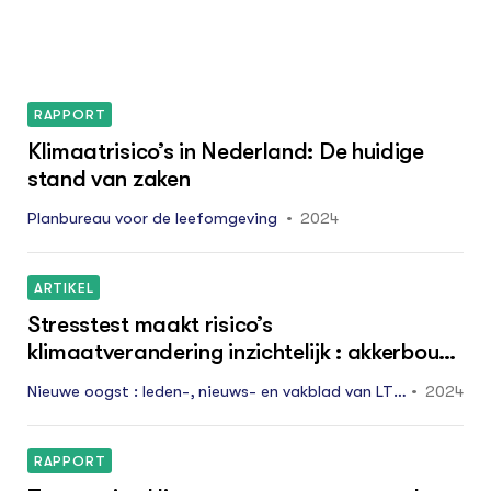
RAPPORT
Klimaatrisico’s in Nederland: De huidige
stand van zaken
Planbureau voor de leefomgeving
2024
ARTIKEL
Stresstest maakt risico’s
klimaatverandering inzichtelijk : akkerbouw
: handvat voor gesprek tussen boer en
Nieuwe oogst : leden-, nieuws- en vakblad van LTO
2024
adviseur
Noord, ZLTO en LLTB. Editie midden 22: 24
RAPPORT