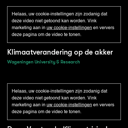
wintertarwe neemt het risico van schade door
strenge vorst af. Ook wordt er eerder aan de
Helaas, uw cookie-instellingen zijn zodanig dat
temperatuursom voldaan waardoor er eerder
deze video niet getoond kan worden. Vink
geoogst kan worden. Voor suikerbiet neemt het
marketing aan in
uw cookie-instellingen
en ververs
risico van aantasting aan de jonge plantjes
deze pagina om de video te tonen.
door vorst in het voorjaar af, echter neemt het
risico’s van ziekten plagen naar verwachting
toe. Wat betreft verzilting zijn met name
Klimaatverandering op de akker
aardappel, ui en peen kwetsbaar, terwijl dat
voor suikerbiet en wintertarwe minder het geval
Wageningen University & Research
is. Op basis van de eerst resultaten van de
experimenten met
klimaatadaptatiemaatregelen die in deze PPS
onderzocht worden, aangevuld met literatuur,
Helaas, uw cookie-instellingen zijn zodanig dat
zijn factsheets ontwikkeld. Deze factsheets
deze video niet getoond kan worden. Vink
tonen eenduidig de effectiviteit op het inspelen
marketing aan in
uw cookie-instellingen
en ververs
op de klimaattrends en de toepasbaarheid in
deze pagina om de video te tonen.
termen van kennis, kosten en grondsoort van
deze adaptatiemaatregelen. De factsheets zijn
los beschikbaar, maar zijn ook in dit rapport