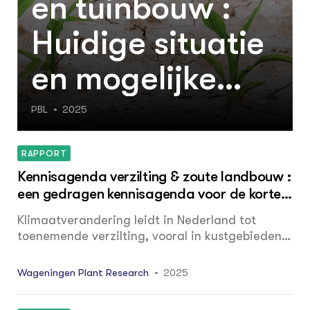
en tuinbouw :
Huidige situatie
en mogelijke
ontwikkelrichtin
PBL
2025
gen in de open
RAPPORT
teelten
Kennisagenda verzilting & zoute landbouw :
een gedragen kennisagenda voor de korte,
middellange en lange termijn
Klimaatverandering leidt in Nederland tot
toenemende verzilting, vooral in kustgebieden.
Dit heeft grote gevolgen voor de landbouw en
zoetwaterbeschikbaarheid. De exacte impact
Wageningen Plant Research
2025
van verzilting op de Nederlandselandbouw is
onduidelijk en de kennis om hier effectief op te