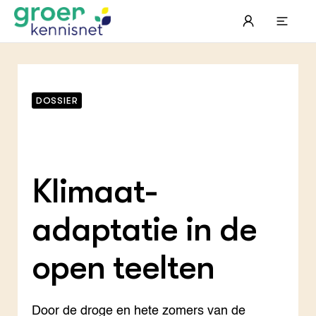
Meer informatie
DOSSIER
Klimaat­
STARTPAGINA'S
adaptatie in de
Beroepspraktijk
Onderwijs, Onderzoek & Advies
Gla
Lee
Pro
Onze partners
Hip
Pro
Hyd
open teelten
Plu
Agr
Pra
Bol
Pra
Nat
Hov
ond
Exp
Mel
Ken
Die
Door de droge en hete zomers van de