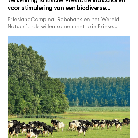
Verkenning Kritische Prestatie Indicatoren
voor stimulering van een biodiverse
melkveehouderij
FrieslandCampina, Rabobank en het Wereld
Natuurfonds willen samen met drie Friese
Agrarische Natuur- en landschapsverenigingen
biodiversiteit op melkveehouderijbedrijven
stimuleren. Daarvoor is eerst gewerkt aan een
beschrijvend houvast: wat is biodiversiteit op
een landbouwbedrijf (Conceptueel Kader
biodiversiteit). Vervolgens wordt nu een prikkel-
of beloningssysteem ontwikkeld. Daarvoor
moeten eerst graadmeters worden opgesteld;
Kritische Prestatie Indicatoren (KPI´s). Dat is het
onderwerp van deze verkenning. Uit de KPI’s
moet enerzijds duidelijk af te lezen zijn of een
bedrijf op koers ligt t.a.v. de doelstellingen
(stuurinstrument), anderzijds vormen ze de
basis voor het ontwikkelen van een
verdienmodel dat door ketenpartijen gebruikt