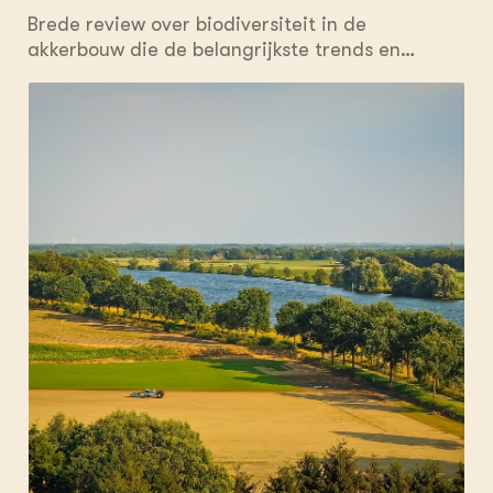
toepassing in de praktijk
Brede review over biodiversiteit in de
akkerbouw die de belangrijkste trends en
factoren toelicht. Met een literatuurstudie KPI-
biodiversiteit, integratie van resultaten van de
brede review en de literatuurstudie, en een
overzicht van handelingsmogelijkheden door
akkerbouwers waarbij per KPI een lijst met
maatregelen wordt gepresenteerd die
bijdragen om de score op de desbetreffende
maatregel te verbeteren.