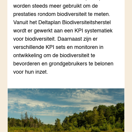
Hov
ond
Exp
worden steeds meer gebruikt om de
Mel
Ken
Die
Ter
Nat
ACTUEEL
prestaties rondom biodiversiteit te meten.
Tui
Bio
Nieuws
Vanuit het Deltaplan Biodiversiteitsherstel
Die
Boe
Agenda
Mul
Die
wordt er gewerkt aan een KPI systematiek
Dossiers
Vis
EU
voor biodiversiteit. Daarnaast zijn er
Columns & Blogs
Akk
Por
Bio
Bio
verschillende KPI sets en monitoren in
Foo
Int
ontwikkeling om de biodiversiteit te
ZIE OOK
Gro
EU
In de regio
Var
Gro
bevorderen en grondgebruikers te belonen
Projecten
Gro
voor hun inzet.
Co
Lectoraten
Inv
Practoraten
Pla
Vakbladen
Gen
LEREN
Wiki Groen Kennisnet
GROEN KENNISNET