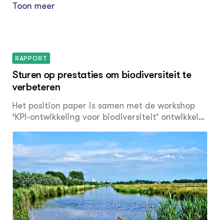
Toon meer
RAPPORT
Sturen op prestaties om biodiversiteit te
verbeteren
Het position paper is samen met de workshop
‘KPI-ontwikkeling voor biodiversiteit’ ontwikkeld,
die het Deltaplan in het afgelopen jaar
meermaals voor partners van het Deltaplan
heeft gegeven. Het Deltaplan ziet monitoring
als een belangrijke succesfactor voor
biodiversiteitsherstel en zet zich daarom in om
biodiversiteitsmonitoring via KPI’s (Kritische
prestatie-indicatoren) te ontwikkelen. Het
position paper geeft inzicht in hoe je KPI’s kunt
gebruiken om biodiversiteit, en andere