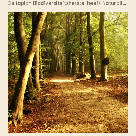
Deltaplan Biodiversiteitsherstel heeft Naturalis
een inventarisatie gedaan van huidige KPI-sets
voor biodiversiteit die voorgesteld worden of in
gebruik zijn binnen verschillende sectoren. We
hebben een overzicht gemaakt waarin we
verschillende aspecten van bestaande KPI’s
hebben geïnventariseerd. Het KPI overzicht
wordt beheerd en up-todate gehouden door de
werkgroep Monitoring. Ben jij bezig met of
geïnteresseerd in biodiversiteitsmonitors en
KPI’s, dan hebben we op een rijtje gezet welke
monitoring tools opgenomen zijn in dit
overzicht. In dit rapport
(https://edepot.wur.nl/571751) is te vinden welke
bronnen we hiervoor gebruikt hebben.