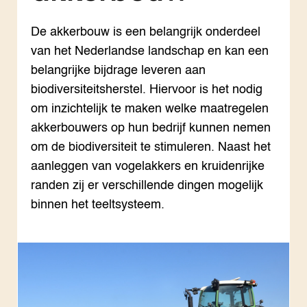
Onze partners
Hip
Pro
Hyd
Plu
Agr
Pra
De akkerbouw is een belangrijk onderdeel
Bol
Pra
Nat
Hov
ond
Exp
van het Nederlandse landschap en kan een
Mel
Ken
Die
belangrijke bijdrage leveren aan
Ter
Nat
ACTUEEL
biodiversiteitsherstel. Hiervoor is het nodig
Tui
Bio
Nieuws
Die
Boe
om inzichtelijk te maken welke maatregelen
Agenda
Mul
Die
Dossiers
akkerbouwers op hun bedrijf kunnen nemen
Vis
EU
Columns & Blogs
Akk
Por
om de biodiversiteit te stimuleren. Naast het
Bio
Bio
aanleggen van vogelakkers en kruidenrijke
Foo
Int
ZIE OOK
Gro
EU
randen zij er verschillende dingen mogelijk
In de regio
Var
Gro
binnen het teeltsysteem.
Projecten
Gro
Co
Lectoraten
Inv
Practoraten
Pla
Vakbladen
Gen
LEREN
Wiki Groen Kennisnet