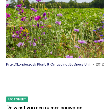
alternatieve maatregelen zoals organische
meststofkeuze, inwerken van stro en het telen
van vroege rassen. Ook verruiming met vroeg
geoogste bloembolgewassen of groenten of
landruil met een melkveehouder kunnen
aantrekkelijkere alternatieven zijn.
Praktijkonderzoek Plant & Omgeving, Business Unit
2012
AGV
FACTSHEET
De winst van een ruimer bouwplan