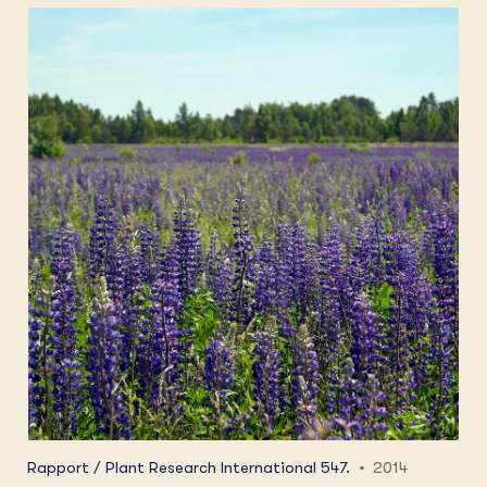
gewassen aan te melden als equivalente
maatregel voor EFA's (Ecological Focus Area's)
heeft het Ministerie van Economische Zaken
gevraagd om een inventarisatie uit te voeren
naar de ecologische waarde van die gewassen.
De basis van deze inventarisatie wordt
gevormd door wetenschappelijke publicaties en
teelthandleidingen over deze gewassen,
aangevuld met informatie die via internet
beschikbaar is en expertise van
gewasdeskundigen en biologen, eigen
veldkennis en ongepubliceerde resultaten.
Rapport / Plant Research International 547.
2014