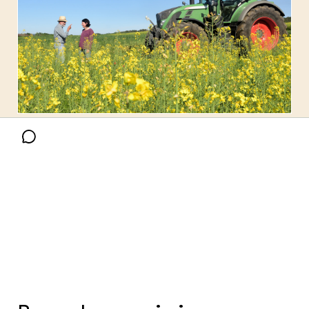
GROEN KENNISNET
Over ons
Contact
ENGLISH
Search the Knowledge base