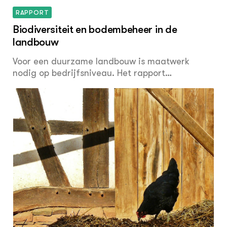
RAPPORT
Biodiversiteit en bodembeheer in de
landbouw
Voor een duurzame landbouw is maatwerk
nodig op bedrijfsniveau. Het rapport
“Biodiversiteit en bodembeheer in de landbouw”
maakt op dit niveau zichtbaar hoe een
duurzaam bodembeheer, inclusief de
optimalisering van het mineralenmanagement,
hand in hand kan gaan met het benutten van
bodembiodiversiteit. De onderbouwing van dit
perspectief is mogelijk gemaakt door metingen
aan bodembiodiversiteit in 2004-2006 binnen
het project Bodem, Bedrijf en Biodiversiteit
(BBB) aangevuld met literatuurstudie.