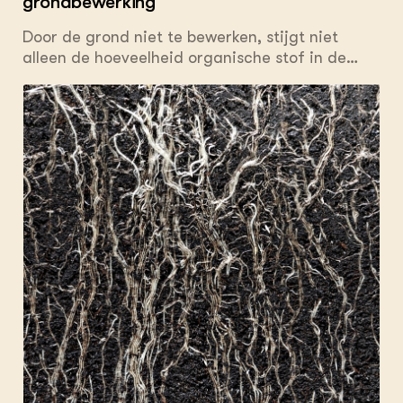
grondbewerking
Door de grond niet te bewerken, stijgt niet
alleen de hoeveelheid organische stof in de
bodem, ook bevat de bouwvoor meer stikstof.
Dat blijkt uit onderzoek op de Broekemahoeve
in Lelystad.