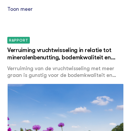
Toon meer
RAPPORT
Verruiming vruchtwisseling in relatie tot
mineralenbenutting, bodemkwaliteit en
bedrijfseconomie op akkerbouwbedrijven
Verruiming van de vruchtwisseling met meer
graan is gunstig voor de bodemkwaliteit en
vaak ook voor de mineralenbenutting, maar is
ongunstig voor het economisch
bedrijfsresultaat. Met name op bedrijven met
pootgoedaardappelen zijn forse
opbrengststijgingen nodig om het
inkomensverlies te compenseren die op dit
moment weinig realistisch lijken. In dergelijke
situaties kan beter eerst worden gekeken naar