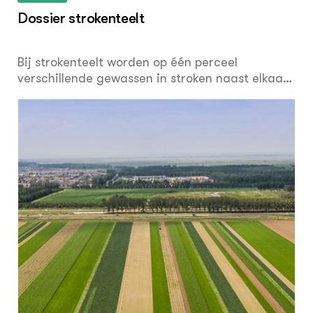
Dossier strokenteelt
Bij strokenteelt worden op één perceel
verschillende gewassen in stroken naast elkaar
geteeld. Ieder gewas wordt apart beheerd. Eén
van de voordelen van strokenteelt is dat de
biodiversiteit op het perceel toeneemt en
gewasziektes afnemen. Daarnaast hebben de
gewassen geteeld in stroken meestal een
vergelijkbare of hogere opbrengst dan in
monoculturen. Daarentegen kan de
mechanisatie een uitdaging zijn.