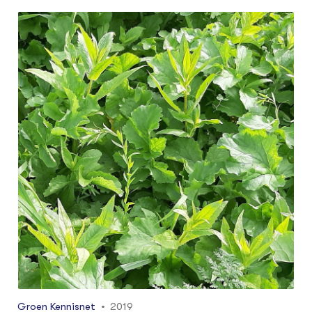
bodemeigenschappen en gewasrotatie. Om
studenten te laten kennismaken met de
problematiek wordt er in een WURKS-project
een lesmateriaal ontwikkeld in de vorm van een
handboek, factsheets, powerpointpresentatie
voor het onderwijs en opdrachten.
Groen Kennisnet
2019