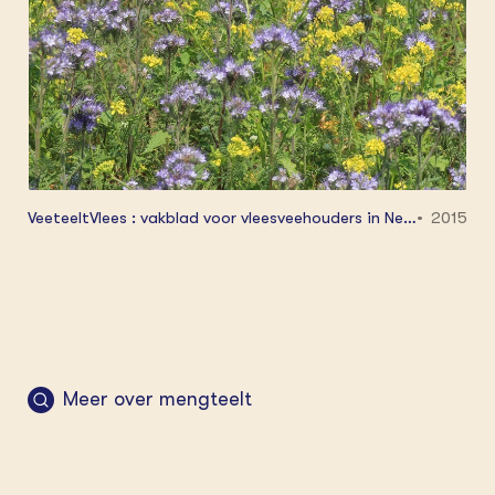
VeeteeltVlees : vakblad voor vleesveehouders in Ned
2015
erland en Belgie 14 5: 6 - 8
Meer over mengteelt