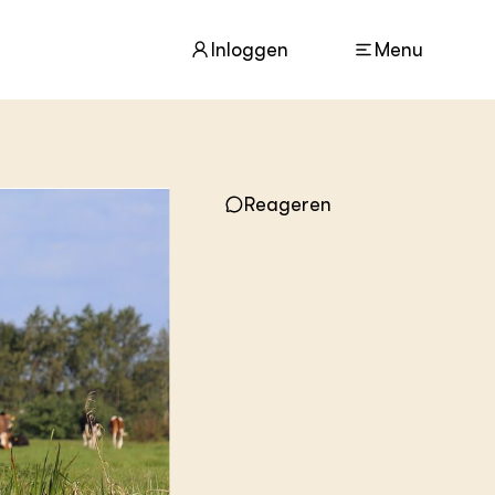
Inloggen
Menu
Reageren
ACTUEEL
Nieuws
Agenda
Dossiers
Columns & Blogs
ZIE OOK
In de regio
Projecten
Lectoraten