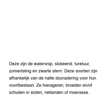
dy Teenstra
,
Brand Portal WUR
tor
al Aanpakken
grond en infra
-Pigs
houderij
t Digitalisering &
ogie
welbevinden en
adaptatie
oen
Deze zijn de watersnip, slobeend, tureluur,
Andere soorten die baat hebben bij de natte
zomertaling en zwarte stern. Deze soorten zijn
dooradering zijn bijvoorbeeld veel andere
e exoten
afhankelijk van de natte dooradering voor hun
eendensoorten, reigerachtigen en kleine
rdige genetische
voortbestaan. Ze foerageren, broeden en/of
schuilen in sloten, rietlanden of moerasse.
he diversiteit
whuisdieren