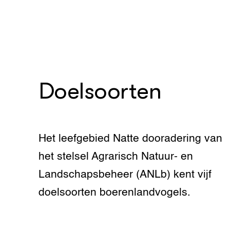
Bron foto:
Ed
Foodsec
Integra
Groen, 
EURCAW
Varkens
Groenpac
Technol
Doelsoorten
Groen, 
klimaat
CoE Gr
Het leefgebied Natte dooradering van
Invasiev
het stelsel Agrarisch Natuur- en
Landschapsbeheer (ANLb) kent vijf
Plantaa
bronnen
doelsoorten boerenlandvogels.
Genetisc
landbou