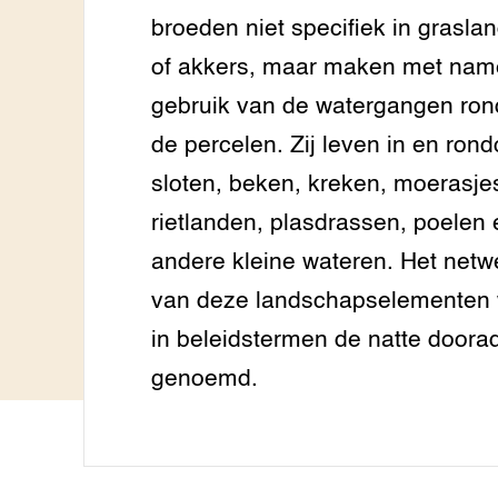
het gro
Nationa
Hovenie
broeden niet specifiek in grasla
Agraris
groenvo
Experim
Kennis 
of akkers, maar maken met nam
Melkvee
gebruik van de watergangen ro
DierVizi
de percelen. Zij leven in en ron
Terrein
Nationaa
Veehoud
sloten, beken, kreken, moerasje
Tuinbou
rietlanden, plasdrassen, poelen 
Biokenni
Dierver
andere kleine wateren. Het netw
Boerenl
van deze landschapselementen 
Multifu
in beleidstermen de natte doora
Dierenw
Visserij
genoemd.
EU-Farm
Akkerbo
Portaal 
Biobase
Regenera