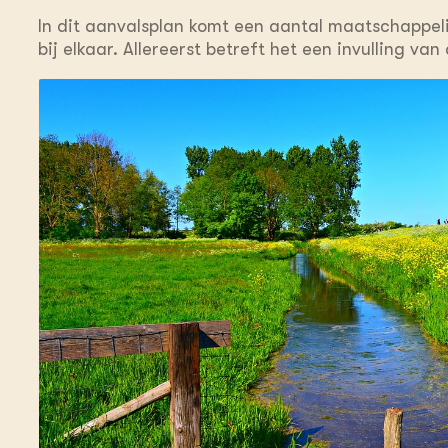
In dit aanvalsplan komt een aantal maatschappeli
bij elkaar. Allereerst betreft het een invulling v
landschapselementen CO2 vastleggen en eigens
bevorderen. Daarnaast levert het plan een bijdr
Naast een uitbreiding van het areaal bos met 10%,
landschapselementen. Ten derde draagt het aanval
agrarisch gebied zoals opgenomen in de LNV-visie,
Natuurpositief en de aanpak reductie stikstof.