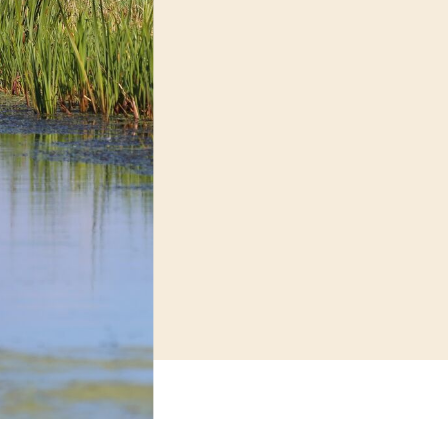
Practoraten
Vakbladen
LEREN
Wiki Groen Kennisnet
GROEN KENNISNET
Over ons
Contact
ENGLISH
Search the Knowledge base