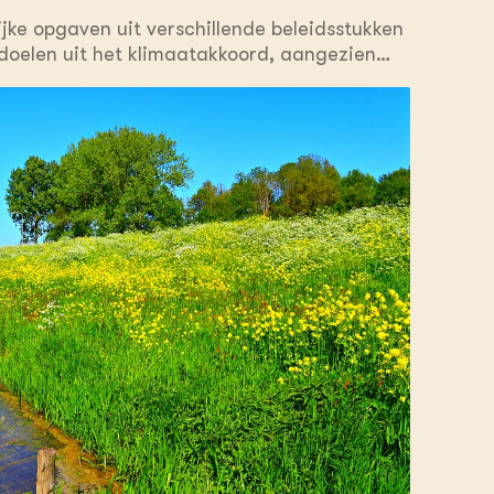
jke opgaven uit verschillende beleidsstukken
an doelen uit het klimaatakkoord, aangezien
chappen hebben die klimaatadaptatie
age aan de doelen van de Bossenstrategie.
 is nadrukkelijk ingestoken op realisering via
splan bij aan biodiversiteitsherstel in het
 Deltaplan Biodiversiteitsherstel, Nederland