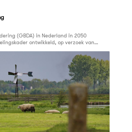
ng
ering (GBDA) in Nederland in 2050
delingskader ontwikkeld, op verzoek van
nteert het “Aanvalsplan Landschap”, dat in
odiversiteitsherstel is gelanceerd. Doel van
j te dragen aan maatschappelijke opgaven
kwaliteit en landschap en cultuurhistorie.
spectief voor agrariërs essentieel. Naast
rtijen initiatieven voor de GBDA aandragen,
n rijkseigendommen, provincies en
ren, TBO’s, particuliere grondeigenaren en
n deze studie is een voorselectie te maken
en kunnen gaan worden en deze te toetsen
iversiteit en landschappelijke kwaliteit.