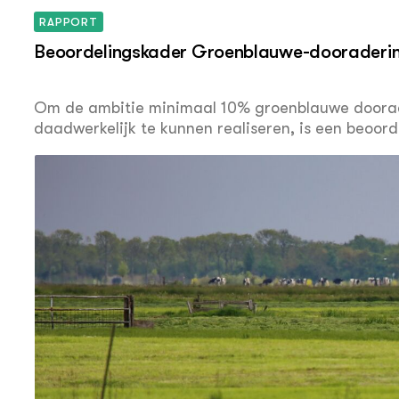
RAPPORT
Beoordelingskader Groenblauwe-dooraderi
Om de ambitie minimaal 10% groenblauwe doorad
daadwerkelijk te kunnen realiseren, is een beoor
LandschappenNL. Dit beoordelingskader compleme
september 2022 als onderdeel van het Deltaplan Bi
het Aanvalsplan Landschap is om met de GBDA bi
op het gebied van biodiversiteit, klimaat, water- 
Water en bodem zijn daarbij sturend, toekomstper
agrariërs en collectieven zullen verschillende pa
zoals bijvoorbeeld waterschappen, beheerders va
gemeenten, niet-agrarische bedrijven, particulie
groene en maatschappelijke organisaties. Doel va
van initiatieven die tot de GBDA gerekend zoud
voor wat betreft hun (mogelijke) bijdrage aan biod