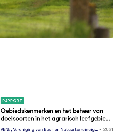
RAPPORT
Gebiedskenmerken en het beheer van
doelsoorten in het agrarisch leefgebied
"Natte dooradering" : specifiek sloten in
VBNE, Vereniging van Bos- en Natuurterreineige
2021
het veenweidegebied
naren