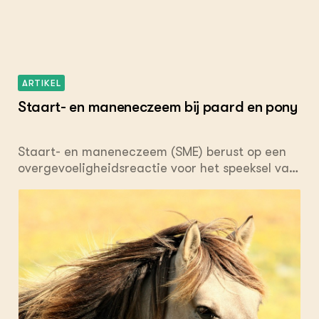
ARTIKEL
Staart- en maneneczeem bij paard en pony
Staart- en maneneczeem (SME) berust op een
overgevoeligheidsreactie voor het speeksel van
de knut, in het Latijn Culicoides genoemd.
Knutten zijn veel kleinere insecten dan muggen
en worden vaak in grote zwermen tegen de
avond bij bosranden aangetroffen.