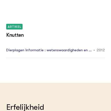
aarden) 33 3: 16 - 17
ARTIKEL
Knutten
Dierplagen informatie : wetenswaardigheden en ac
2012
tualiteiten 15 4: 16 - 20
Erfelijkheid