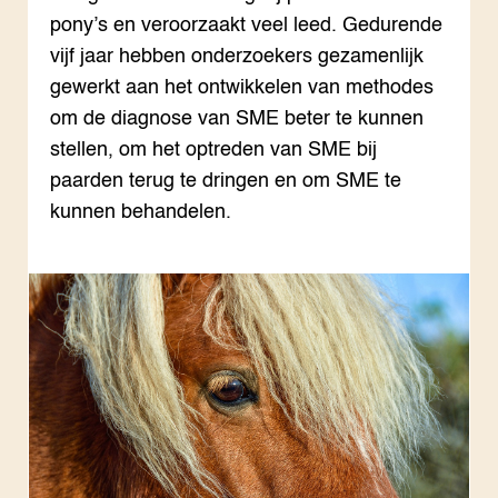
Bol
Pra
Nat
pony’s en veroorzaakt veel leed. Gedurende
Hov
ond
Exp
Mel
Ken
Die
vijf jaar hebben onderzoekers gezamenlijk
Ter
Nat
ACTUEEL
gewerkt aan het ontwikkelen van methodes
Tui
Bio
Nieuws
Die
Boe
om de diagnose van SME beter te kunnen
Agenda
Mul
Die
stellen, om het optreden van SME bij
Dossiers
Vis
EU
Columns & Blogs
Akk
Por
paarden terug te dringen en om SME te
Bio
Bio
kunnen behandelen.
Foo
Int
ZIE OOK
Gro
EU
In de regio
Var
Gro
Projecten
Gro
Co
Lectoraten
Inv
Practoraten
Pla
Vakbladen
Gen
LEREN
Wiki Groen Kennisnet