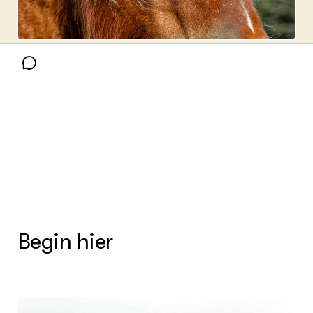
GROEN KENNISNET
Over ons
Contact
(Pixabay License)
ENGLISH
Search the Knowledge base
Begin hier