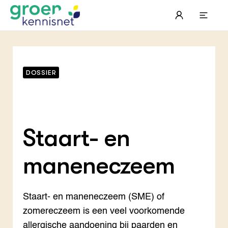
Meer informatie
DOSSIER
Staart- en
manen­eczeem
STARTPAGINA'S
Beroepspraktijk
Staart- en maneneczeem (SME) of
Onderwijs, Onderzoek & Advies
Gla
Lee
Pro
zomereczeem is een veel voorkomende
Onze partners
Hip
Pro
Hyd
Plu
Agr
Pra
allergische aandoening bij paarden en