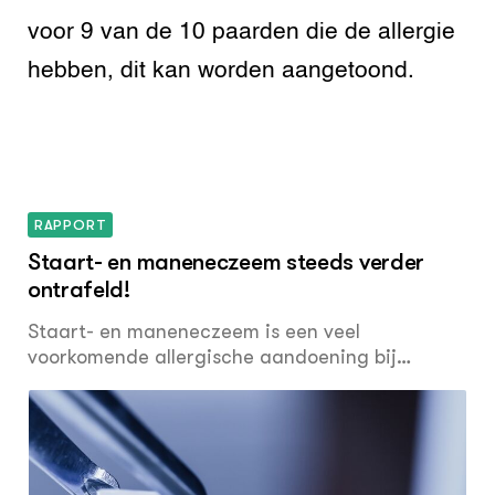
voor 9 van de 10 paarden die de allergie
hebben, dit kan worden aangetoond.
RAPPORT
Staart- en maneneczeem steeds verder
ontrafeld!
Staart- en maneneczeem is een veel
voorkomende allergische aandoening bij
paarden en pony’s en veroorzaakt veel leed. De
afgelopen jaren hebben onderzoekers van
Wageningen University en Universiteit Utrecht
met steun van technologiestichting STW,
Vereniging Koepel Fokkerij en Artu Biologicals