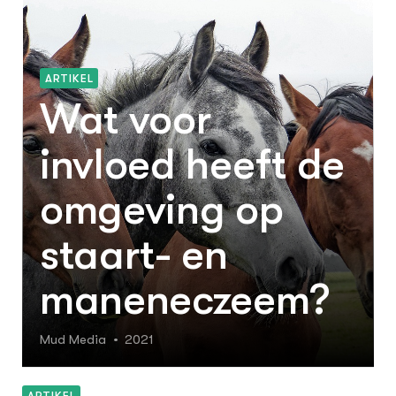
ARTIKEL
Wat voor
invloed heeft de
omgeving op
staart- en
maneneczeem?
Mud Media
2021
ARTIKEL