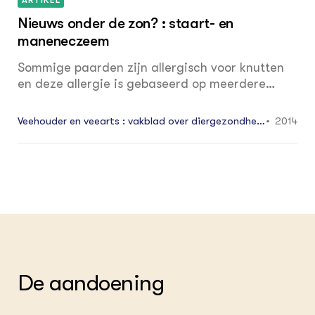
Nieuws onder de zon? : staart- en
maneneczeem
Sommige paarden zijn allergisch voor knutten
en deze allergie is gebaseerd op meerdere
factoren. Een deel is genetisch bepaald, maar
er zijn waarschijnlijk ook andere factoren, die
Veehouder en veearts : vakblad over diergezondhei
2014
een rol spelen.
d. Editie rundveehouderij (incl. schapen, geiten en p
aarden) 28 3: 22 - 25
De aandoening