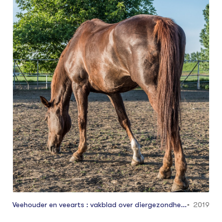
de veehouder van advies voorzien, zegt Erik
van Gestel van het Kennis- en Adviescentrum
Dierplagen (KAD).
Veehouder en veearts : vakblad over diergezondhei
2019
d. Editie rundveehouderij (incl. schapen, geiten en p