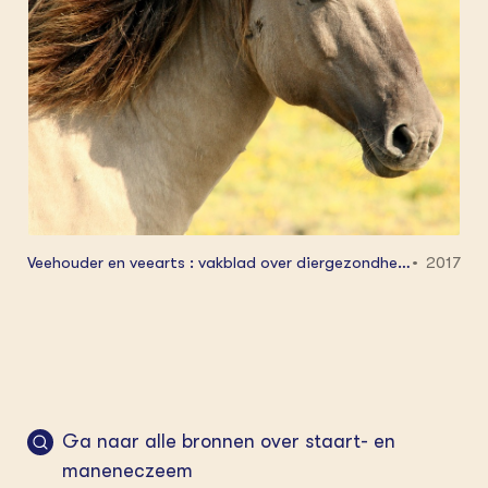
Veehouder en veearts : vakblad over diergezondhei
2017
d. Editie rundveehouderij (incl. schapen, geiten en p
aarden) 31 3: 24 - 26
Ga naar alle bronnen over staart- en
maneneczeem