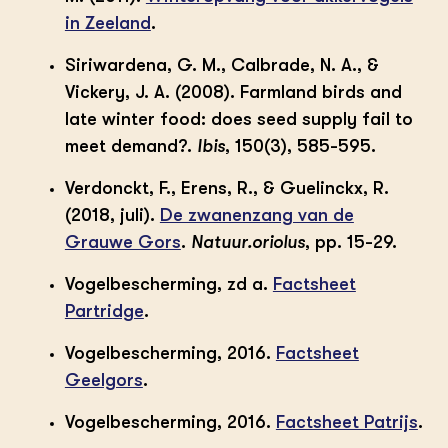
in Zeeland
.
Siriwardena, G. M., Calbrade, N. A., &
Vickery, J. A. (2008). Farmland birds and
late winter food: does seed supply fail to
meet demand?.
Ibis
, 150(3), 585-595.
Verdonckt, F., Erens, R., & Guelinckx, R.
(2018, juli).
De zwanenzang van de
Grauwe Gors
.
Natuur.oriolus
, pp. 15-29.
Vogelbescherming, zd a.
Factsheet
Partridge
.
Vogelbescherming, 2016.
Factsheet
Geelgors
.
Vogelbescherming, 2016.
Factsheet Patrijs
.