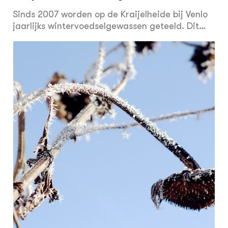
binnen jaren en mogelijke verklaringen
Sinds 2007 worden op de Kraijelheide bij Venlo
jaarlijks wintervoedselgewassen geteeld. Dit
betreft hoofdzakelijk (zetmeelrijke) granen,
maar daarnaast ook (oliehoudende)
Zonnebloem en Bladrammenas. De teelt vindt
voornamelijk plaats op voormalige
akkergronden in eigendom van het Ministerie
van Defensie en in gebruik als militair
oefenterrein, en vanaf 2010 ook op enkele
percelen van Staatsbosbeheer. De gewassen
worden niet geoogst, met als doel het
voedselaanbod voor overwinterende
akkervogels te verhogen. De Geelgors is hierbij
de belangrijkste doelsoort. In een eerdere editie
van dit tijdschrift is verslag gedaan van de
aantallen vogels die in de eerste winter met
overstaande granen (2007/08) van de akkers
gebruik maakten (Bos et al., 2008). In dit artikel
wordt verslag gedaan van de