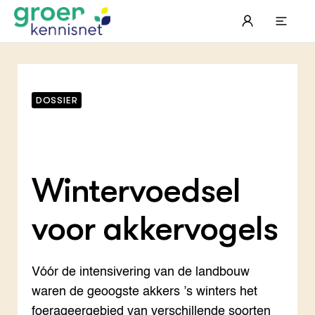
Meer informatie
DOSSIER
Wintervoedsel
voor akkervogels
Vóór de intensivering van de landbouw
STARTPAGINA'S
Beroepspraktijk
waren de geoogste akkers ’s winters het
Onderwijs, Onderzoek & Advies
Gla
Lee
Pro
foerageergebied van verschillende soorten