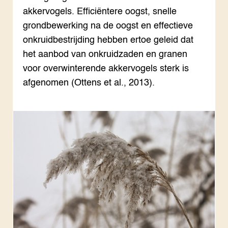
Onze partners
Hip
Pro
Hyd
akkervogels. Efficiëntere oogst, snelle
Plu
Agr
Pra
Bol
Pra
Nat
grondbewerking na de oogst en effectieve
Hov
ond
Exp
onkruidbestrijding hebben ertoe geleid dat
Mel
Ken
Die
Ter
Nat
het aanbod van onkruidzaden en granen
ACTUEEL
Tui
Bio
Nieuws
voor overwinterende akkervogels sterk is
Die
Boe
Agenda
Mul
Die
afgenomen (Ottens et al., 2013).
Dossiers
Vis
EU
Columns & Blogs
Akk
Por
Bio
Bio
Foo
Int
ZIE OOK
Gro
EU
In de regio
Var
Gro
Projecten
Gro
Co
Lectoraten
Inv
Practoraten
Pla
Vakbladen
Gen
LEREN
Wiki Groen Kennisnet