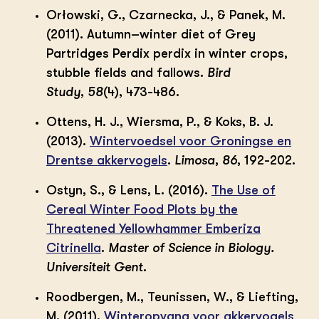
Orłowski, G., Czarnecka, J., & Panek, M.
(2011). Autumn–winter diet of Grey
Partridges Perdix perdix in winter crops,
stubble fields and fallows.
Bird
Study
,
58
(4), 473-486.
Ottens, H. J., Wiersma, P., & Koks, B. J.
(2013).
Wintervoedsel voor Groningse en
Drentse akkervogels
.
Limosa
,
86
, 192-202.
Ostyn, S., & Lens, L. (2016).
The Use of
Cereal Winter Food Plots by the
Threatened Yellowhammer Emberiza
Citrinella
.
Master of Science in Biology.
Universiteit Gent
.
Roodbergen, M., Teunissen, W., & Liefting,
M. (2011).
Winteropvang voor akkervogels