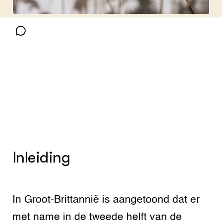
GROEN KENNISNET
Bron foto:
339731
(Pixabay License)
Over ons
Contact
ENGLISH
Search the Knowledge base
Inleiding
In Groot-Brittannië is aangetoond dat er
met name in de tweede helft van de