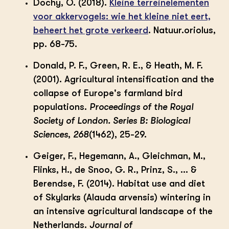
Dochy, O. (2018).
Kleine terreinelementen
voor akkervogels: wie het kleine niet eert,
beheert het grote verkeerd
. Natuur.oriolus,
pp. 68-75.
Donald, P. F., Green, R. E., & Heath, M. F.
(2001). Agricultural intensification and the
collapse of Europe's farmland bird
populations.
Proceedings of the Royal
Society of London. Series B: Biological
Sciences
,
268
(1462), 25-29.
Geiger, F., Hegemann, A., Gleichman, M.,
Flinks, H., de Snoo, G. R., Prinz, S., ... &
Berendse, F. (2014). Habitat use and diet
of Skylarks (Alauda arvensis) wintering in
an intensive agricultural landscape of the
Netherlands.
Journal of