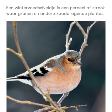
Een wintervoedselveldje is een perceel of strook
waar granen en andere zaaddragende planten
(bijvoorbeeld bladrammenas) niet worden
geoogst of ondergeploegd, maar tot ver in de
winter blijven staan. Ze vormen in de herfst en
winter een rijke voedselbron voor vogels en
bieden ook dekking. Vogels komen in grote
aantallen op deze wintervoedselveldjes af. Niet
alleen zaadetende soorten (patrijs, geelgors,
vink, kneu, keep, groenling), maar ook
roofvogels (torenvalk, buizerd, blauwe
kiekendief, ransuil, velduil) die hier muizen en
zangvogels vangen