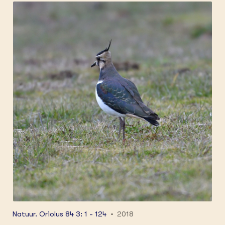
boerenlandvogels: is de bewijsvoering rond?; De
zwanenzang van de Grauwe Gors in
Vlaanderen; Ervaringen met de bescherming
van de Geelgors in West-Vlaanderen; Toekomst
voor de Kievit op akkerland?
Natuur. Oriolus 84 3: 1 - 124
2018