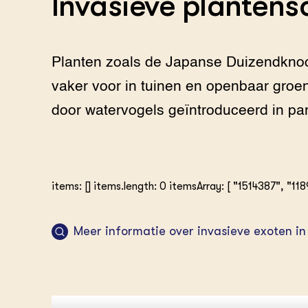
Invasieve plantens
Planten zoals de Japanse Duizendkn
vaker voor in tuinen en openbaar groe
door watervogels geïntroduceerd in part
items: [] items.length: 0 itemsArray: [ "1514387", "118
Meer informatie over invasieve exoten in