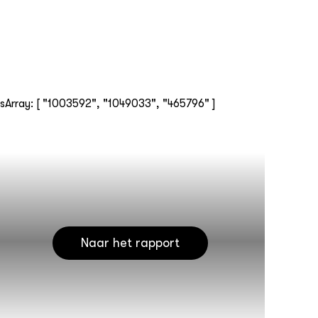
emsArray: [ "1003592", "1049033", "465796" ]
Naar het rapport