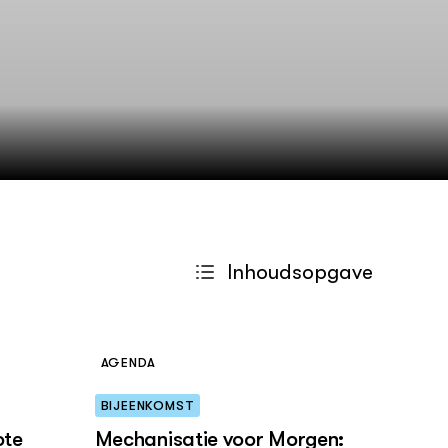
Practoraten
Vakbladen
LEREN
Wiki Groen Kennisnet
GROEN KENNISNET
Over ons
Contact
ENGLISH
Inhoudsopgave
Search the Knowledge base
AGENDA
BIJEENKOMST
ote
Mechanisatie voor Morgen: