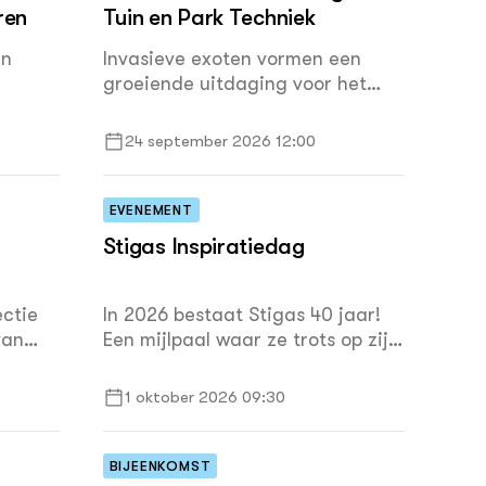
ren
Tuin en Park Techniek
en
Invasieve exoten vormen een
groeiende uitdaging voor het
beheer van groen, watergangen
en de openbare ruimte. Tijdens
24 september 2026 12:00
 onze
Mechanisatie voor Morgen laten
n
onderzoekers, experts en
romen
fabrikanten zien welke
EVENEMENT
 wat
technieken en machines helpen
Stigas Inspiratiedag
drea
bij het herkennen, beheersen en
bestrijden van deze hardnekkige
drijf.
soorten.
ectie
In 2026 bestaat Stigas 40 jaar!
van
Een mijlpaal waar ze trots op zijn.
Al vier decennia zetten ze zich
. In
samen met werkgevers en
1 oktober 2026 09:30
rs
werknemers in voor gezond,
veilig en vitaal werken in de
ften
agrarische en groene sector.
BIJEENKOMST