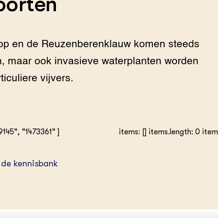
oorten
oop en de Reuzenberenklauw komen steeds
n, maar ook invasieve waterplanten worden
iculiere vijvers.
9145", "1473361" ]
items: [] items.length: 0 ite
 de kennisbank