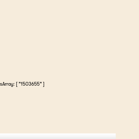
msArray: [ "1503655" ]