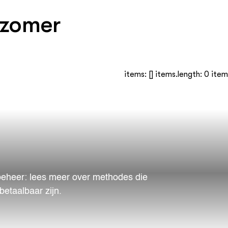
e zomer
items: [] items.length: 0 it
 beheer: lees meer over methodes die
betaalbaar zijn.