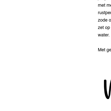
met me
rustpe
zode o
zet op
water.
Met ge