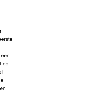
g
eerste
e een
t de
el
na
sen