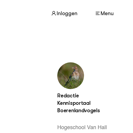
Inloggen
Menu
ACTUEEL
Nieuws
Agenda
Dossiers
Columns & Blogs
Redactie
Kennisportaal
ZIE OOK
In de regio
Boerenlandvogels
Projecten
Lectoraten
Hogeschool Van Hall
Practoraten