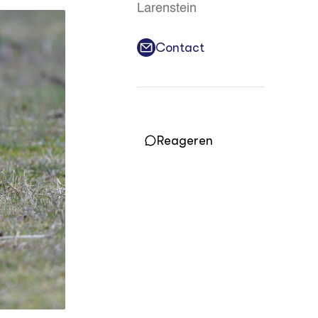
Larenstein
Vakbladen
Contact
LEREN
Wiki Groen Kennisnet
GROEN KENNISNET
Over ons
Contact
Reageren
ENGLISH
Search the Knowledge base