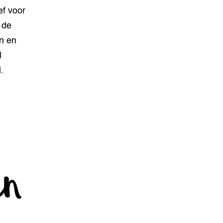
ef voor
 de
n en
l
.