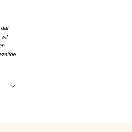
 dat
wil
en
ezelfde