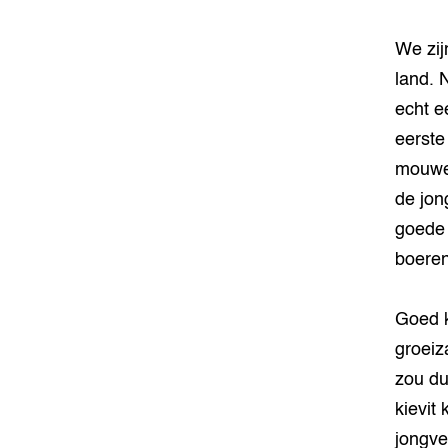
We zij
land. 
echt e
eerste
mouwen
de jon
goede 
boeren
Goed k
groeiz
zou du
kievit
jongve