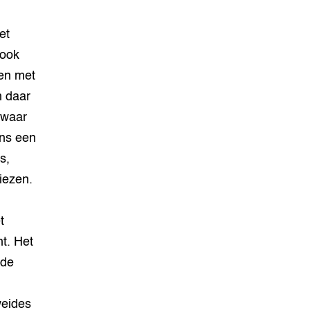
et
 ook
len met
m daar
 waar
ens een
s,
iezen.
t
t. Het
 de
weides