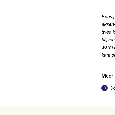
Eens p
akkerv
twee k
blijve
warm h
kant o
Meer 
Co