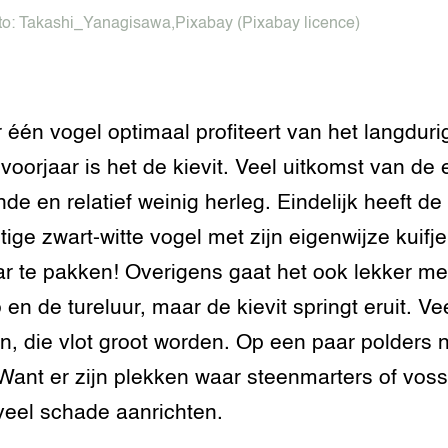
tor
al Aanpakken
to:
Takashi_Yanagisawa
,
Pixabay
(Pixabay licence)
grond en infra
-Pigs
houderij
t Digitalisering &
ogie
r één vogel optimaal profiteert van het langduri
 voorjaar is het de kievit. Veel uitkomst van de 
welbevinden en
adaptatie
nde en relatief weinig herleg. Eindelijk heeft de
oen
tige zwart-witte vogel met zijn eigenwijze kuifj
ar te pakken! Overigens gaat het ook lekker me
e exoten
o en de tureluur, maar de kievit springt eruit. Ve
rdige genetische
n, die vlot groot worden. Op een paar polders 
Want er zijn plekken waar steenmarters of vos
he diversiteit
veel schade aanrichten.
whuisdieren