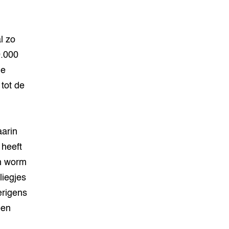
l zo
0.000
de
tot de
aarin
 heeft
en worm
liegjes
erigens
een