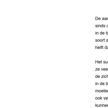
De aan
sinds 
in de 
soort 
helft 
Het su
ze vee
de zic
in de 
moeten
ook ve
kunnen