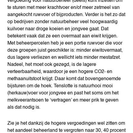
vergoeding voor natuurbeheer (deels) kunt inzetten om
te sturen met meer krachtvoer en/of meer zetmeel van
aangekocht ruwvoer of bijproducten. Verder is het zo dat
op bedrijven zonder natuurbeheer veel hoogwaardig
kuilvoer naar droge koeien en jongvee gaat. Dat
betekent vaak dat ze een overmaat aan eiwit krijgen.
Met beheerpercelen heb je een portie ruwvoer die voor
deze groepen juist geschikter is: minder eiwitovermaat,
dus lagere verliezen en wellicht iets minder mestafzet.
Nadeel, het moet ook gezegd, is de lagere
verteerbaarheid, waardoor je een hogere CO2- en
methaanuitstoot krijgt. Daar komt dat bovengenoemde
bijsturen om de hoek. Tenslotte is natuurhooi mooi
(herkauw)voer voor jongvee en past het soms om het
melkveerantsoen te ‘vertragen’ en meer prik te geven
als dat nodig is.
Zie je het dankzij de hogere vergoedingen wel zitten om
het aandeel beheerland te vergroten naar 30, 40 procent