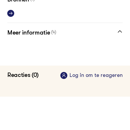
Meer informatie
(4)
Link naar de practorpagina op de website
van Hotspot Duurzaam voedselsysteem
Yuverta mbo Horst
Reacties (0)
Log in om te reageren
AgroLeeft
Fieldlab Future Farming