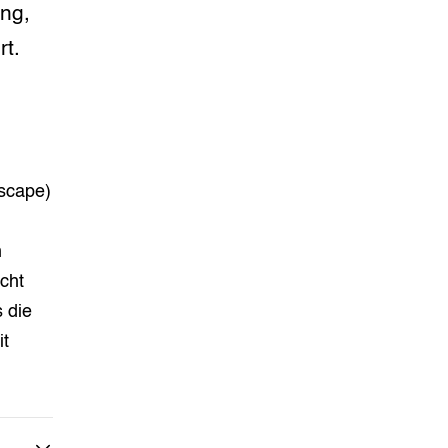
ing,
t.
dscape)
n
cht
s die
it