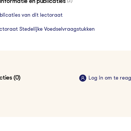
informatie en publicaties
(2)
blicaties van dit lectoraat
ctoraat Stedelijke Voedselvraagstukken
ties (0)
Log in om te rea