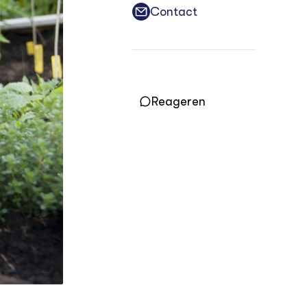
Contact
LEREN
Wiki Groen Kennisnet
GROEN KENNISNET
Over ons
Reageren
Contact
ENGLISH
Search the Knowledge base