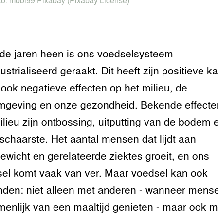
to:
mobi99
,
Pixabay
(Pixabay License)
grond en infra
-Pigs
houderij
t Digitalisering &
ogie
de jaren heen is ons voedselsysteem
ustrialiseerd geraakt. Dit heeft zijn positieve k
welbevinden en
adaptatie
ook negatieve effecten op het milieu, de
oen
mgeving en onze gezondheid. Bekende effecte
ilieu zijn ontbossing, uitputting van de bodem 
e exoten
schaarste. Het aantal mensen dat lijdt aan
rdige genetische
ewicht en gerelateerde ziektes groeit, en ons
el komt vaak van ver. Maar voedsel kan ook
he diversiteit
nden: niet alleen met anderen - wanneer mens
whuisdieren
enlijk van een maaltijd genieten - maar ook m