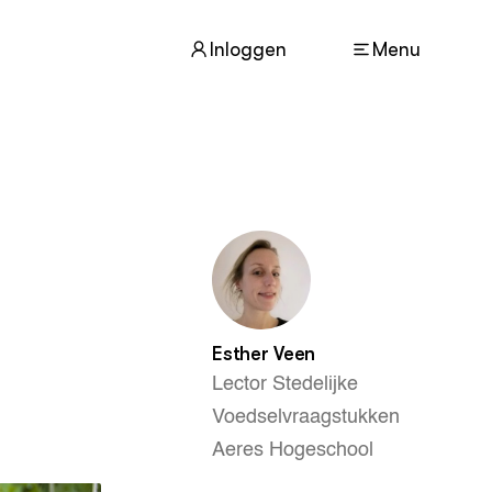
Inloggen
Menu
ACTUEEL
Nieuws
Agenda
Dossiers
Columns & Blogs
Esther Veen
ZIE OOK
Lector Stedelijke
In de regio
Projecten
Voedselvraagstukken
Lectoraten
Aeres Hogeschool
Practoraten
Vakbladen