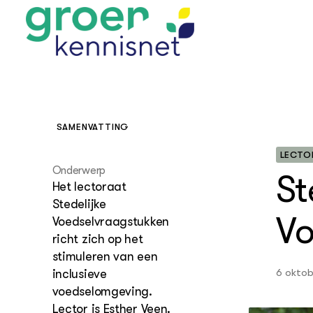
SAMENVATTING
STARTPAGINA'S
Beroepspraktijk
LECTO
Onderwijs,
Glastui
Leermid
Project
Onderwerp
St
Onderzoek &
Researc
Het lectoraat
Advies
Hippisch
Projectr
Stedelijke
Onze partners
Hydroth
Vo
Voedselvraagstukken
Pluimve
Agraris
richt zich op het
bedrijfs
Praktijk
stimuleren van een
Varkens
Bollente
6 oktob
inclusieve
Praktijk
voedselomgeving.
het gro
Nationa
Hovenie
Agraris
Lector is Esther Veen.