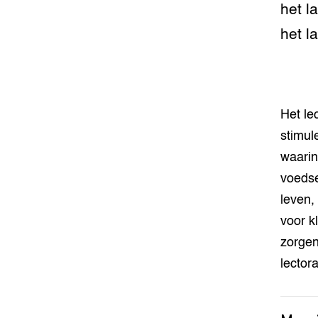
het l
het l
Het le
stimul
waari
voedse
leven,
voor k
zorgen
lector