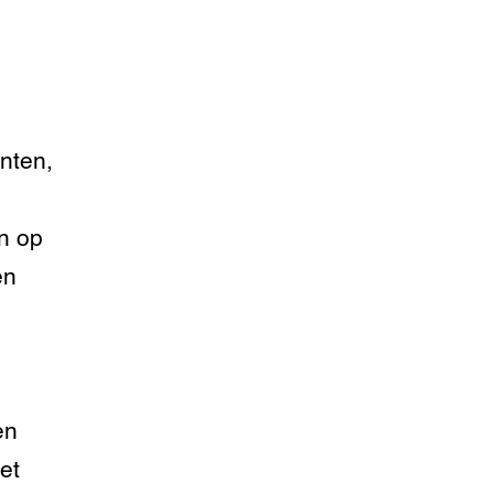
anten,
n op
en
en
et