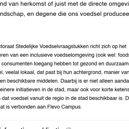
and van herkomst of juist met de directe omgev
andschap, en degene die ons voedsel produceer
ctoraat Stedelijke Voedselvraagstukken richt zich op het
eren van een inclusieve voedselomgeving (ook wel: foo
n consumenten toegang hebben tot gezond en duurzaam
l, veelal lokaal, dat past bij hun achtergrond, manier va
 en beschikbare middelen. Daarbij is er niet alleen aanda
leinere initiatieven in de stad, maar ook voor korte keten
 dat voedsel vanuit de regio in de stad beschikbaar is. D
aat is verbonden aan Flevo Campus.