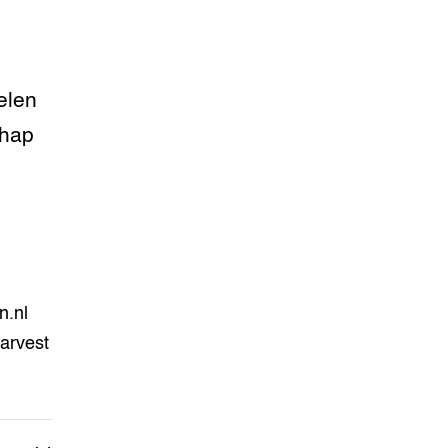
elen
chap
n.nl
arvest