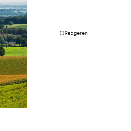
LEREN
Wiki Groen Kennisnet
Reageren
GROEN KENNISNET
Over ons
Contact
ENGLISH
Search the Knowledge base