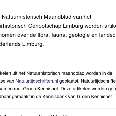
grond en infra
-Pigs
t Natuurhistorisch Maandblad van het
houderij
t Digitalisering &
ogie
rhistorisch Genootschap Limburg worden artik
omen over de flora, fauna, geologie en lands
welbevinden en
adaptatie
derlands Limburg.
oen
e exoten
ikelen uit het Natuurhistorisch maandblad worden in de
rdige genetische
ase van
Natuurtijdschriften.nl
geplaatst. Natuurtijdschrifte
samen met Groen Kennisnet. Deze artikelen worden geh
he diversiteit
dbaar gemaakt in de Kennisbank van Groen Kennisnet.
whuisdieren