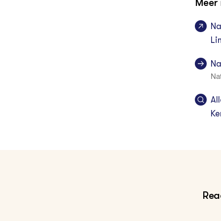
Meer 
Na
Li
Na
Nat
Al
Ke
Reac