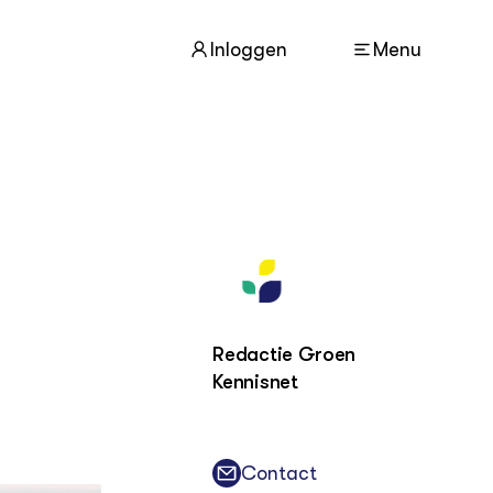
Inloggen
Menu
ACTUEEL
Nieuws
Agenda
Dossiers
Columns & Blogs
Redactie Groen
ZIE OOK
Kennisnet
In de regio
Projecten
Lectoraten
Practoraten
Contact
Vakbladen