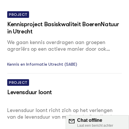
PROJECT
Kennisproject Basiskwaliteit BoerenNatuur
in Utrecht
We gaan kennis overdragen aan groepen
agrariërs op een actieve manier door ook
groepen groene vrijwilligers te betrekken en te
binden aan de boeren. De vrijwilligers
Kennis en Informatie Utrecht (SABE)
monitoren de ‘Basiskwaliteit BoerenNatuur’ op
de agrarische bedrijven en de boeren worden
gestimuleerd om zelf actief mee te kijken,
PROJECT
tellen en waarnemingen te doen.
Levensduur loont
Levensduur loont richt zich op het verlengen
van de levensduur van melkvee in Overijssel.
Daarmee dragen we bij aan verschillende