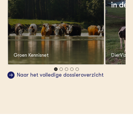
in de 
Groen Kennisnet
DierVizier
Item
1
Naar het volledige dossieroverzicht
of
5