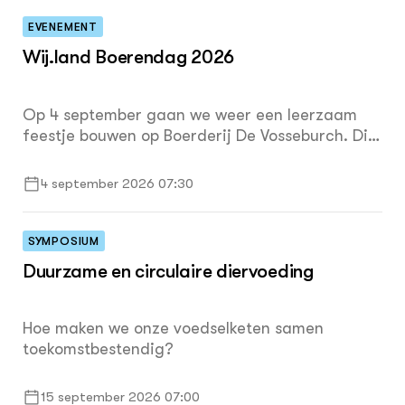
bedrijf én gebruikmaken van de beschikbare
subsidiemogelijkheden? Dan is deze
EVENEMENT
ontwerpworkshop iets voor jou!
Wij.land Boerendag 2026
Op 4 september gaan we weer een leerzaam
feestje bouwen op Boerderij De Vosseburch. Dit
is inmiddels alweer de vierde editie van de
Boerendag en we pakken weer lekker uit. We
4 september 2026 07:30
hopen dit jaar zo’n 200 bezoekers te
verwelkomen!
SYMPOSIUM
Duurzame en circulaire diervoeding
Hoe maken we onze voedselketen samen
toekomstbestendig?
15 september 2026 07:00