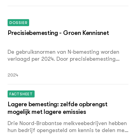
DOSSIER
Precisiebemesting - Groen Kennisnet
De gebruiksnormen van N-bemesting worden
verlaagd per 2024. Door precisiebemesting
kunnen de hectare-opbrengsten echter op peil
blijven. Dit dossier geeft daarover informatie
2024
met uitsluiting van elke aansprakelijkheid. De '4
Juistheden van Precisiebemesting', machines,
meststoffen en doseringsadviezen zijn de
FACTSHEET
onderwerpen die voorkomen in dit dossier.
Lagere bemesting: zelfde opbrengst
Stichting Nederlands Centrum voor
mogelijk met lagere emissies
Kringloopprecisiebemesting -NCOK- is de
initiator.
Drie Noord-Brabantse melkveebedrijven hebben
hun bedrijf opengesteld om kennis te delen met