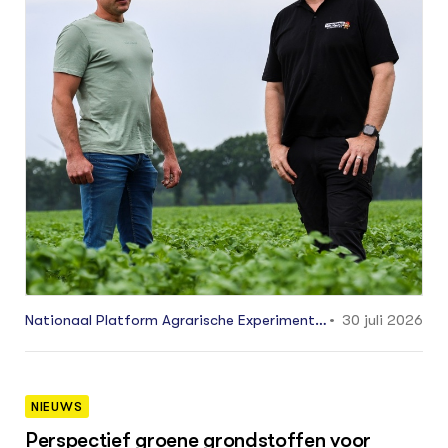
GROEN KENNISNET
Over ons
Contact
ENGLISH
Search the Knowledge base
Nationaal Platform Agrarische Experimente
30 juli 2026
erlocaties
NIEUWS
Perspectief groene grondstoffen voor