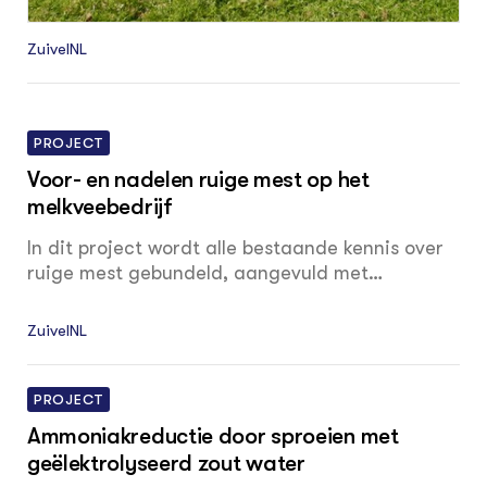
ZuivelNL
PROJECT
Voor- en nadelen ruige mest op het
melkveebedrijf
In dit project wordt alle bestaande kennis over
ruige mest gebundeld, aangevuld met
ervaringen vanuit de praktijk. Er zijn vragen
over ruige mest gesteld rond de thema's
ZuivelNL
huisvesting, bodem en gewas, biodiversiteit, en
milieu en klimaat. Het schetsen van een
integraal overzicht kan melkveehouders helpen
PROJECT
in het besluit al dan niet (deels) over te stappen
Ammoniakreductie door sproeien met
naar ruige mest.
geëlektrolyseerd zout water