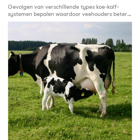
Gevolgen van verschillende types koe-kalf-
systemen bepalen waardoor veehouders beter
onderbouwde beslissingen kunnen nemen voor
de overgang naar deze systemen. De interesse,
zowel uit de maatschappij als uit de sector,
voor koe-kalf-houderijsystemen neemt toe. In
een koe-kalf-systeem worden kalveren voor een
langere tijd samen met koeien gehuisvest.
Managementstrategieën van koe-kalf-systemen
variëren echter sterk, afhankelijk van de mate
van contact met de moeder en het wel of niet
toestaan van zogen.