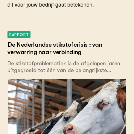
dit voor jouw bedrijf gaat betekenen.
RAPPORT
De Nederlandse stikstofcrisis : van
verwarring naar verbinding
De stikstofproblematiek is de afgelopen jaren
uitgegroeid tot één van de belangrijkste
knelpunten voor ruimtelijke ontwikkeling in
Nederland. Deze studie beschrijft de drie
onderliggende problemen: het milieukundige,
het ecologische en het beleidsmatige probleem.
Op basis van wetenschappelijke kennis en
inzichten komen we tot een samenhangende
maar gedifferentieerde beleidsmatige aanpak
om het ecologische en het milieukundige
probleem op te lossen. Dit betreffen