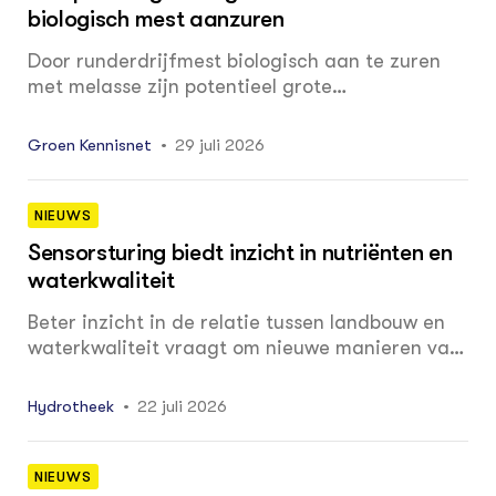
biologisch mest aanzuren
Door runderdrijfmest biologisch aan te zuren
met melasse zijn potentieel grote
emissiereducties, in combinatie met extra
groengasproductie mogelijk. Emissies van zowel
Groen Kennisnet
29 juli 2026
stikstof (ammoniak) als het broeikasgas
methaan worden gereduceerd. Melasse (een
bijproduct uit de suikerindustrie) is echter
NIEUWS
beperkt beschikbaar en is relatief kostbaar. NMI
Sensorsturing biedt inzicht in nutriënten en
heeft daarom getest of aanzuren ook mogelijk
waterkwaliteit
is met een aantal gewassen en reststromen uit
de zuivelindustrie.
Beter inzicht in de relatie tussen landbouw en
waterkwaliteit vraagt om nieuwe manieren van
meten en analyseren. De rapportage van het
programma Sensor Gestuurd Boeren beschrijft
Hydrotheek
22 juli 2026
hoe een datagedreven aanpak wordt
ontwikkeld en toegepast in het beheergebied
van waterschap Aa en Maas, in een
NIEUWS