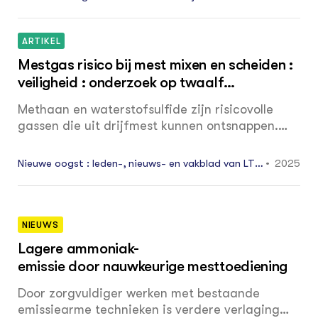
Job Kraaijvanger, productmanager bij Eurofins,
undvee Syndicaat NRS maart: 24 - 25
weet precies wat voor nuttige cijfers er op het
onderzoeksverslag staan.
ARTIKEL
Mestgas risico bij mest mixen en scheiden :
veiligheid : onderzoek op twaalf
melkveebedrijven
Methaan en waterstofsulfide zijn risicovolle
gassen die uit drijfmest kunnen ontsnappen.
Met name bij mest mixen en scheiden kunnen
deze gassen ongemerkt levensbedreigende
Nieuwe oogst : leden-, nieuws- en vakblad van LTO
2025
situaties voor mens en dier opleveren.
Noord, ZLTO en LLTB. Editie midden 10: 20
NIEUWS
Lagere ammoniak­
emissie door nauwkeurige mest­toediening
Door zorgvuldiger werken met bestaande
emissiearme technieken is verdere verlaging