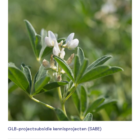
het verhogen van het areaal biologische en
biodynamische lupine voor humane consumptie,
op Nederlandse akkerbouwbedrijven.
GLB-projectsubsidie kennisprojecten (SABE)