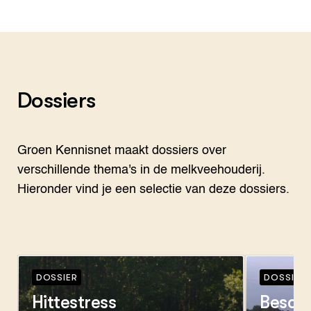
boeren, loonwerkers en machineontwikkelaars.
Dossiers
Groen Kennisnet maakt dossiers over
verschillende thema's in de melkveehouderij.
Hieronder vind je een selectie van deze dossiers.
DOSSIER
DOSSIER
Hittestress
Beschu