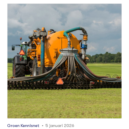
van ammoniakemissie haalbaar. Ook zijn er vier
innovaties met perspectief om
ammoniakemissie tijdens toediening te
verlagen. Het zijn de conclusies van het project
‘Bemest op z’n Best’.
Groen Kennisnet
5 januari 2026