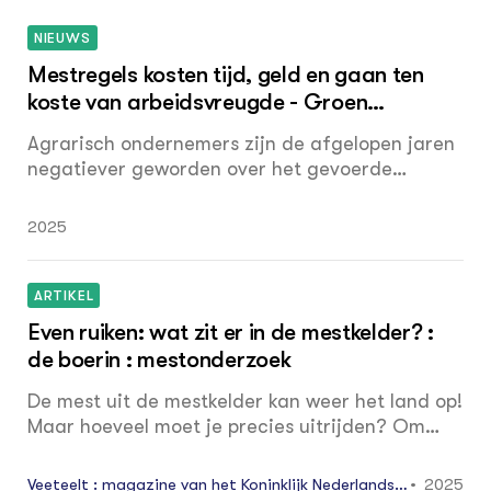
NIEUWS
Mestregels kosten tijd, geld en gaan ten
koste van arbeidsvreugde - Groen
Kennisnet
Agrarisch ondernemers zijn de afgelopen jaren
negatiever geworden over het gevoerde
mestbeleid. Wel verschillen de meningen per
sector. Waar siertelers nog enigszins positief
2025
zijn, is het sentiment onder melkveehouders
over het algemeen negatief.
ARTIKEL
Even ruiken: wat zit er in de mestkelder? :
de boerin : mestonderzoek
De mest uit de mestkelder kan weer het land op!
Maar hoeveel moet je precies uitrijden? Om
inzicht te krijgen in de nutriënten in de mest
kan Eurofins Agro de mest voor je onderzoeken.
Veeteelt : magazine van het Koninklijk Nederlands R
2025