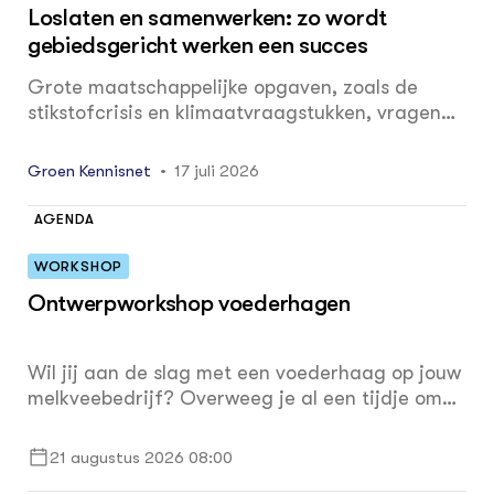
stroomgebied rond de Vinkenloop bij
Loslaten en samenwerken: zo wordt
Westerbeek.
gebiedsgericht werken een succes
Grote maatschappelijke opgaven, zoals de
stikstofcrisis en klimaatvraagstukken, vragen
om integrale oplossingen op lokaal niveau. Wat
is nodig om van gebiedsgericht werken een
Groen Kennisnet
17 juli 2026
succes te maken? Praktijkcases leveren
belangrijke inzichten. Zo spelen overheden een
AGENDA
sleutelrol.
WORKSHOP
Ontwerpworkshop voederhagen
Wil jij aan de slag met een voederhaag op jouw
melkveebedrijf? Overweeg je al een tijdje om
een voederhaag aan te planten, maar weet je
niet goed waar te beginnen? Of wil je een
21 augustus 2026 08:00
concreet ontwerp maken dat past bij jouw