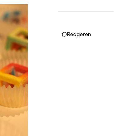
Vakbladen
LEREN
Wiki Groen Kennisnet
Reageren
GROEN KENNISNET
Over ons
Contact
ENGLISH
Search the Knowledge base