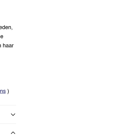
eden,
de
n haar
ns
)