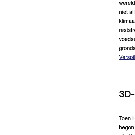
wereld
niet a
klimaa
restst
voedse
gronds
Verspi
3D-
Toen H
begon,