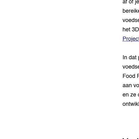
af of 
bereik
voedse
het 3D
Projec
In dat
voedse
Food P
aan vo
en ze 
ontwik