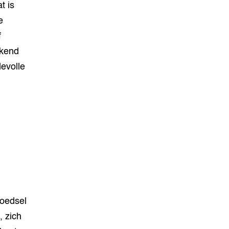
t is
e
f
ekend
evolle
oedsel
, zich