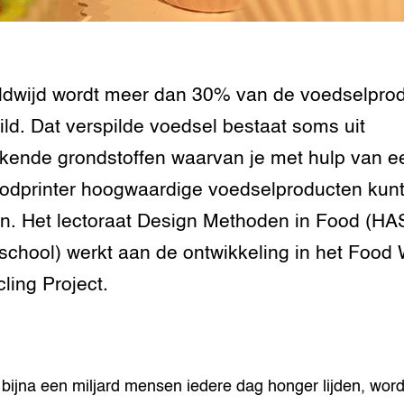
tor
al Aanpakken
grond en infra
-Pigs
houderij
t Digitalisering &
dwijd wordt meer dan 30% van de voedselprod
ogie
ild. Dat verspilde voedsel bestaat soms uit
welbevinden en
ekende grondstoffen waarvan je met hulp van e
adaptatie
odprinter hoogwaardige voedselproducten kun
oen
. Het lectoraat Design Methoden in Food (HA
chool) werkt aan de ontwikkeling in het Food
e exoten
ling Project.
rdige genetische
he diversiteit
whuisdieren
l bijna een miljard mensen iedere dag honger lijden, word