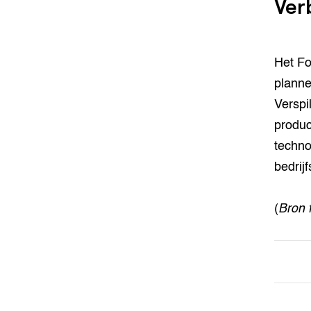
Ver
Het Fo
planne
Verspi
produc
techno
bedrijf
(
Bron 