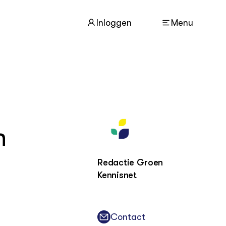
Inloggen
Menu
ACTUEEL
Nieuws
Agenda
n
Dossiers
Columns & Blogs
Redactie Groen
Kennisnet
ZIE OOK
In de regio
Projecten
Lectoraten
Contact
Practoraten