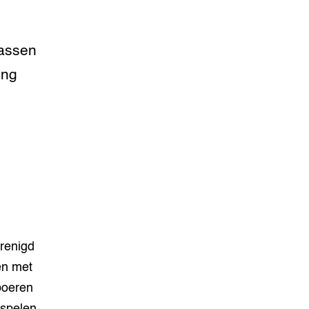
dassen
ing
erenigd
en met
boeren