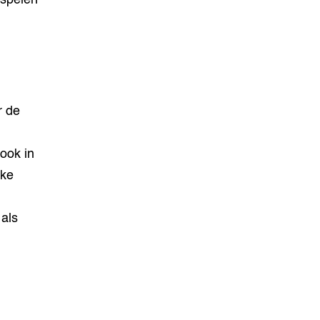
spelen
r de
ook in
jke
als