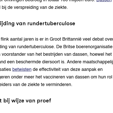
or ontvingen bedroeg in totaal 100 miljoen euro.
Dassen
l bij de verspreiding van de ziekte.
ijding van rundertuberculose
flink aantal jaren is er in Groot Brittannië veel debat ove
jding van rundertuberculose. De Britse boerenorganisatie
 voorstander van het bestrijden van dassen, hoewel het 
nd een beschermde diersoort is. Andere maatschappeli
saties
betwisten
de effectiviteit van deze aanpak en
eren onder meer het vaccineren van dassen om hun rol 
eiders van de ziekte te verminderen.
 bij wijze van proef