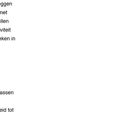
zeggen
met
llen
iteit
eken in
assen
eid tot