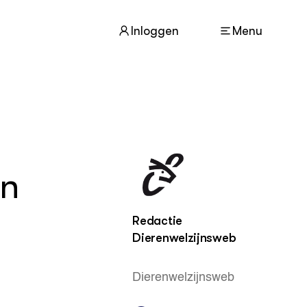
Inloggen
Menu
ACTUEEL
Nieuws
Agenda
en
Dossiers
Columns & Blogs
Redactie
Dierenwelzijnsweb
ZIE OOK
In de regio
Projecten
Dierenwelzijnsweb
Lectoraten
Practoraten