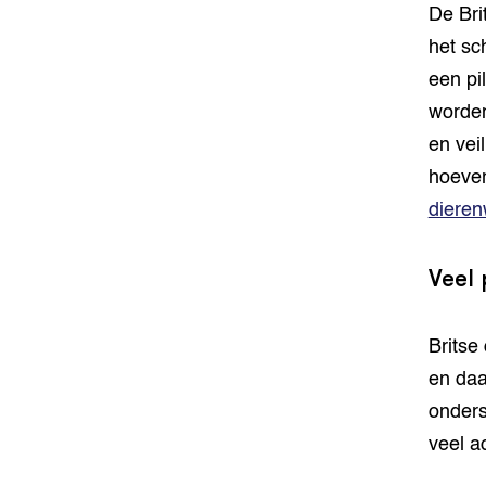
De Bri
het sc
een pi
worden
en vei
hoever
dieren
Veel 
Britse
en daa
onders
veel ac