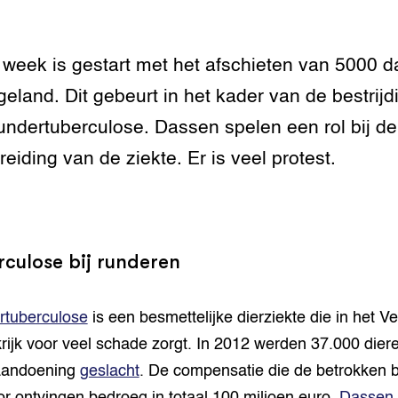
grond en infra
-Pigs
week is gestart met het afschieten van 5000 
houderij
t Digitalisering &
geland. Dit gebeurt in het kader van de bestrijd
ogie
undertuberculose. Dassen spelen een rol bij de
welbevinden en
reiding van de ziekte. Er is veel protest.
adaptatie
oen
e exoten
culose bij runderen
rdige genetische
rtuberculose
is een besmettelijke dierziekte die in het V
rijk voor veel schade zorgt. In 2012 werden 37.000 dier
he diversiteit
whuisdieren
aandoening
geslacht
. De compensatie die de betrokken 