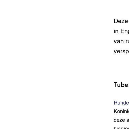
Groen, 
EURCAW
Deze 
Varkens
Groenpac
in En
Technol
van r
Groen, 
versp
klimaat
CoE Gr
Invasiev
Tuber
Plantaa
bronnen
Runde
Konink
Genetisc
landbou
deze 