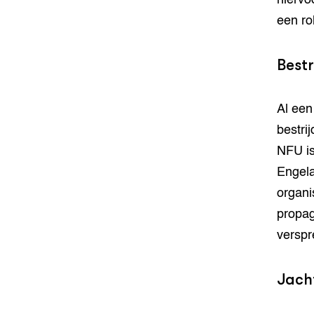
hiervo
een ro
Bestr
Al een 
bestri
NFU is
Engela
organi
propag
verspr
Jacht