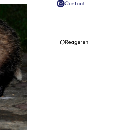
Vakbladen
Contact
LEREN
Wiki Groen Kennisnet
GROEN KENNISNET
Reageren
Over ons
Contact
ENGLISH
Search the Knowledge base