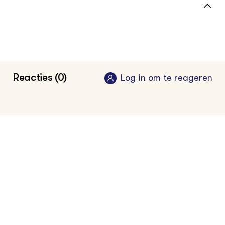
Topsector Agri & Food
NL AI Coalitie
Reacties (0)
Log in om te reageren