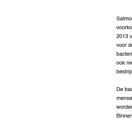
Salmon
voorko
2013 v
voor d
bacter
ook ni
bestrij
De bac
mensen
worden
Binnen