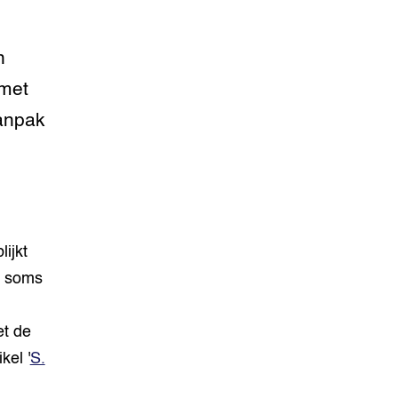
n
smet
aanpak
ijkt
n soms
et de
kel '
S.