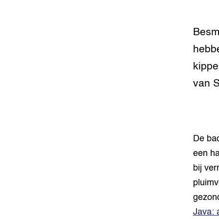
Foodsec
Integra
Groen, 
EURCAW
Besme
hebbe
Varkens
Groenpac
Technol
kippe
Groen, 
van S
klimaat
CoE Gr
Invasiev
De bac
een ha
Plantaa
bij ve
bronnen
pluimv
Genetisc
gezond
landbou
Java: 