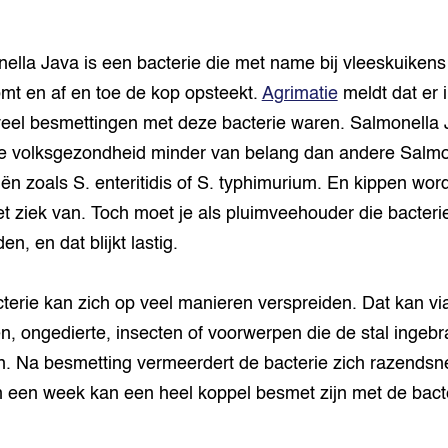
ella Java is een bacterie die met name bij vleeskuikens
mt en af en toe de kop opsteekt.
Agrimatie
meldt dat er 
eel besmettingen met deze bacterie waren. Salmonella 
e volksgezondheid minder van belang dan andere Salmo
iën zoals S. enteritidis of S. typhimurium. En kippen wor
et ziek van. Toch moet je als pluimveehouder die bacteri
den, en dat blijkt lastig.
terie kan zich op veel manieren verspreiden. Dat kan vi
, ongedierte, insecten of voorwerpen die de stal ingebr
. Na besmetting vermeerdert de bacterie zich razendsne
 een week kan een heel koppel besmet zijn met de bacte