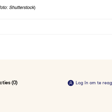
foto: Shutterstock
)
ties (0)
Log in om te rea