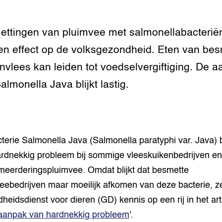
tor
al Aanpakken
grond en infra
-Pigs
ttingen van pluimvee met salmonellabacterië
n effect op de volksgezondheid. Eten van be
houderij
t Digitalisering &
ogie
nvlees kan leiden tot voedselvergiftiging. De 
welbevinden en
almonella Java blijkt lastig.
adaptatie
oen
e exoten
terie Salmonella Java (Salmonella paratyphi var. Java) bl
rdnekkig probleem bij sommige vleeskuikenbedrijven e
rdige genetische
rmeerderingspluimvee. Omdat blijkt dat besmette
eebedrijven maar moeilijk afkomen van deze bacterie, z
he diversiteit
heidsdienst voor dieren (GD) kennis op een rij in het arti
whuisdieren
aanpak van hardnekkig probleem
'.