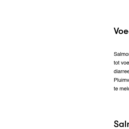
Voe
Salmon
tot vo
diarre
Pluimv
te mel
Sal