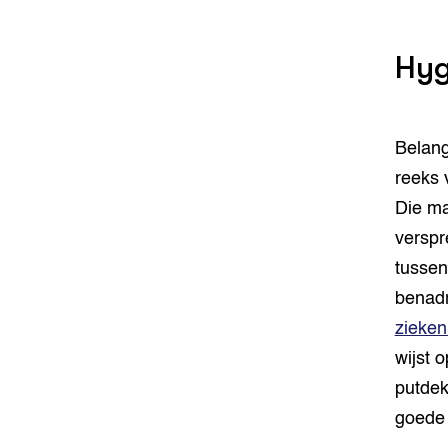
Hyg
Belang
reeks 
Die ma
verspr
tussen
benadr
zieke
wijst 
putdek
goede 