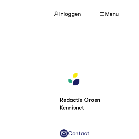
Inloggen
Menu
ACTUEEL
Nieuws
Agenda
Dossiers
Columns & Blogs
Redactie Groen
Kennisnet
ZIE OOK
In de regio
Projecten
Lectoraten
Contact
Practoraten