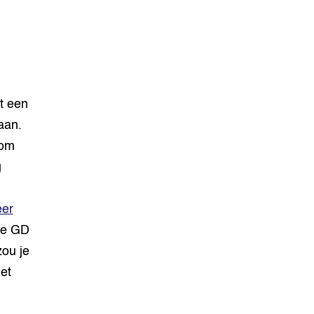
t een
aan.
 om
g
eer
 De GD
zou je
et