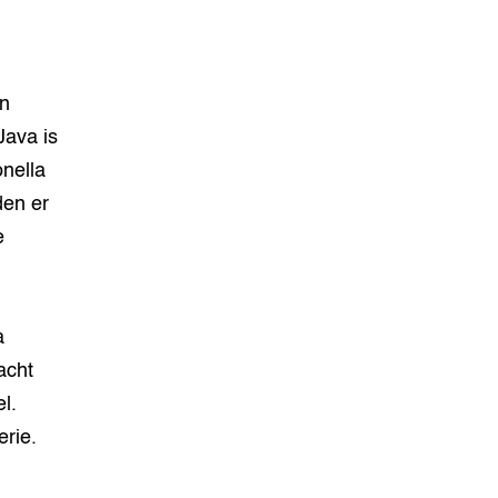
in
Java is
nella
den er
e
a
acht
l.
rie.