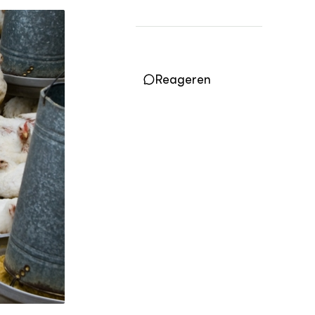
Vakbladen
LEREN
Wiki Groen Kennisnet
Reageren
GROEN KENNISNET
Over ons
Contact
ENGLISH
Search the Knowledge base