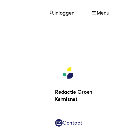
Inloggen
Menu
ACTUEEL
Nieuws
Agenda
Dossiers
Columns & Blogs
Redactie Groen
Kennisnet
ZIE OOK
In de regio
Projecten
Lectoraten
Contact
Practoraten