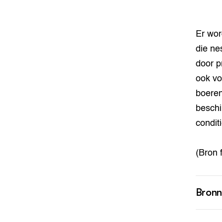
Er wor
die ne
door p
ook vo
boeren
beschi
condit
(Bron 
Bron