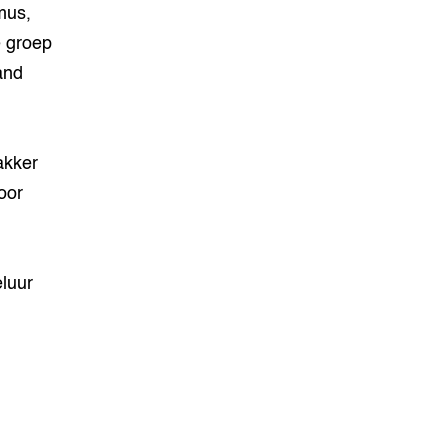
mus,
e groep
and
akker
oor
eluur