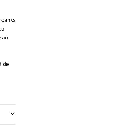
ondanks
es
 kan
t de