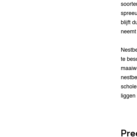
soorte
spreeu
blijft
neemt 
Nestbe
te bes
maaiw
nestbe
schole
liggen
Pre