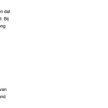
en dat
. Bij
ong
 van
and