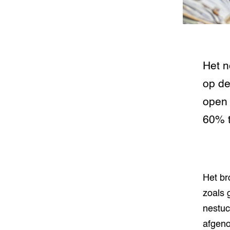
Foodsec
Integra
Groen, 
EURCAW
Varkens
Groenpac
Technol
Het n
op de
Groen, 
klimaat
open 
60% t
CoE Gr
Invasiev
Plantaa
Het br
bronnen
zoals g
Genetisc
nestuc
landbou
afgeno