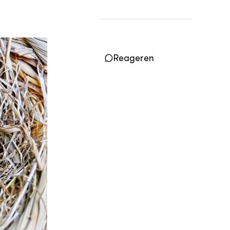
Vakbladen
LEREN
Wiki Groen Kennisnet
Reageren
GROEN KENNISNET
Over ons
Contact
ENGLISH
Search the Knowledge base