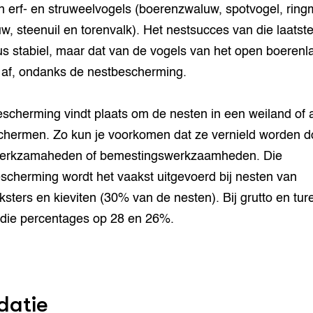
n erf- en struweelvogels (boerenzwaluw, spotvogel, ring
w, steenuil en torenvalk). Het nestsucces van die laatst
 dus stabiel, maar dat van de vogels van het open boerenl
af, ondanks de nestbescherming.
scherming vindt plaats om de nesten in een weiland of 
chermen. Zo kun je voorkomen dat ze vernield worden d
erkzamaheden of bemestingswerkzaamheden. Die
scherming wordt het vaakst uitgevoerd bij nesten van
ksters en kieviten (30% van de nesten). Bij grutto en tur
 die percentages op 28 en 26%.
datie