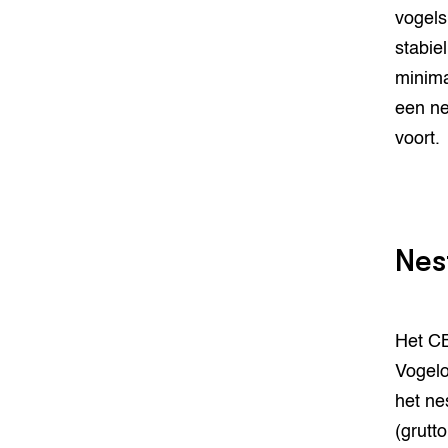
vogels
stabie
minima
een ne
voort.
Nes
Het CB
Vogelo
het ne
(grutto