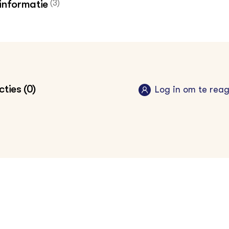
informatie
(3)
erenlandvogels onder druk, Bericht CBS 26 april 2021
end van boerenlandvogels, 1915-2019, Compendium vo
efomgeving april 2021
ties (0)
Log in om te rea
stsucces van boerenlandvogels, 2000-2019, Compend
or de Leefomgeving april 2021