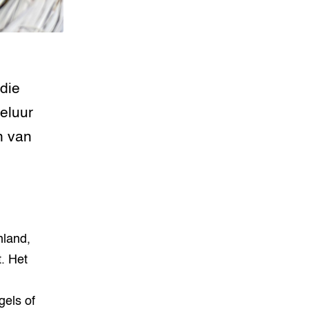
die
reluur
n van
nland,
t. Het
els of