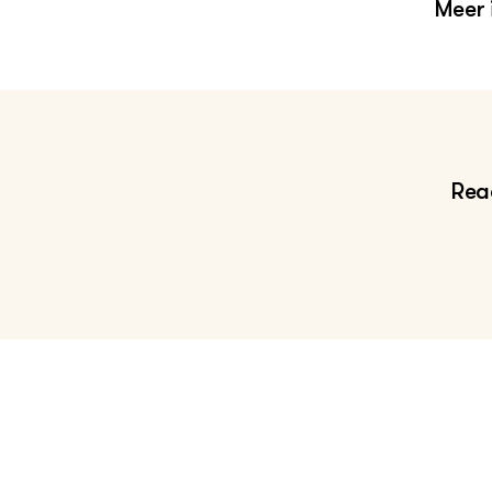
Meer 
Bo
Tr
Le
Reac
Ne
vo