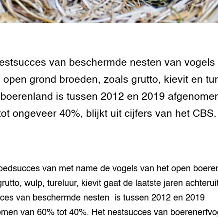
tor
al Aanpakken
grond en infra
-Pigs
houderij
t Digitalisering &
ogie
estsucces van beschermde nesten van vogels 
 open grond broeden, zoals grutto, kievit en tu
welbevinden en
adaptatie
boerenland is tussen 2012 en 2019 afgenome
ot ongeveer 40%, blijkt uit cijfers van het CBS.
oen
e exoten
rdige genetische
oedsucces van met name de vogels van het open boere
rutto, wulp, tureluur, kievit gaat de laatste jaren achterui
he diversiteit
ces van beschermde nesten is tussen 2012 en 2019
whuisdieren
men van 60% tot 40%. Het nestsucces van boerenerfvog