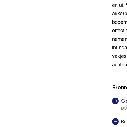
en ui.
akkerb
bodemm
effect
nemen 
inunda
vakjes
achter
Bron
Ge
BO
Be