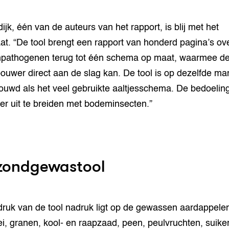
ijk, één van de auteurs van het rapport, is blij met het
aat. “De tool brengt een rapport van honderd pagina’s ov
pathogenen terug tot één schema op maat, waarmee d
ouwer direct aan de slag kan. De tool is op dezelfde ma
uwd als het veel gebruikte aaltjesschema. De bedoeling
ater uit te breiden met bodeminsecten.”
ondgewastool
ruk van de tool nadruk ligt op de gewassen aardappele
ei, granen, kool- en raapzaad, peen, peulvruchten, suiker