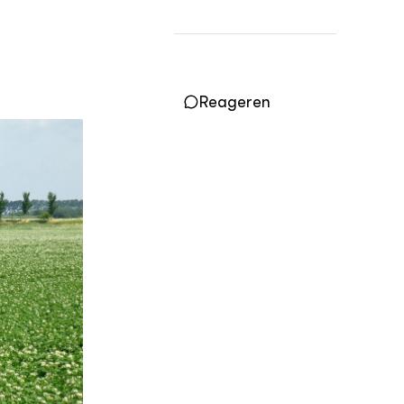
Vakbladen
LEREN
Wiki Groen Kennisnet
Reageren
GROEN KENNISNET
Over ons
Contact
ENGLISH
Search the Knowledge base