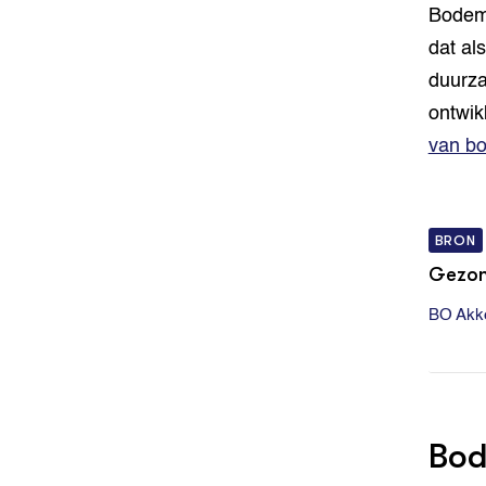
Bodemb
dat als
duurza
ontwik
van b
BRON
Gezon
BO Akke
Bo