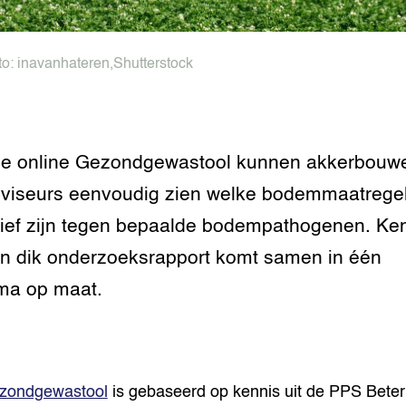
tor
al Aanpakken
grond en infra
-Pigs
to:
inavanhateren
,
Shutterstock
houderij
t Digitalisering &
ogie
welbevinden en
de online Gezondgewastool kunnen akkerbouw
adaptatie
viseurs eenvoudig zien welke bodemmaatrege
oen
tief zijn tegen bepaalde bodempathogenen. Ke
e exoten
en dik onderzoeksrapport komt samen in één
ma op maat.
rdige genetische
he diversiteit
whuisdieren
zondgewastool
is gebaseerd op kennis uit de PPS Beter