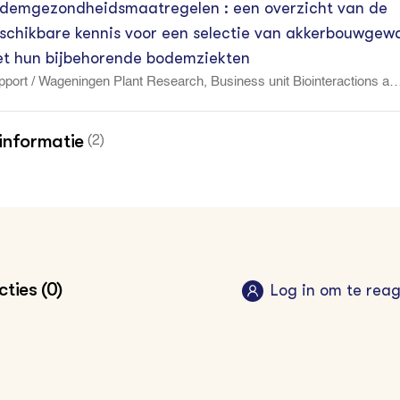
demgezondheidsmaatregelen : een overzicht van de
schikbare kennis voor een selectie van akkerbouwgew
t hun bijbehorende bodemziekten
port / Wageningen Plant Research, Business unit Biointeractions an
lant Health WPR-955.
informatie
(2)
tieplan Plantgezondheid : Status voorjaar 2021
2021
•
 Akkerbouw
cente informatie over plantgezondheid
ties (0)
Log in om te rea