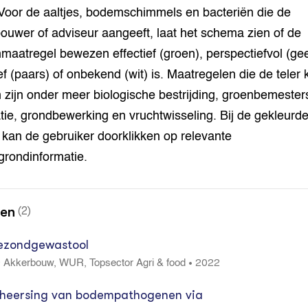
 Voor de aaltjes, bodemschimmels en bacteriën die de
ouwer of adviseur aangeeft, laat het schema zien of de
aatregel bewezen effectief (groen), perspectiefvol (geel
ief (paars) of onbekend (wit) is. Maatregelen die de teler 
zijn onder meer biologische bestrijding, groenbemester
tie, grondbewerking en vruchtwisseling. Bij de gekleurd
 kan de gebruiker doorklikken op relevante
grondinformatie.
nen
(2)
zondgewastool
2022
•
 Akkerbouw, WUR, Topsector Agri & food
heersing van bodempathogenen via