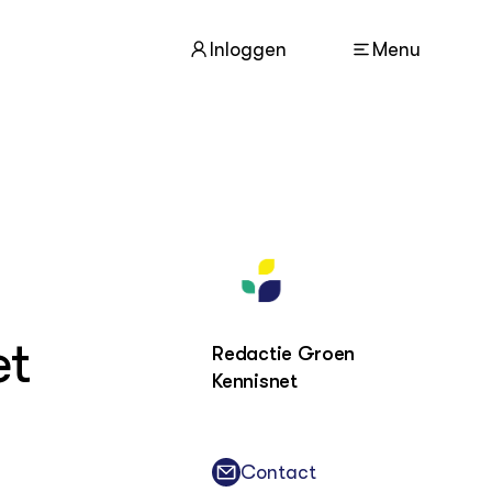
Inloggen
Menu
ACTUEEL
Nieuws
Agenda
Dossiers
Columns & Blogs
t
Redactie Groen
Kennisnet
ZIE OOK
In de regio
Projecten
Lectoraten
Contact
Practoraten