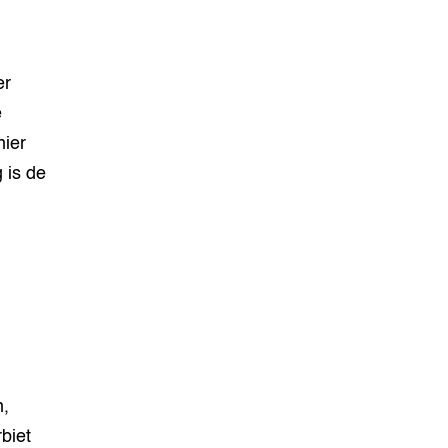
er
e
nier
 is de
n,
biet