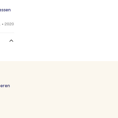
assen
2020
•
geren