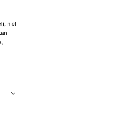
), niet
kan
s,
e