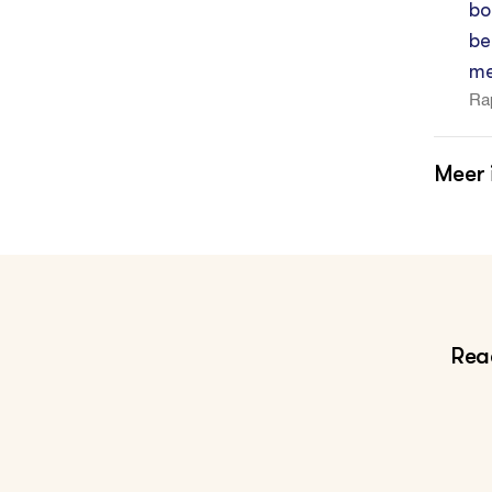
bo
be
me
Rap
d P
Meer 
Ac
BO
Re
Reac