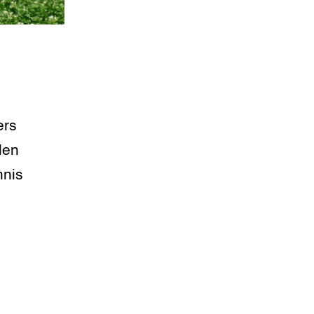
ers
len
nnis