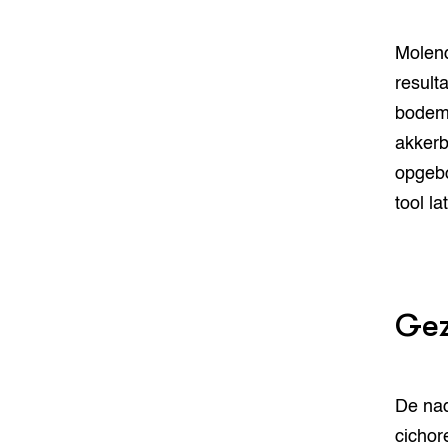
Molend
result
bodem
akkerb
opgebo
tool l
Gez
De nad
cichor