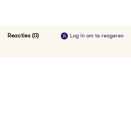
Keurmerkenwijzer: Check het plaatje!
2022
•
Milieu centraal
Website Skal Biocontrole
Reacties (0)
Log in om te reageren
Website Bionext
Kom meer te weten over biokennis bij onze
partner