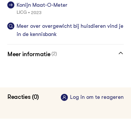
Konijn Maat-O-Meter
2023
•
LICG
Meer over overgewicht bij huisdieren vind je
in de kennisbank
Meer informatie
(2)
Klik hier voor de vakinformatiepagina voor
de dierverzorger
Kom meer te weten over dierenwelzijn bij
Reacties (0)
Log in om te reageren
onze partner Dierenwelzijnsweb