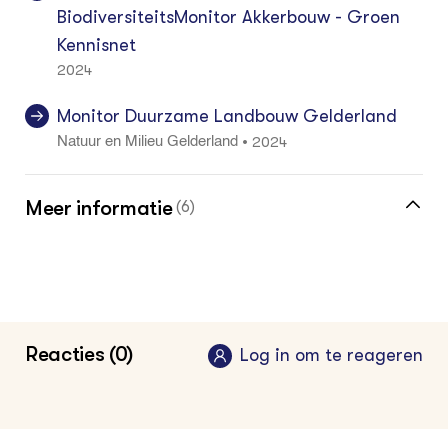
BiodiversiteitsMonitor Akkerbouw - Groen
Kennisnet
2024
Monitor Duurzame Landbouw Gelderland
2024
•
Natuur en Milieu Gelderland
Meer informatie
(6)
Meer over doelsturing vind je in de
kennisbank
Vakinformatie voor de melkveehouder
Reacties (0)
Log in om te reageren
2024
•
Groen Kennisnet
Vakinformatie voor de akkerbouwer
2024
•
Groen Kennisnet