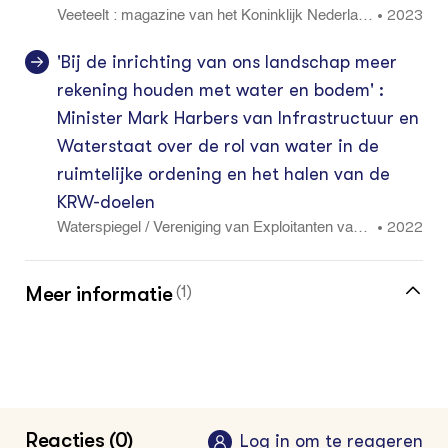
2023
•
Veeteelt : magazine van het Koninklijk Nederlan
ds Rundvee Syndicaat NRS maart (VeeteeltGra
s): 4 - 7
'Bij de inrichting van ons landschap meer
rekening houden met water en bodem' :
Minister Mark Harbers van Infrastructuur en
Waterstaat over de rol van water in de
ruimtelijke ordening en het halen van de
KRW-doelen
2022
•
Waterspiegel / Vereniging van Exploitanten van
Waterleidingbedrijven in Nederland 25 4: 6 - 10
Meer informatie
(1)
Meer over hoge grondwaterstand vind je in
de kennisbank
Reacties (0)
Log in om te reageren