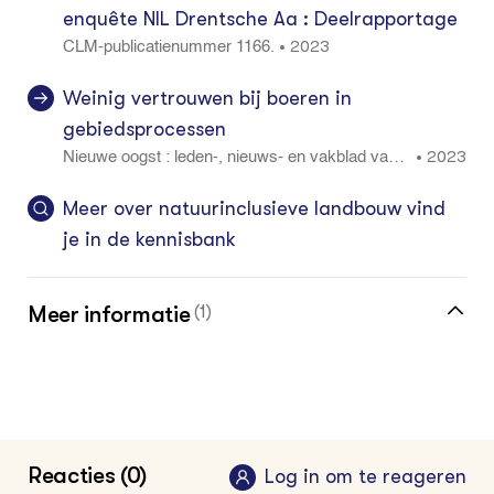
enquête NIL Drentsche Aa : Deelrapportage
2023
•
CLM-publicatienummer 1166.
Weinig vertrouwen bij boeren in
gebiedsprocessen
2023
•
Nieuwe oogst : leden-, nieuws- en vakblad van L
TO Noord, ZLTO en LLTB. Editie midden 1: 2 - 3
Meer over natuurinclusieve landbouw vind
je in de kennisbank
Meer informatie
(1)
Kom meer te weten op ons Portaal
Natuurinclusieve landbouw
Reacties (0)
Log in om te reageren