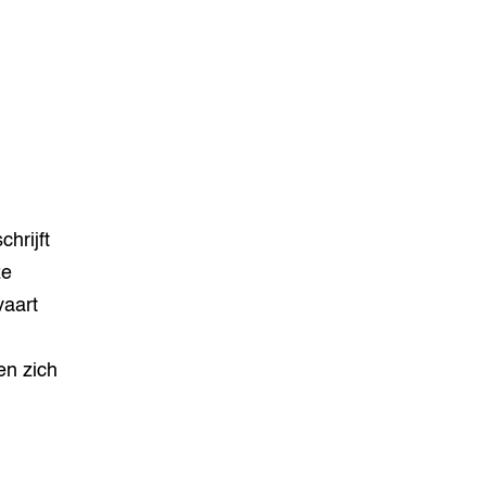
hrijft
ze
vaart
en zich