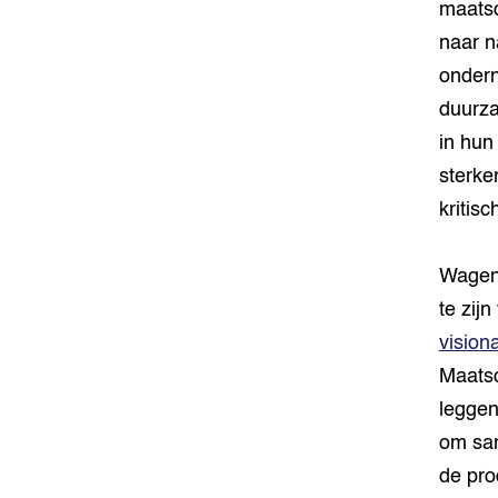
maatsc
naar n
ondern
duurza
in hun
sterke
kritis
Wageni
te zijn
visiona
Maatsc
leggen
om sam
de pro