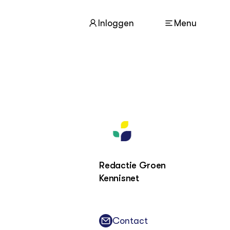
Inloggen
Menu
ACTUEEL
Nieuws
Agenda
Dossiers
Columns & Blogs
Redactie Groen
Kennisnet
ZIE OOK
In de regio
Projecten
Contact
Lectoraten