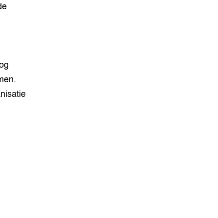
de
nog
men.
nisatie