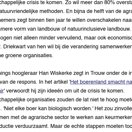
happelijke crisis te komen. Zo wil meer dan 80% overs
atuurvriendelijke methoden. En bijna de helft van de agr
emers zegt binnen tien jaar te willen overschakelen naa
mere vorm van landbouw of natuurinclusieve landbouw. 
 ogen niet alleen minder vervuilend, maar ook economis
r. Driekwart van hen wil bij die verandering samenwerke
che groene organisaties.
ngs hoogleraar Han Wiskerke zegt in Trouw onder de i
 van de respons. In het artikel '
Het boerenland smacht na
ir
' verwoordt hij zijn ideeën om uit de crisis te komen.
happelijke organisaties zouden de lat niet te hoog moe
. 'Niet elke boer kan biologisch worden.' Het zou zinvoller
en met de agrarische sector te werken aan keurmerken
ductie verduurzaamt. Maar de echte stappen moeten toc