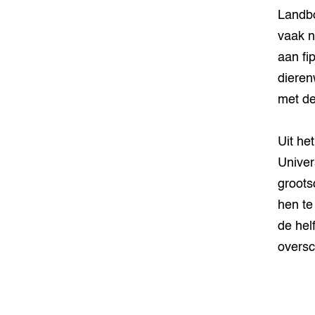
Landbo
vaak n
aan fi
dieren
met de
Uit he
Univer
groots
hen te
de hel
oversc