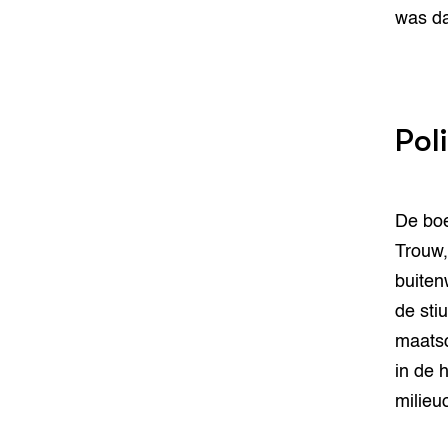
was da
Pol
De boe
Trouw,
buiten
de stiu
maatsc
in de 
milieu