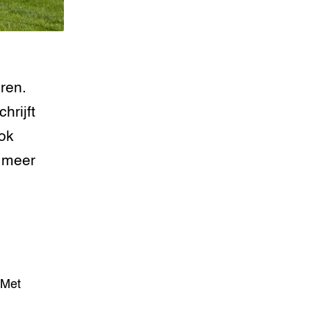
eren.
hrijft
ok
 meer
. Met