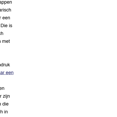
tappen
arisch
r een
Die is
ch
n met
ndruk
ar een
ten
 zijn
 die
h in