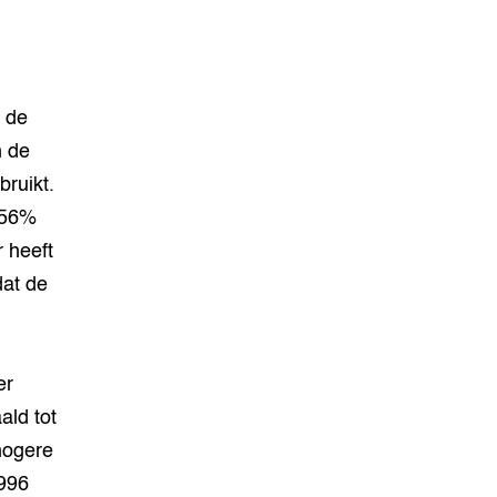
 de
n de
bruikt.
 56%
 heeft
dat de
er
ald tot
hogere
1996