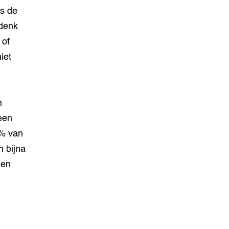
s de
 denk
 of
iet
n
een
0% van
n bijna
len