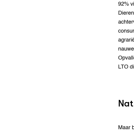
92% vi
Dieren
achter
consum
agrari
nauwel
Opvall
LTO di
Nat
Maar b