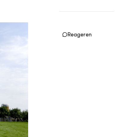
Practoraten
Vakbladen
LEREN
Wiki Groen Kennisnet
Reageren
GROEN KENNISNET
Over ons
Contact
ENGLISH
Search the Knowledge base