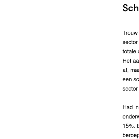
Sch
Trouw 
sector
totale
Het aa
af, ma
een sc
sector
Had in
onderw
15%. E
beroep