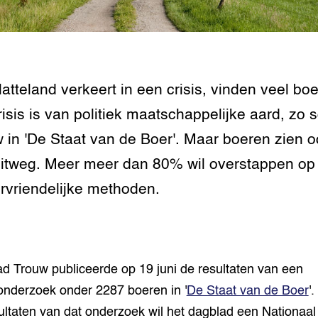
tor
al Aanpakken
grond en infra
-Pigs
houderij
t Digitalisering &
latteland verkeert in een crisis, vinden veel bo
ogie
risis is van politiek maatschappelijke aard, zo sc
welbevinden en
 in 'De Staat van de Boer'. Maar boeren zien o
adaptatie
itweg. Meer meer dan 80% wil overstappen op
oen
rvriendelijke methoden.
e exoten
rdige genetische
d Trouw publiceerde op 19 juni de resultaten van een
onderzoek onder 2287 boeren in '
De Staat van de Boer
'
he diversiteit
whuisdieren
ultaten van dat onderzoek wil het dagblad een Nationaal