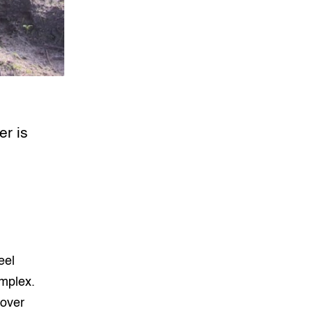
er is
eel
mplex.
 over