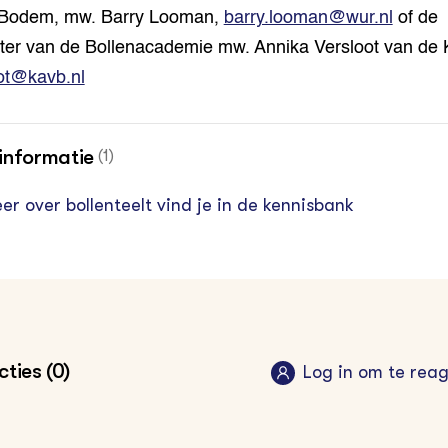
nBodem, mw. Barry Looman,
barry.looman@wur.nl
of de
tter van de Bollenacademie mw. Annika Versloot van de
ot@kavb.nl
informatie
(1)
er over bollenteelt vind je in de kennisbank
ties (0)
Log in om te rea