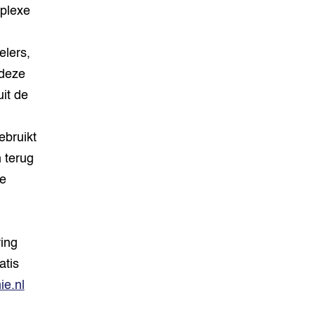
plexe
elers,
 deze
it de
ebruikt
 terug
je
ing
atis
e.nl