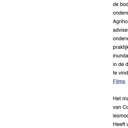
de bod
onderw
Agriho
advise
onderw
praktij
inunda
in de 
te vin
Films
.
Het ma
van Co
lesmod
Heeft 