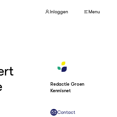
Inloggen
Menu
ACTUEEL
Nieuws
Agenda
ert
Dossiers
Columns & Blogs
e
Redactie Groen
ZIE OOK
Kennisnet
In de regio
Projecten
Lectoraten
Practoraten
Contact