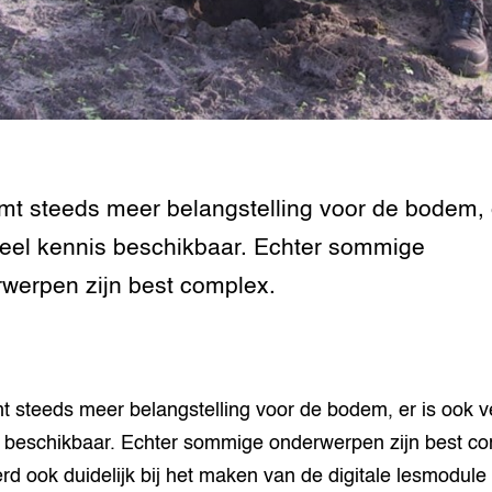
grond en infra
-Pigs
houderij
t Digitalisering &
ogie
welbevinden en
adaptatie
mt steeds meer belangstelling voor de bodem, 
oen
eel kennis beschikbaar. Echter sommige
werpen zijn best complex.
e exoten
rdige genetische
t steeds meer belangstelling voor de bodem, er is ook v
he diversiteit
whuisdieren
 beschikbaar. Echter sommige onderwerpen zijn best co
rd ook duidelijk bij het maken van de digitale lesmodule