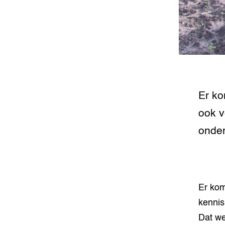
Groen, 
EURCAW
Varkens
Groenpac
Technol
Groen, 
klimaat
Er ko
CoE Gr
ook v
onder
Invasiev
Plantaa
bronnen
Er kom
Genetisc
landbou
kennis
Dat we