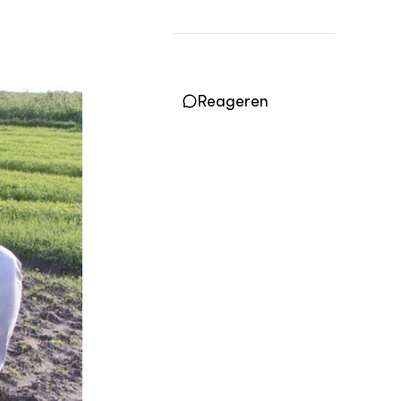
Vakbladen
LEREN
Wiki Groen Kennisnet
Reageren
GROEN KENNISNET
Over ons
Contact
ENGLISH
Search the Knowledge base