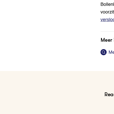
Bolle
voorzi
verslo
Meer 
Me
Reac