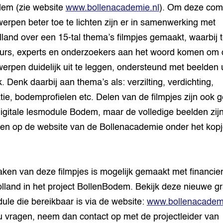
em (zie website
www.bollenacademie.nl
). Om deze com
erpen beter toe te lichten zijn er in samenwerking met
lland over een 15-tal thema’s filmpjes gemaakt, waarbij t
urs, experts en onderzoekers aan het woord komen om
erpen duidelijk uit te leggen, ondersteund met beelden u
k. Denk daarbij aan thema’s als: verzilting, verdichting,
tie, bodemprofielen etc. Delen van de filmpjes zijn ook g
digitale lesmodule Bodem, maar de volledige beelden zijn
den op de website van de Bollenacademie onder het kop
ken van deze filmpjes is mogelijk gemaakt met financier
lland in het project BollenBodem. Bekijk deze nieuwe gr
ule die bereikbaar is via de website:
www.bollenacademi
u vragen, neem dan contact op met de projectleider van