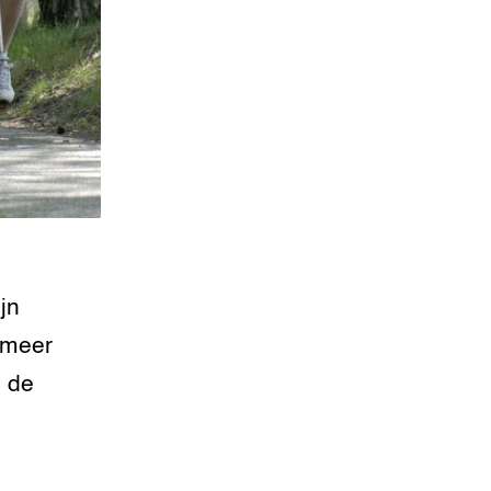
jn
 meer
n de