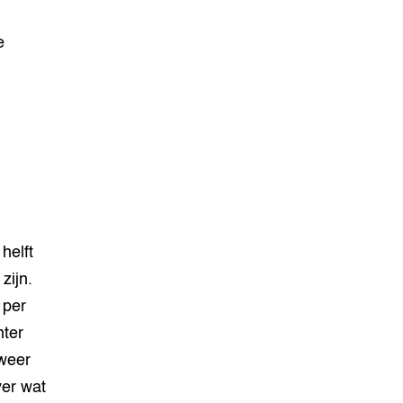
e
helft
zijn.
 per
nter
 weer
ver wat