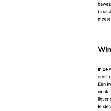
beweze
bloots
meest 
Wi
In de 
geeft 
Een kw
week d
liever
te sle