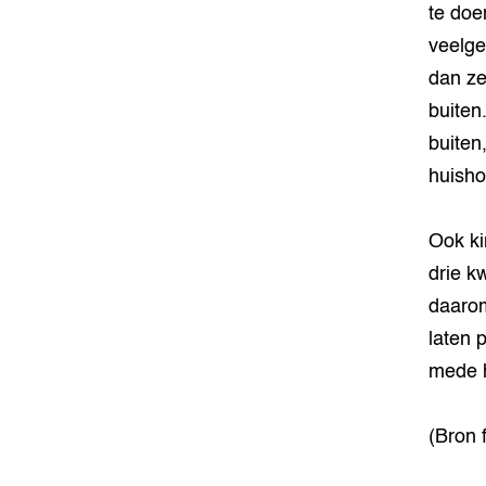
te doe
veelg
dan ze
buiten
buiten
huisho
Ook ki
drie k
daarom
laten 
mede h
(Bron 