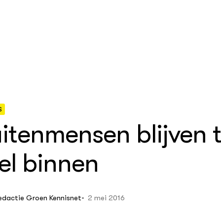
S
itenmensen blijven 
nbouw
delen
en Wageningen Plant
h
el binnen
egelingen
eek
ehouderij
che
advisering
 Netwerk
2 mei 2016
edactie Groen Kennisnet
houderij
elt
gericht onderzoek in