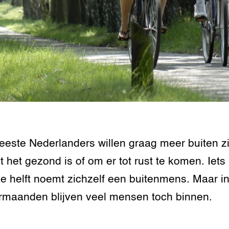
tor
al Aanpakken
grond en infra
-Pigs
houderij
t Digitalisering &
ogie
welbevinden en
adaptatie
oen
este Nederlanders willen graag meer buiten zi
e exoten
 het gezond is of om er tot rust te komen. Iets
rdige genetische
e helft noemt zichzelf een buitenmens. Maar i
rmaanden blijven veel mensen toch binnen.
he diversiteit
whuisdieren