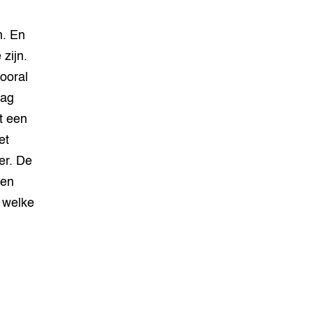
n. En
zijn.
ooral
dag
it een
et
er. De
ten
 welke