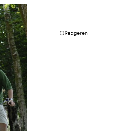
Practoraten
Vakbladen
LEREN
Wiki Groen Kennisnet
Reageren
GROEN KENNISNET
Over ons
Contact
ENGLISH
Search the Knowledge base