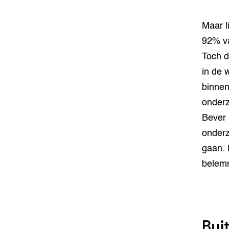
Maar l
92% va
Toch d
in de 
binnen,
onderz
Bever 
onderz
gaan. 
belemm
Bui