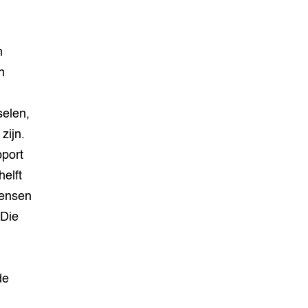
n
n
selen,
zijn.
pport
helft
Mensen
 Die
de