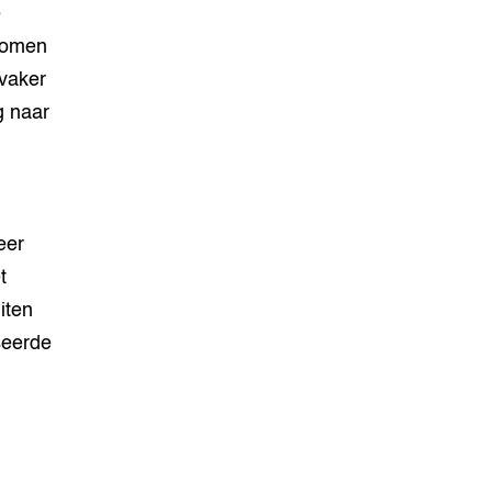
e
komen
vaker
g naar
eer
t
iten
seerde