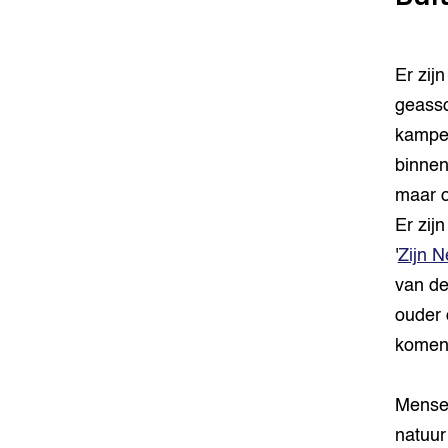
Er zij
geasso
kampe
binnen
maar o
Er zij
'
Zijn 
van de
ouder 
komen 
Mensen
natuur 