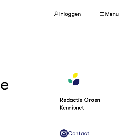
Inloggen
Menu
ACTUEEL
Nieuws
te
Agenda
Dossiers
Columns & Blogs
Redactie Groen
Kennisnet
ZIE OOK
In de regio
Projecten
Lectoraten
Contact