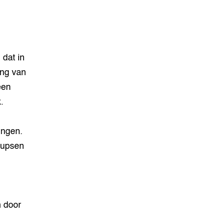
 dat in
ding van
een
.
ingen.
rupsen
n door