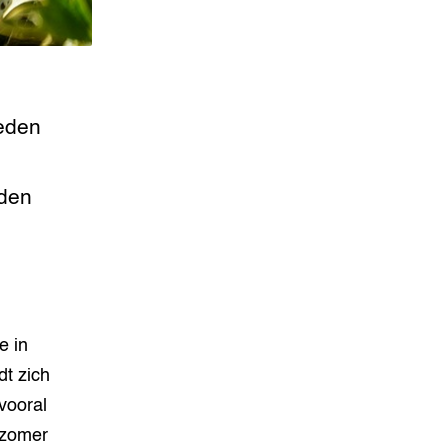
ieden
iden
e in
dt zich
vooral
 zomer