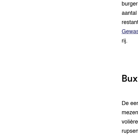
burger
aantal
restan
Gewas
rij.
Bux
De eer
mezen 
volièr
rupsen