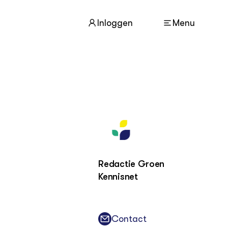
Inloggen
Menu
ACTUEEL
Nieuws
Agenda
Dossiers
Columns & Blogs
Redactie Groen
Kennisnet
ZIE OOK
In de regio
Projecten
Contact
Lectoraten