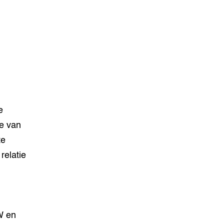
e
te van
te
relatie
m
W en