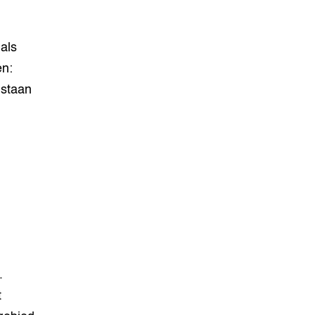
als
en:
 staan
.
t