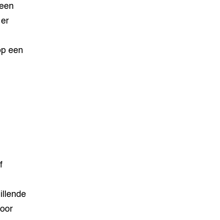
 een
 er
op een
f
illende
voor