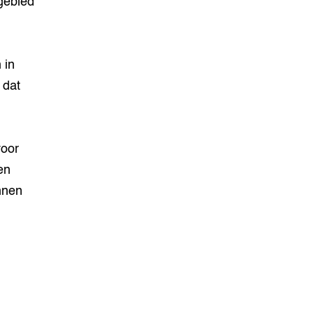
gebied
 in
 dat
voor
en
nnen