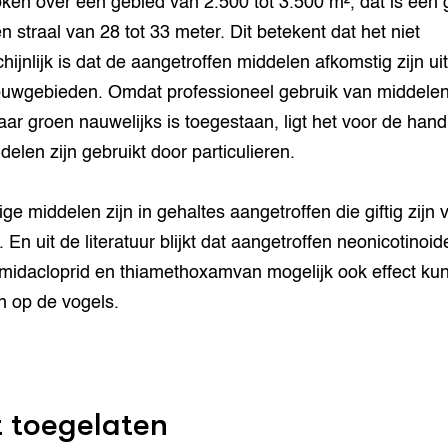
ken over een gebied van 2.500 tot 3.500 m², dat is een 
n straal van 28 tot 33 meter. Dit betekent dat het niet
hijnlijk is dat de aangetroffen middelen afkomstig zijn uit
uwgebieden. Omdat professioneel gebruik van middelen
ar groen nauwelijks is toegestaan, ligt het voor de hand
delen zijn gebruikt door particulieren.
e middelen zijn in gehaltes aangetroffen die giftig zijn 
 En uit de literatuur blijkt dat aangetroffen neonicotinoid
imidacloprid en thiamethoxamvan mogelijk ook effect ku
 op de vogels.
t toegelaten