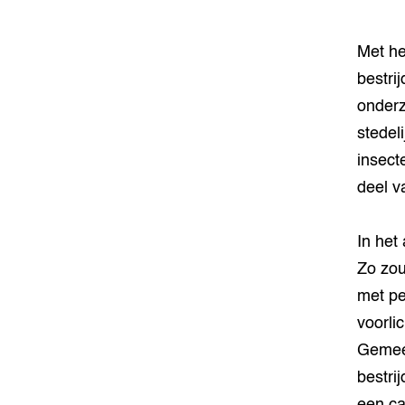
Met he
bestri
onderz
stedeli
insect
deel v
In het
Zo zou
met pe
voorli
Gemeen
bestri