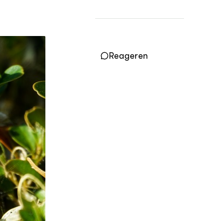
Practoraten
Vakbladen
LEREN
Wiki Groen Kennisnet
Reageren
GROEN KENNISNET
Over ons
Contact
ENGLISH
Search the Knowledge base