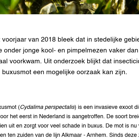
tor
al Aanpakken
grond en infra
-Pigs
houderij
t Digitalisering &
t voorjaar van 2018 bleek dat in stedelijke geb
ogie
te onder jonge kool- en pimpelmezen vaker dan
welbevinden en
al voorkwam. Uit onderzoek blijkt dat insectic
adaptatie
 buxusmot een mogelijke oorzaak kan zijn.
oen
e exoten
xusmot (
Cydalima perspectalis
) is een invasieve exoot di
rdige genetische
oor het eerst in Nederland is aangetroffen. De soort brei
ien uit en zorgt voor veel schade in buxus. De mot is nu 
he diversiteit
whuisdieren
den ten zuiden van de lijn Alkmaar - Arnhem. Sinds deze