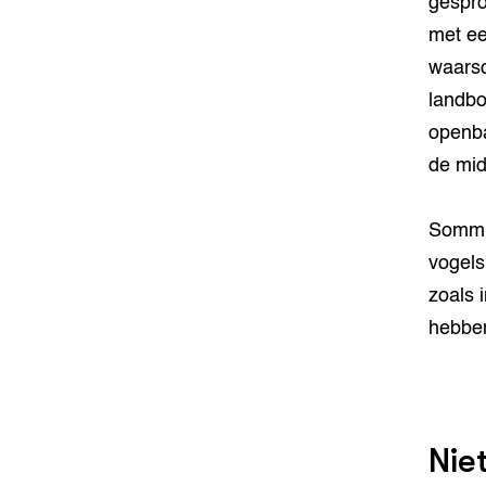
gespro
met ee
waarsc
landbo
openba
de mid
Sommig
vogels.
zoals 
hebben
Nie