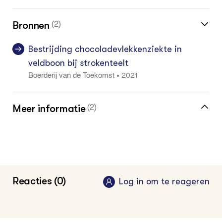
Bronnen
(2)
Bestrijding chocoladevlekkenziekte in
veldboon bij strokenteelt
2021
•
Boerderij van de Toekomst
Meer informatie
(2)
Perspectief voor veldbonen, nieuwbericht
Groen Kennisnet
Meer informatie over veldbonen
Reacties (0)
Log in om te reageren