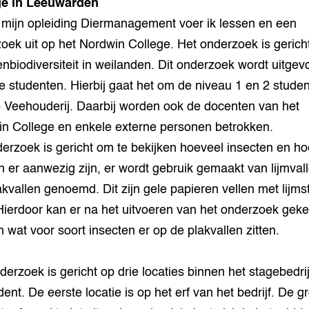
ge in Leeuwarden
 mijn opleiding Diermanagement voer ik lessen en een
oek uit op het Nordwin College. Het onderzoek is gerich
enbiodiversiteit in weilanden. Dit onderzoek wordt uitgev
e studenten. Hierbij gaat het om de niveau 1 en 2 stude
 Veehouderij. Daarbij worden ook de docenten van het
n College en enkele externe personen betrokken.
derzoek is gericht om te bekijken hoeveel insecten en h
n er aanwezig zijn, er wordt gebruik gemaakt van lijmval
akvallen genoemd. Dit zijn gele papieren vellen met lijms
Hierdoor kan er na het uitvoeren van het onderzoek gek
 wat voor soort insecten er op de plakvallen zitten.
derzoek is gericht op drie locaties binnen het stagebedri
ent. De eerste locatie is op het erf van het bedrijf. De g