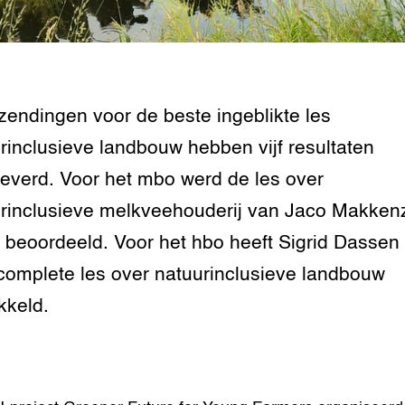
tor
al Aanpakken
grond en infra
-Pigs
houderij
t Digitalisering &
zendingen voor de beste ingeblikte les
ogie
rinclusieve landbouw hebben vijf resultaten
welbevinden en
everd. Voor het mbo werd de les over
adaptatie
rinclusieve melkveehouderij van Jaco Makken
oen
 beoordeeld. Voor het hbo heeft Sigrid Dassen
e exoten
complete les over natuurinclusieve landbouw
kkeld.
rdige genetische
he diversiteit
whuisdieren