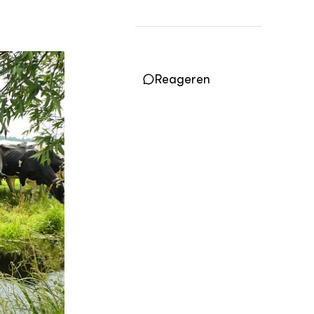
Practoraten
Vakbladen
LEREN
Wiki Groen Kennisnet
Reageren
GROEN KENNISNET
Over ons
Contact
ENGLISH
Search the Knowledge base