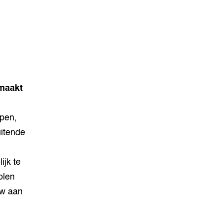
maakt
ypen,
uitende
jk te
olen
uw aan