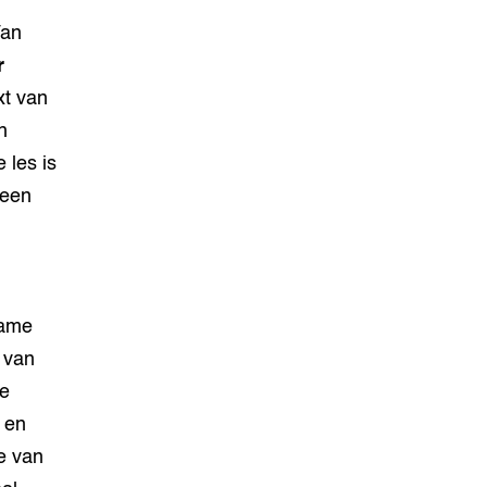
Van
r
xt van
h
 les is
teen
zame
 van
he
 en
e van