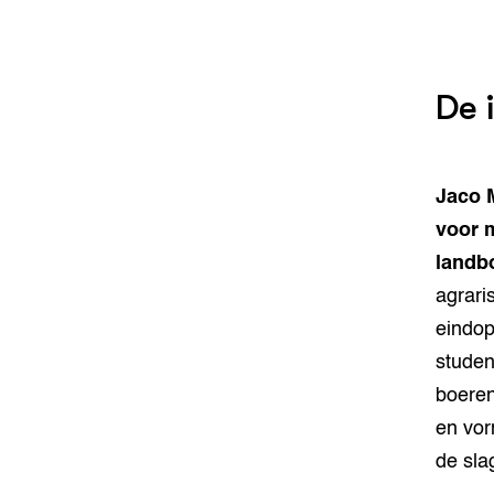
De 
Jaco 
voor m
landb
agrari
eindop
studen
boeren
en vor
de sla