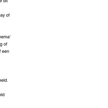
 dit
ay of
thema'
g of
f een
eld.
eld