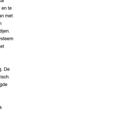
al
 en te
aan met
n
dijen.
systeem
et
g. De
risch
egde
n