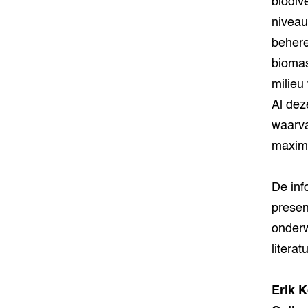
biodiv
niveau
behere
biomas
milieu 
Al dez
waarva
maxima
De inf
presen
onderw
literat
Erik 