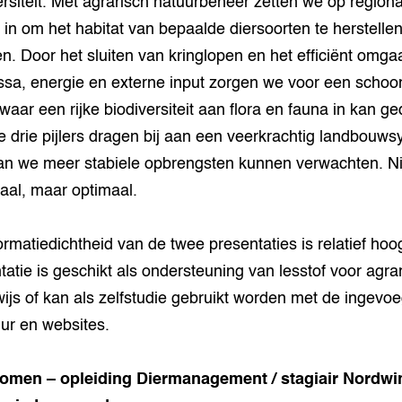
ersiteit. Met agrarisch natuurbeheer zetten we op regiona
 in om het habitat van bepaalde diersoorten te herstellen
n. Door het sluiten van kringlopen en het efficiënt omg
sa, energie en externe input zorgen we voor een schoo
waar een rijke biodiversiteit aan flora en fauna in kan ge
e drie pijlers dragen bij aan een veerkrachtig landbouw
n we meer stabiele opbrengsten kunnen verwachten. Ni
al, maar optimaal.
ormatiedichtheid van de twee presentaties is relatief hoo
tatie is geschikt als ondersteuning van lesstof voor agra
ijs of kan als zelfstudie gebruikt worden met de ingevo
uur en websites.
Komen – opleiding Diermanagement / stagiair Nordwi