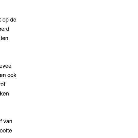
t op de
oerd
nten
oeveel
len ook
tof
eken
jf van
rootte