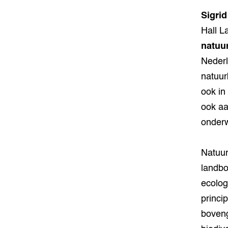
Sigri
Hall L
natuu
Nederl
natuur
ook in
ook aa
onderw
Natuur
landbo
ecolog
princi
boveng