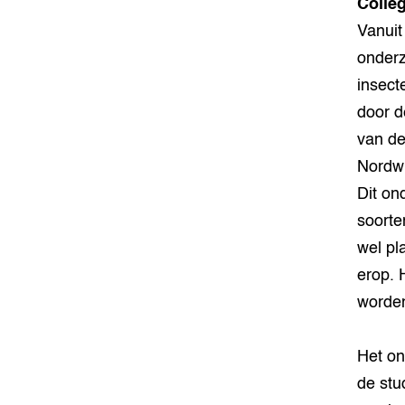
Colle
Vanuit
onderz
insect
door d
van de
Nordwi
Dit on
soorte
wel pl
erop. 
worden
Het on
de stud