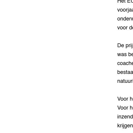
Het EU
voorja
onderw
voor d
De pri
was be
coache
bestaa
natuur
Voor h
Voor h
inzend
krijge