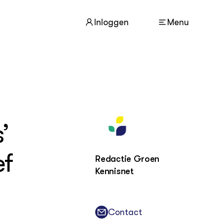
Inloggen
Menu
ACTUEEL
Nieuws
’
Agenda
Dossiers
ef
Columns & Blogs
Redactie Groen
Kennisnet
ZIE OOK
In de regio
Projecten
Contact
Lectoraten