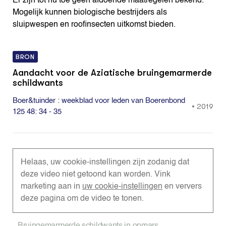
Er zijn tot nu toe geen afdoende maatregelen bekend.
Mogelijk kunnen biologische bestrijders als
sluipwespen en roofinsecten uitkomst bieden.
BRON
Aandacht voor de Aziatische bruingemarmerde
schildwants
Boer&tuinder : weekblad voor leden van Boerenbond
•
2019
125 48: 34 - 35
Helaas, uw cookie-instellingen zijn zodanig dat
deze video niet getoond kan worden. Vink
marketing aan in
uw cookie-instellingen
en ververs
deze pagina om de video te tonen.
Bruingemarmerde schildwants in opmars