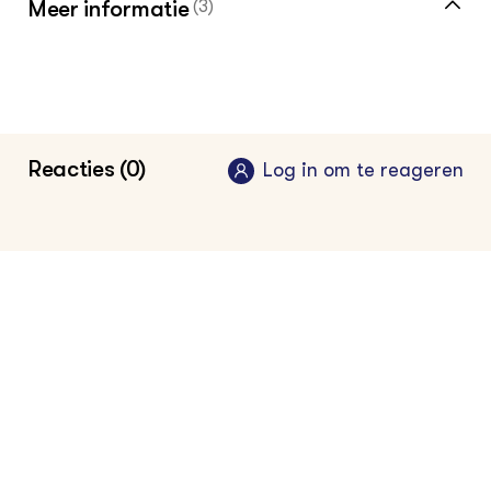
Meer informatie
(3)
Klik hier voor de vakinformatiepagina voor
de vollegrondstuinder
Klik hier voor de vakinformatiepagina voor
Reacties (0)
Log in om te reageren
de glastuinder
Wageningen Plant Research