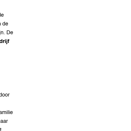
de
n de
jn. De
drijf
door
amilie
maar
t