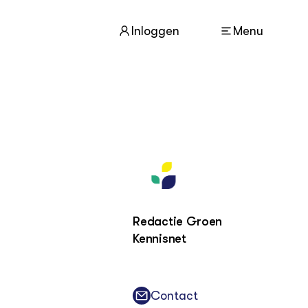
Inloggen
Menu
ACTUEEL
Nieuws
Agenda
Dossiers
Columns & Blogs
Redactie Groen
Kennisnet
ZIE OOK
In de regio
Projecten
Contact
Lectoraten