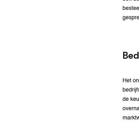
bestee
gespr
Bedr
Het on
bedrij
de keu
overna
marktw