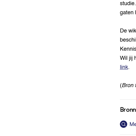
studie
gaten 
De wik
beschi
Kennis
Wil ji
link
.
(
Bron 
Bron
Me