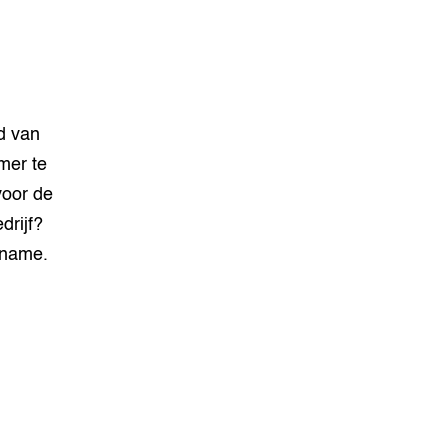
d van
mer te
voor de
drijf?
rname.