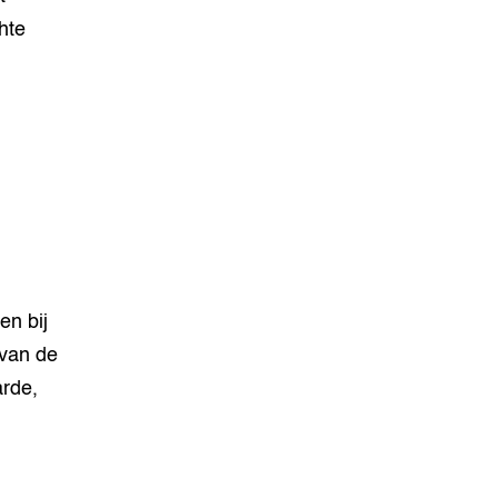
hte
en bij
 van de
rde,