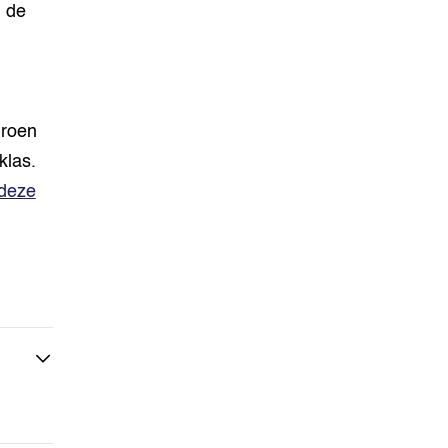
n de
Groen
klas.
deze