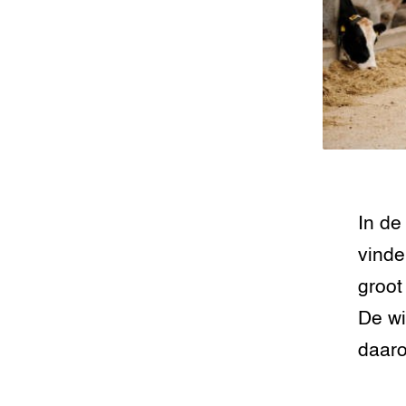
Foodsec
Integra
Groen, 
EURCAW
Varkens
Groenpac
Technol
Groen, 
klimaat
In de
CoE Gr
vinde
Invasiev
groot
Plantaa
De wi
bronnen
daaro
Genetisc
landbou