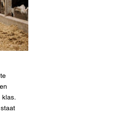
te
Een
 klas.
staat