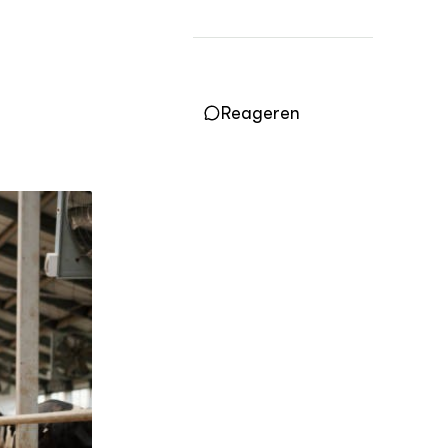
Practoraten
Vakbladen
LEREN
Wiki Groen Kennisnet
Reageren
GROEN KENNISNET
Over ons
Contact
ENGLISH
Search the Knowledge base