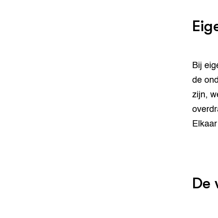
Eig
Bij ei
de ond
zijn, 
overdr
Elkaar
De w