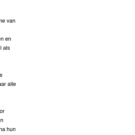
me van
en en
l als
e
ar alle
or
en
 na hun