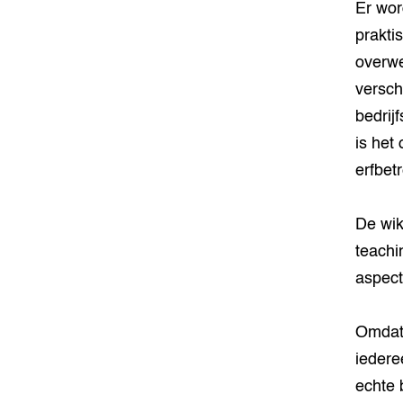
Er wor
prakti
overwe
versch
bedrij
is het 
erfbet
De wik
teachi
aspect
Omdat 
iedere
echte 