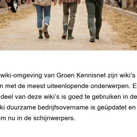
tor
al Aanpakken
grond en infra
-Pigs
houderij
t Digitalisering &
ogie
welbevinden en
adaptatie
 wiki-omgeving van Groen Kennisnet zijn wiki’s 
oen
n met de meest uiteenlopende onderwerpen. 
e exoten
 deel van deze wiki’s is goed te gebruiken in de
rdige genetische
ki duurzame bedrijfsovername is geüpdatet en 
m nu in de schijnwerpers.
he diversiteit
whuisdieren