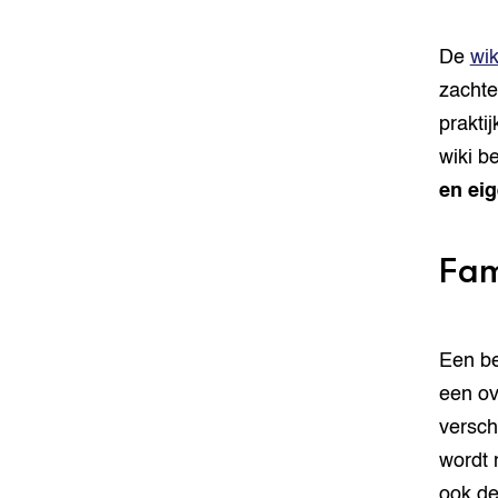
De
wi
zachte
prakti
wiki b
en ei
Fam
Een be
een ov
versch
wordt 
ook de