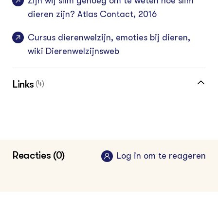
Zijn wij slim genoeg om te weten hoe slim
dieren zijn? Atlas Contact, 2016
Cursus dierenwelzijn, emoties bij dieren,
wiki Dierenwelzijnsweb
Links
(4)
Varkens nemen emoties over van
hokgenoten, nieuwsbericht
Dierenwelzijnsweb, augustus 2014
Reacties (0)
Log in om te reageren
Vissen in groep zijn intelligenter,
nieuwsbericht Dierenwelzijnsweb, 2013
Moeder hen lijdt mee met lijdende kuikens,
nieuwsbericht Dierenwelzijnsweb, maart