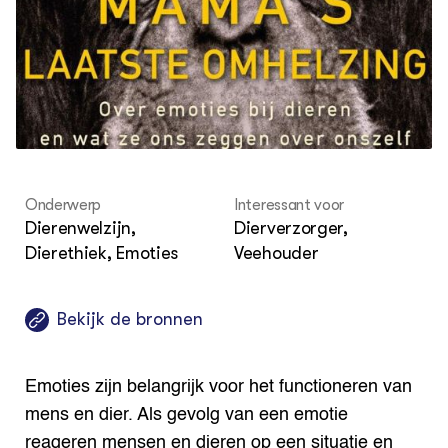
Columns & Blogs
Akk
Por
Bio
Bio
Foo
Int
ZIE OOK
Gro
EU
In de regio
Var
Gro
Projecten
Gro
Co
Lectoraten
Inv
Practoraten
Pla
Vakbladen
Gen
Onderwerp
Interessant voor
LEREN
Dierenwelzijn,
Dierverzorger,
Wiki Groen Kennisnet
Dierethiek, Emoties
Veehouder
GROEN KENNISNET
Over ons
Bekijk de bronnen
Contact
Emoties zijn belangrijk voor het functioneren van
ENGLISH
Search the Knowledge base
mens en dier. Als gevolg van een emotie
reageren mensen en dieren op een situatie en