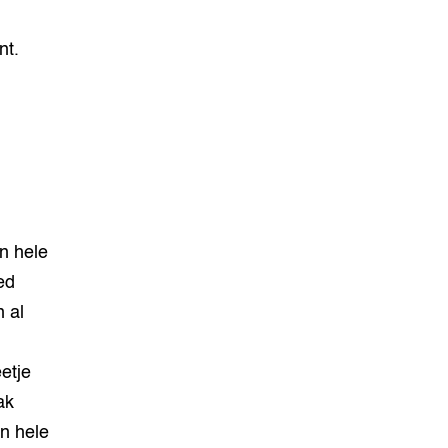
nt.
n hele
ed
 al
etje
ak
en hele