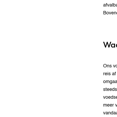
afvalb
Bovend
Waa
Ons vo
reis a
omgaan
steeds
voedse
meer v
vandaa