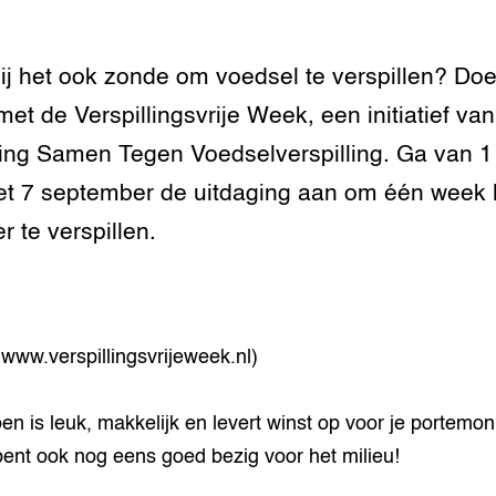
tor
al Aanpakken
grond en infra
-Pigs
jij het ook zonde om voedsel te verspillen? Do
et de Verspillingsvrije Week, een initiatief va
houderij
t Digitalisering &
ogie
ting Samen Tegen Voedselverspilling. Ga van 1 
welbevinden en
t 7 september de uitdaging aan om één week 
adaptatie
r te verspillen.
oen
e exoten
 www.verspillingsvrijeweek.nl)
rdige genetische
n is leuk, makkelijk en levert winst op voor je portemo
he diversiteit
bent ook nog eens goed bezig voor het milieu!
whuisdieren