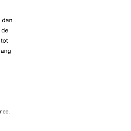
e dan
n de
tot
lang
nnee.