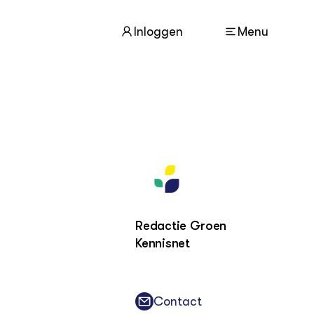
Inloggen
Menu
ACTUEEL
Nieuws
Agenda
Dossiers
Columns & Blogs
Redactie Groen
Kennisnet
ZIE OOK
In de regio
Projecten
Lectoraten
Contact