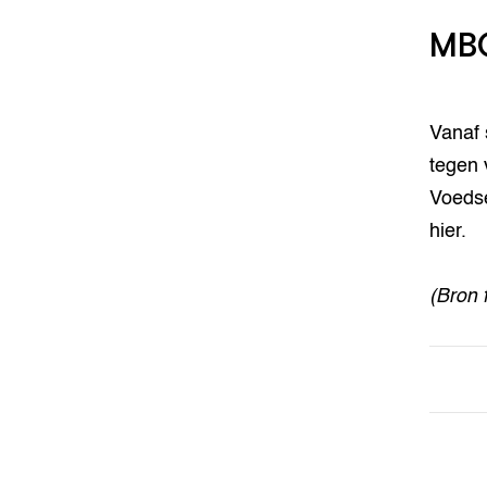
MBO
Vanaf 
tegen 
Voedse
hier.
(Bron 