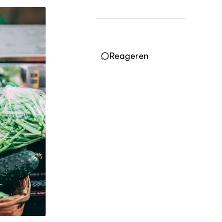
Practoraten
Vakbladen
LEREN
Wiki Groen Kennisnet
Reageren
GROEN KENNISNET
Over ons
Contact
ENGLISH
Search the Knowledge base