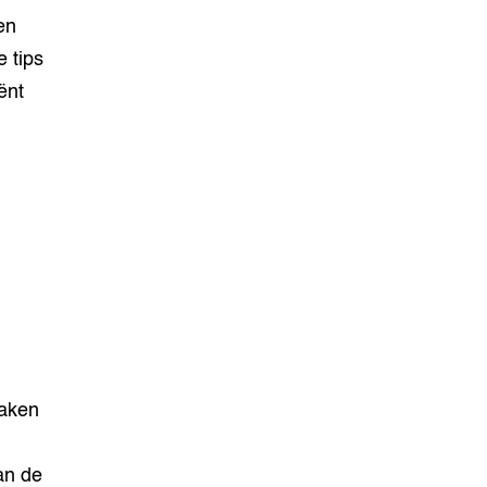
en
 tips
ënt
maken
van de