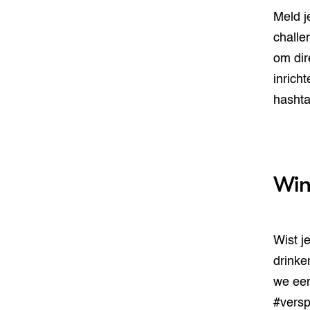
Meld j
challe
om dir
inrich
hashta
Win
Wist j
drinke
we een
#verspi