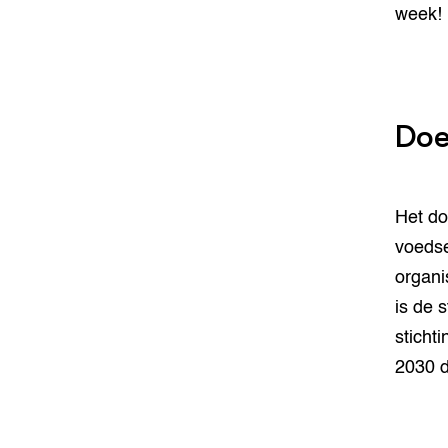
week! 
Doe
Het do
voedse
organi
is de 
sticht
2030 d