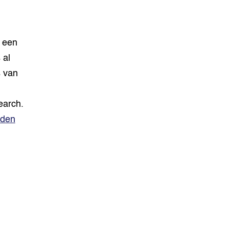
e een
 al
s van
earch.
iden