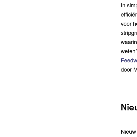
In sim
effici
voor h
stripg
waarin
weten?
Feedw
door M
Nie
Nieuw 