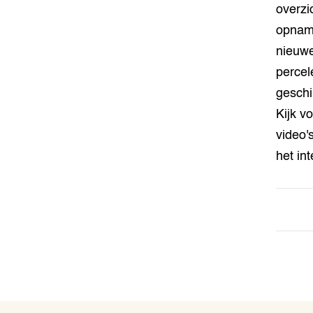
overzi
opname
nieuwe
percel
geschi
Kijk v
video'
het in