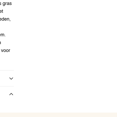
s gras
et
eden,
em.
n
 voor