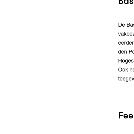
Bas
De Bas
vakbew
eerder
den Po
Hogesc
Ook h
toege
Fee