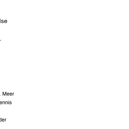
dse
r
. Meer
kennis
der