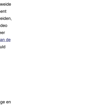
 weide
ment
eiden,
ideo
eer
van de
uld
ige en