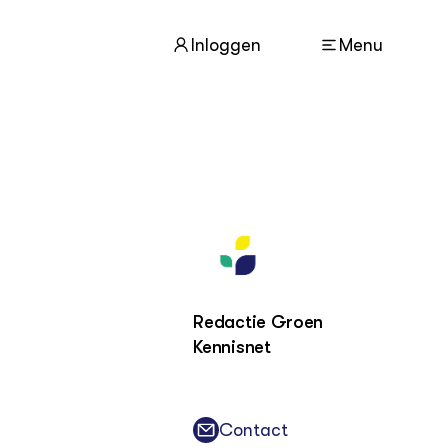
Inloggen
Menu
ACTUEEL
Nieuws
Agenda
Dossiers
Columns & Blogs
Redactie Groen
Kennisnet
ZIE OOK
In de regio
Projecten
Lectoraten
Contact