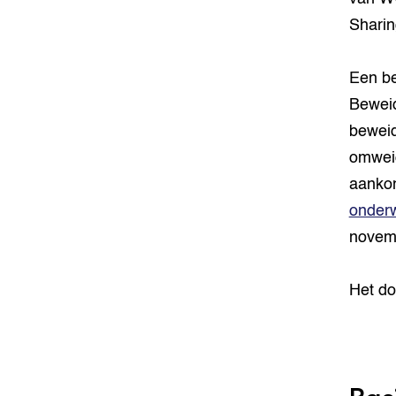
Sharin
Een be
Beweid
beweid
omweid
aankon
onder
novem
Het do