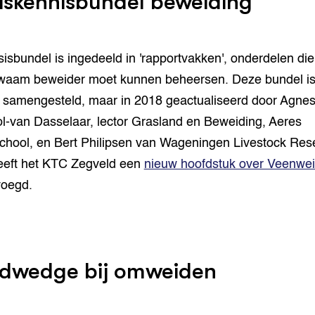
iskennisbundel beweiding
isbundel is ingedeeld in 'rapportvakken', onderdelen di
aam beweider moet kunnen beheersen. Deze bundel is
 samengesteld, maar in 2018 geactualiseerd door Agne
l-van Dasselaar, lector Grasland en Beweiding, Aeres
hool, en Bert Philipsen van Wageningen Livestock Res
eeft het KTC Zegveld een
nieuw hoofdstuk over Veenwe
voegd.
dwedge bij omweiden