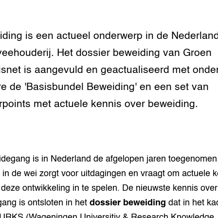
tor
al Aanpakken
grond en infra
-Pigs
ding is een actueel onderwerp in de Nederlan
houderij
t Digitalisering &
eehouderij. Het dossier beweiding van Groen
ogie
snet is aangevuld en geactualiseerd met onde
welbevinden en
e de 'Basisbundel Beweiding' en een set van
adaptatie
points met actuele kennis over beweiding.
oen
e exoten
degang is in Nederland de afgelopen jaren toegenomen
rdige genetische
 in de wei zorgt voor uitdagingen en vraagt om actuele 
deze ontwikkeling in te spelen. De nieuwste kennis over
he diversiteit
ang is ontsloten in het
dossier beweiding
dat in het ka
whuisdieren
URKS (Wageningen Universitiy & Research Knowledge