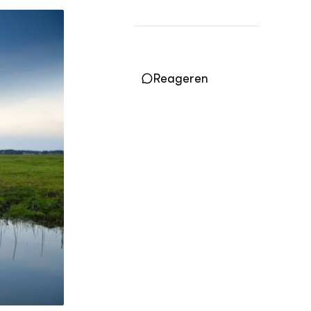
Practoraten
Vakbladen
LEREN
Wiki Groen Kennisnet
Reageren
GROEN KENNISNET
Over ons
Contact
ENGLISH
Search the Knowledge base