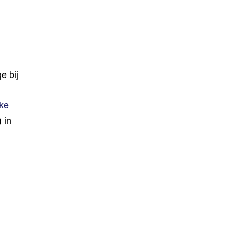
e bij
jke
 in