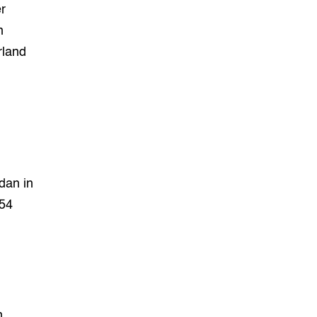
r
n
rland
 dan in
154
.
n