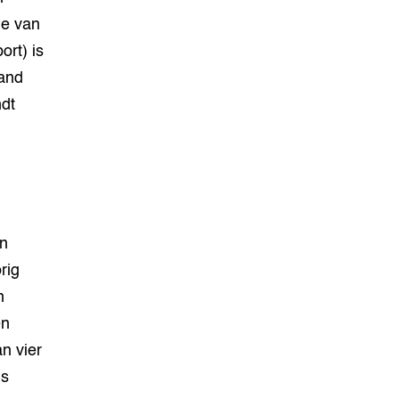
ie van
rt) is
land
ndt
in
rig
n
en
n vier
ns