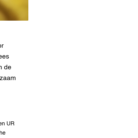
or
lees
n de
urzaam
gen UR
che