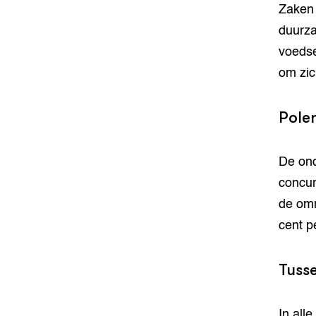
Zaken 
duurza
voedse
om zic
Pole
De on
concurr
de omr
cent p
Tuss
In all