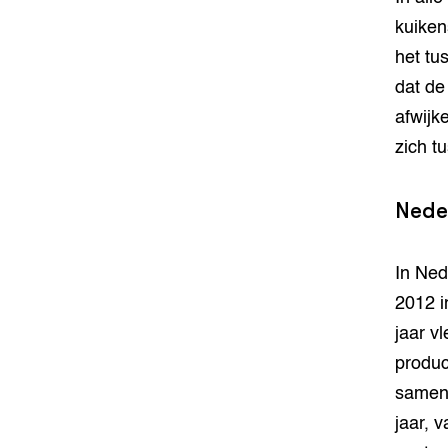
kuiken
het tu
dat de
afwijk
zich t
Nede
In Ned
2012 i
jaar v
produc
samen 
jaar, 