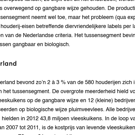
s overwegend op gangbare wijze gehouden. De product
ssensegment neemt wel toe, maar het probleem (qua expo
 houderij-eisen betreffende diervriendelijkere labels per 
en van de Nederlandse criteria. Het tussensegment bevi
ussen gangbaar en biologisch.
rland
erland bevond zo’n 2 à 3 % van de 580 houderijen zich 
n het tussensegment. De overgrote meerderheid hield vo
leeskuikens op de gangbare wijze en 12 (kleine) bedrijve
eerden op biologische wijze pluimveevlees. Alle bedrijv
hielden in 2012 43,8 miljoen vleeskuikens. In de loop va
van 2007 tot 2011, is de kostprijs van levende vleeskuike