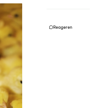
Practoraten
Vakbladen
LEREN
Wiki Groen Kennisnet
Reageren
GROEN KENNISNET
Over ons
Contact
ENGLISH
Search the Knowledge base