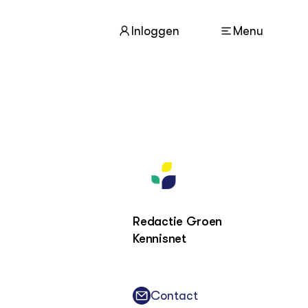
Inloggen
Menu
ACTUEEL
Nieuws
Agenda
Dossiers
Columns & Blogs
Redactie Groen
Kennisnet
ZIE OOK
In de regio
Projecten
Lectoraten
Contact