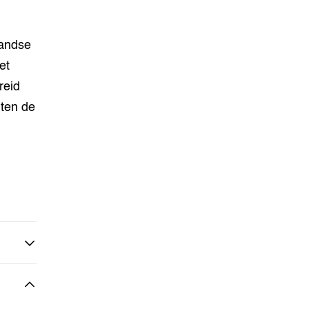
landse
et
reid
iten de