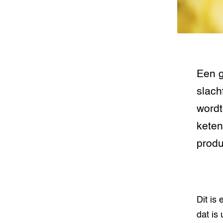
Een g
slach
wordt
keten
produ
Dit is
dat is