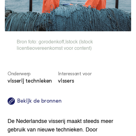
Dossiers
Vis
EU
Columns & Blogs
Akk
Por
Bio
Bio
Foo
Int
ZIE OOK
Gro
EU
In de regio
Var
Gro
Projecten
Gro
Bron foto:
gorodenkoff
,
Istock
(Istock
Co
Lectoraten
Inv
licentieovereenkomst voor content)
Practoraten
Pla
Vakbladen
Gen
Onderwerp
Interessant voor
LEREN
Wiki Groen Kennisnet
visserij technieken
vissers
GROEN KENNISNET
Bekijk de bronnen
Over ons
Contact
De Nederlandse visserij maakt steeds meer
ENGLISH
gebruik van nieuwe technieken. Door
Search the Knowledge base