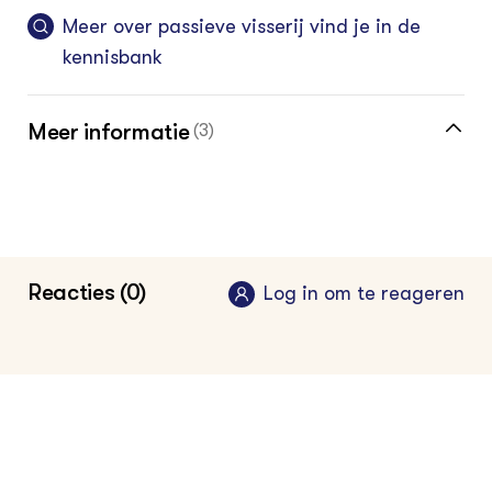
Meer over passieve visserij vind je in de
kennisbank
Meer informatie
(3)
Blijf op de hoogte van wat er speelt in de
sector met de vakinformatiepagina voor de
aquacultuur en visserij
Reacties (0)
Log in om te reageren
Vistikhetmaar.nl
Wageningen Marine Research