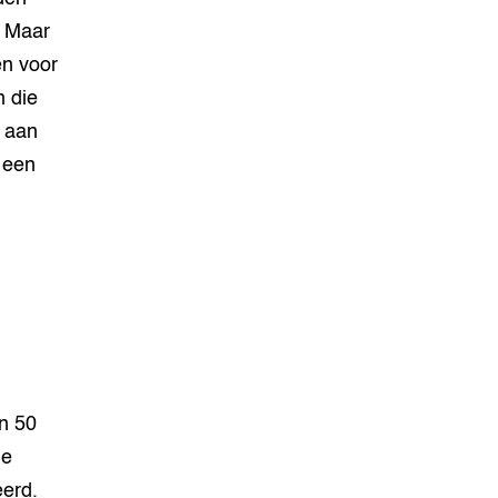
. Maar
en voor
n die
j aan
 een
n 50
ie
eerd.