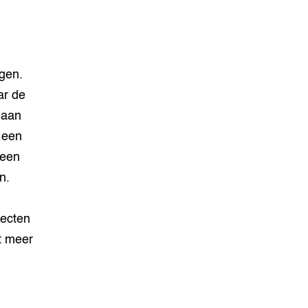
gen.
ar de
 aan
s een
 een
n.
secten
t meer