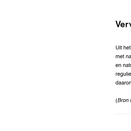
Ver
Uit het
met na
en nat
reguli
daarom
(
Bron 