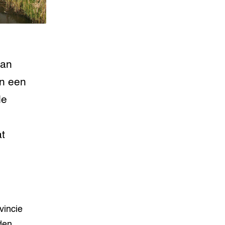
dan
en een
de
t
vincie
den