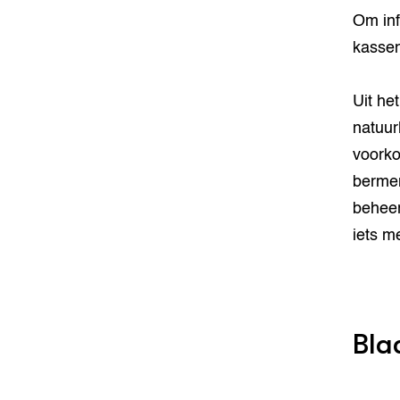
Om inf
kassen
Uit he
natuur
voorko
bermen
beheer
iets m
Bla