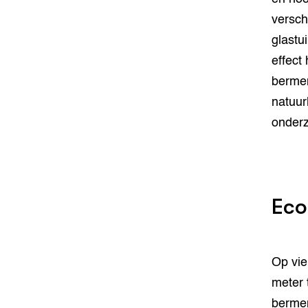
versch
glastu
effect
bermen
natuur
onderz
Eco
Op vie
meter 
bermen