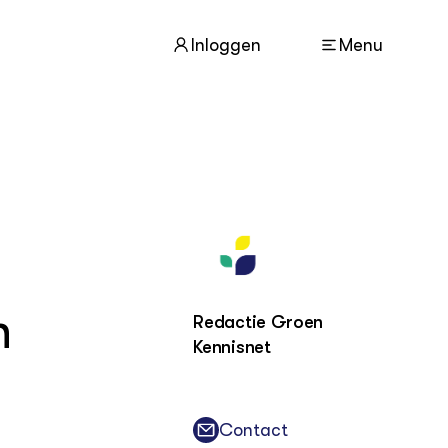
Inloggen
Menu
ACTUEEL
Nieuws
Agenda
Dossiers
Columns & Blogs
n
Redactie Groen
Kennisnet
ZIE OOK
In de regio
Projecten
Lectoraten
Contact