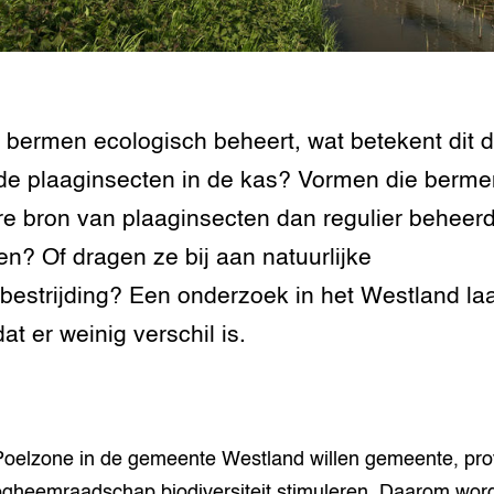
tor
al Aanpakken
grond en infra
-Pigs
houderij
t Digitalisering &
ogie
e bermen ecologisch beheert, wat betekent dit 
de plaaginsecten in de kas? Vormen die berm
welbevinden en
adaptatie
re bron van plaaginsecten dan regulier beheer
n? Of dragen ze bij aan natuurlijke
oen
bestrijding? Een onderzoek in het Westland laa
e exoten
dat er weinig verschil is.
rdige genetische
he diversiteit
Poelzone in de gemeente Westland willen gemeente, pro
whuisdieren
gheemraadschap biodiversiteit stimuleren. Daarom wor