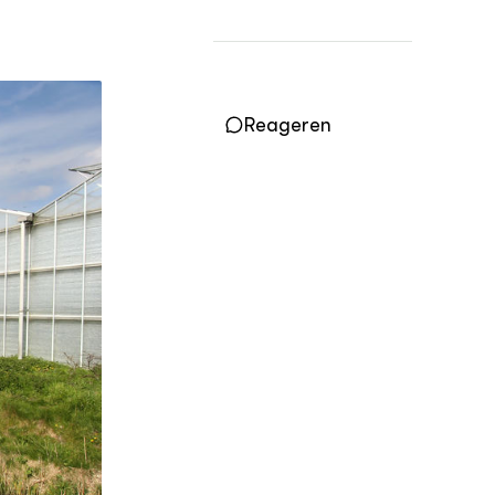
Practoraten
Vakbladen
LEREN
Wiki Groen Kennisnet
Reageren
GROEN KENNISNET
Over ons
Contact
ENGLISH
Search the Knowledge base