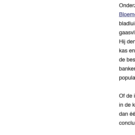
Onderz
Bloem
bladlu
gaasvl
Hij de
kas en
de bes
banker
popula
Of de 
in de 
dan éé
conclus