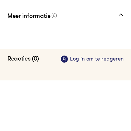
Meer informatie
(6)
Effect van bedrijfsvoering op microbioom
van koeien
2024
•
V-focus : vakblad voor adviseurs in de dierlijke s
ector september: 32 - 35
Reacties (0)
Log in om te reageren
Effect van rantsoen en antibioticagebruik
op het microbioom in de mest (feces) van
biologische en gangbare melkveebedrijven
2024
•
Louis Bolk Instituut
Meer over het microbioom in de veehouderij
vind je in de kennisbank
Vakinformatie voor de melkveehouder
2024
•
Groen Kennisnet