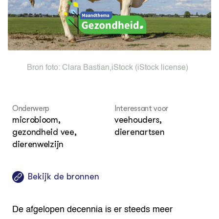
Columns & Blogs
Akk
Por
Bio
Bio
Foo
Int
ZIE OOK
Gro
EU
In de regio
Var
Gro
Projecten
Gro
Co
Lectoraten
Bron foto:
Clara Bastian
,
iStock
(iStock license)
Inv
Practoraten
Pla
Vakbladen
Gen
Onderwerp
Interessant voor
LEREN
microbioom,
veehouders,
Wiki Groen Kennisnet
gezondheid vee,
dierenartsen
dierenwelzijn
GROEN KENNISNET
Over ons
Contact
Bekijk de bronnen
ENGLISH
Search the Knowledge base
De afgelopen decennia is er steeds meer