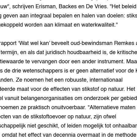
uw", schrijven Erisman, Backes en De Vries. "Het belei
ng geven aan integraal bepalen en halen van doelen: stiks
ekoppeld worden aan klimaat en waterkwaliteit."
 rapport ‘Wat wel kan’ beveelt oud-bewindsman Remkes
termijn, en als dat juridisch houdbaarheid is, de kritisch
tiewaarde te vervangen door een ander instrument. Maa
s de drie wetenschappers is er geen alternatief voor d
nden. Ze noemen het een robuuste, internationaal
deerde maat voor de effecten van stikstof op natuur. Het
el vanuit belangenorganisaties om onderzoek per gebied
noemen ze praktisch onuitvoerbaar. "Alternatieve maten
ecten van de stikstoftoevoer op natuur, zijn ofwel
chappelijk niet geschikt, of leiden mogelijk tot onhaalba
 omdat het effect van decennia overmaat in de methode 