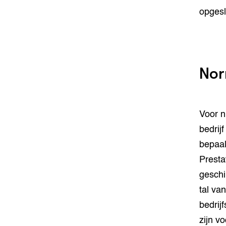
opgesl
Nor
Voor n
bedrij
bepaal
Presta
geschi
tal va
bedrij
zijn v