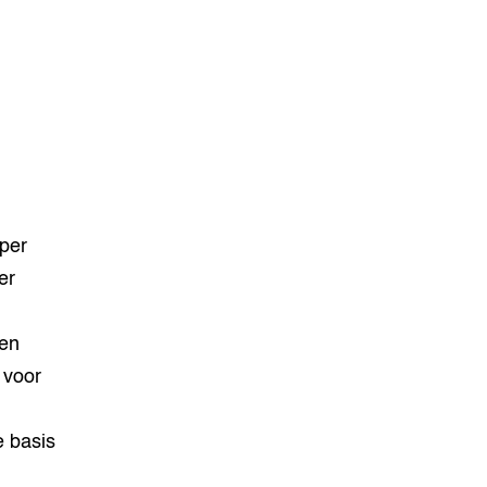
per
er
een
 voor
e basis