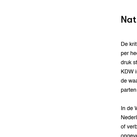
Nat
De kri
per he
druk s
KDW is
de waa
parten
In de 
Nederl
of ver
ongeve