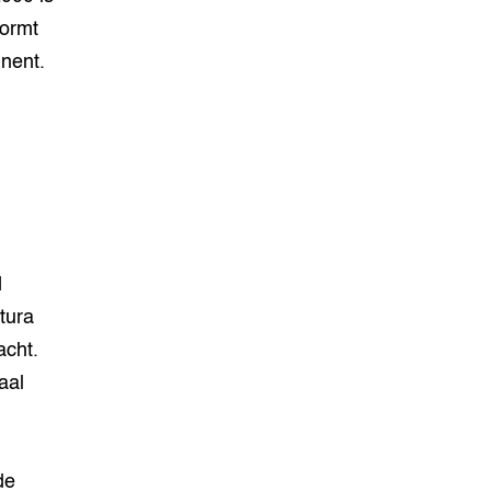
ormt
inent.
d
tura
acht.
aal
de