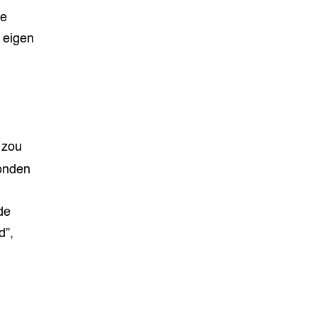
ie
 eigen
j zou
onden
de
d”,