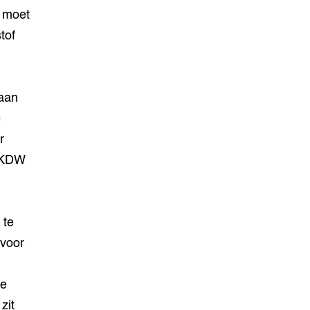
d moet
tof
 aan
e
r
e KDW
 te
 voor
re
zit