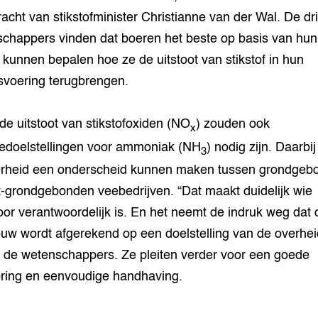
racht van stikstofminister Christianne van der Wal. De dr
chappers vinden dat boeren het beste op basis van hun
 kunnen bepalen hoe ze de uitstoot van stikstof in hun
fsvoering terugbrengen.
de uitstoot van stikstofoxiden (NO
) zouden ook
x
edoelstellingen voor ammoniak (NH
) nodig zijn. Daarbi
3
erheid een onderscheid kunnen maken tussen grondgeb
t-grondgebonden veebedrijven. “Dat maakt duidelijk wie
or verantwoordelijk is. En het neemt de indruk weg dat 
uw wordt afgerekend op een doelstelling van de overhei
 de wetenschappers. Ze pleiten verder voor een goede
ring en eenvoudige handhaving.