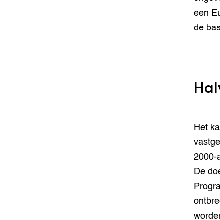
een Eu
de bas
Hal
Het ka
vastge
2000-a
De doe
Progra
ontbre
worden