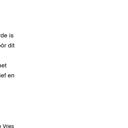
rde is
ór dit
met
ief en
 Vries