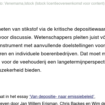
to:
Venemama
,
Istock
(Istock licentieovereenkomst voor content)
tor
al Aanpakken
grond en infra
-Pigs
houderij
t Digitalisering &
eten van stikstof via de kritische depositiewaa
ogie
voor discussie. Wetenschappers pleiten juist vó
welbevinden en
nstrument met aanvullende doelstellingen voor
adaptatie
ren en individuele boerenbedrijven. Dat moet 
oen
voor de veehouderij een langetermijnperspect
szekerheid bieden.
e exoten
rdige genetische
aat in het essay
‘Van depositie- naar emissiebeleid’
,
he diversiteit
whuisdieren
even door Jan Willem Erisman, Chris Backes en Wim de