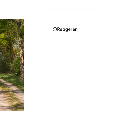
Practoraten
Vakbladen
LEREN
Wiki Groen Kennisnet
Reageren
GROEN KENNISNET
Over ons
Contact
ENGLISH
Search the Knowledge base