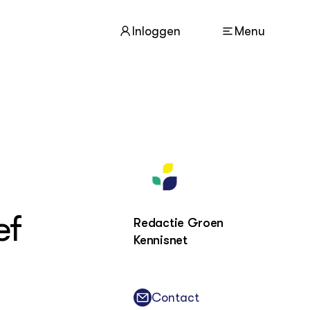
Inloggen
Menu
ACTUEEL
Nieuws
Agenda
Dossiers
ef
Columns & Blogs
Redactie Groen
Kennisnet
ZIE OOK
In de regio
Projecten
Contact
Lectoraten