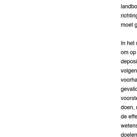
landbo
richti
moet g
In het
om op 
deposi
volgen
voorha
gevali
voorst
doen, 
de eff
wetens
doelen