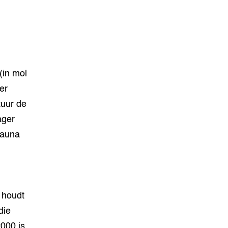
(in mol
er
tuur de
ager
fauna
 houdt
die
000 is