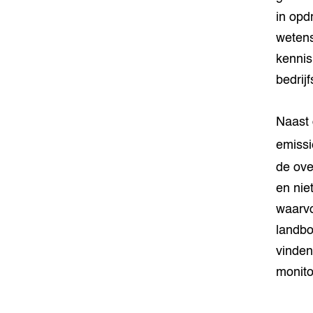
in opd
wetens
kennis
bedrij
Naast 
emissi
de ov
en nie
waarvo
landbo
vinden
monito