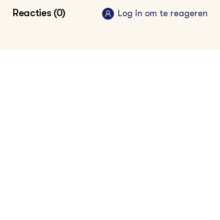
Vijf vragen over: de Afrekenbare
Reacties (0)
Log in om te reageren
Stoffenbalans - Groen Kennisnet
2022
Vakinformatie voor de akkerbouwer
2024
•
Groen Kennisnet
Vakinformatie voor de pluimveehouder
2024
•
Groen Kennisnet
Vakinformatie voor de varkenshouder
2024
•
Groen Kennisnet