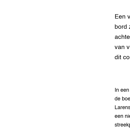
Foodsec
Integra
Groen, 
EURCAW
Een v
bord 
Varkens
Groenpac
Technol
achte
van v
Groen, 
klimaat
dit c
CoE Gr
Invasiev
In een
Plantaa
de boe
bronnen
Larens
Genetisc
een ni
landbou
streek