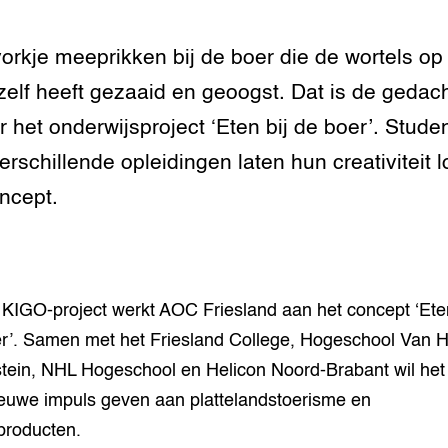
tor
al Aanpakken
grond en infra
-Pigs
orkje meeprikken bij de boer die de wortels op 
zelf heeft gezaaid en geoogst. Dat is de gedac
houderij
t Digitalisering &
ogie
r het onderwijsproject ‘Eten bij de boer’. Stude
erschillende opleidingen laten hun creativiteit 
welbevinden en
adaptatie
oncept.
oen
e exoten
 KIGO-project werkt AOC Friesland aan het concept ‘Eten
rdige genetische
r’. Samen met het Friesland College, Hogeschool Van Ha
tein, NHL Hogeschool en Helicon Noord-Brabant wil het
he diversiteit
euwe impuls geven aan plattelandstoerisme en
whuisdieren
producten.