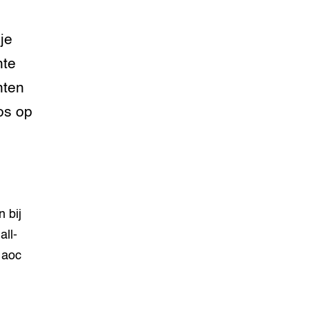
je
hte
nten
los op
 bij
ll-
 aoc