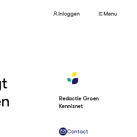
Inloggen
Menu
ACTUEEL
Nieuws
Agenda
gt
Dossiers
Columns & Blogs
en
Redactie Groen
Kennisnet
ZIE OOK
In de regio
Projecten
Lectoraten
Contact
Practoraten