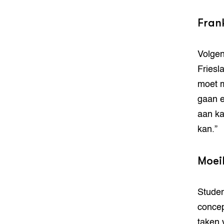
Frank
Volgen
Friesl
moet m
gaan e
aan ka
kan.”
Moeil
Studen
concep
taken 