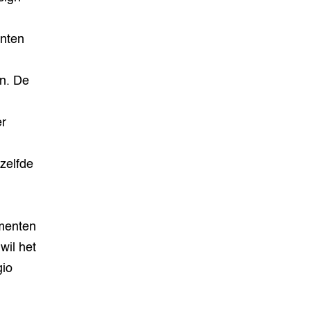
enten
en. De
er
zelfde
ementen
wil het
gio