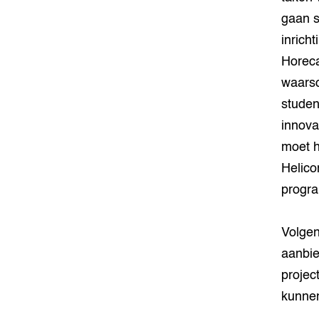
gaan s
inrich
Horeca
waarsc
studen
innova
moet h
Helico
progr
Volgen
aanbie
projec
kunnen