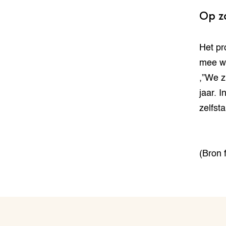
Op z
Het pr
mee wi
,”We z
jaar. 
zelfst
(Bron f