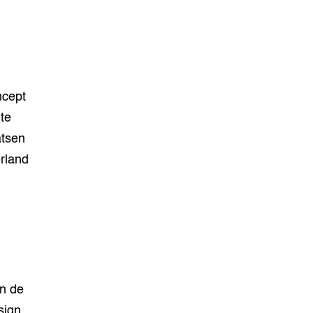
ncept
te
atsen
erland
n de
sign