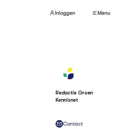
Inloggen
Menu
ACTUEEL
Nieuws
Agenda
Dossiers
Columns & Blogs
Redactie Groen
ZIE OOK
Kennisnet
In de regio
Projecten
Lectoraten
Contact
Practoraten