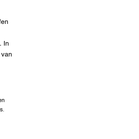
fen
 In
 van
en
s.