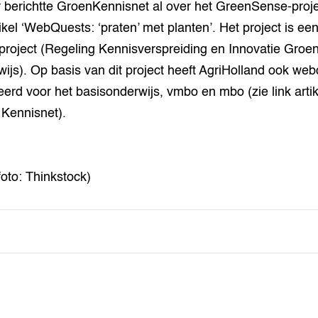
 berichtte GroenKennisnet al over het GreenSense-proje
tikel ‘WebQuests: ‘praten’ met planten’. Het project is ee
roject (Regeling Kennisverspreiding en Innovatie Groe
ijs). Op basis van dit project heeft AgriHolland ook we
erd voor het basisonderwijs, vmbo en mbo (zie link artik
Kennisnet).
foto: Thinkstock)