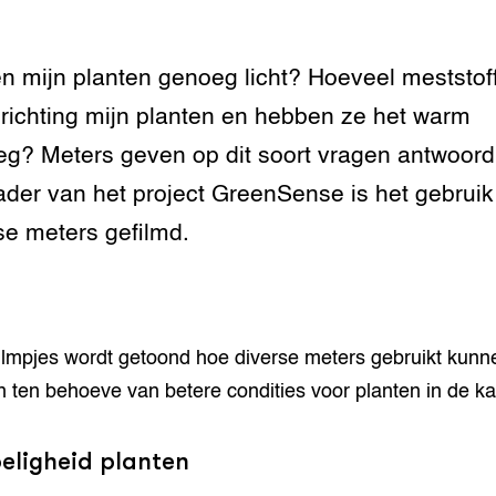
grond en infra
-Pigs
en mijn planten genoeg licht? Hoeveel meststof
houderij
t Digitalisering &
richting mijn planten en hebben ze het warm
ogie
g? Meters geven op dit soort vragen antwoord.
welbevinden en
ader van het project GreenSense is het gebruik
adaptatie
se meters gefilmd.
oen
e exoten
rdige genetische
filmpjes wordt getoond hoe diverse meters gebruikt kunn
 ten behoeve van betere condities voor planten in de ka
he diversiteit
whuisdieren
eligheid planten