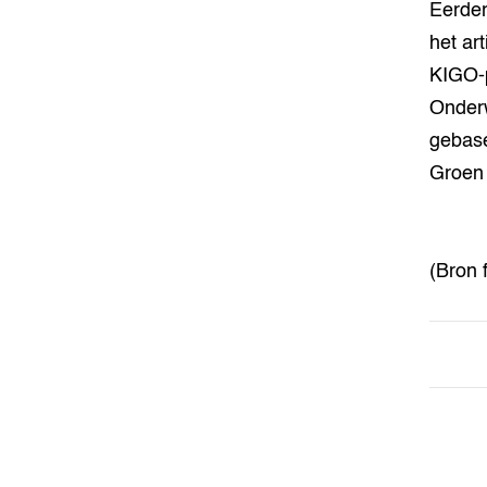
Eerder
het ar
KIGO-p
Onderw
gebase
Groen 
(Bron 