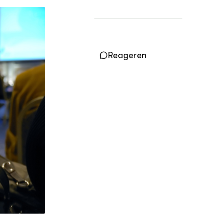
Vakbladen
LEREN
Wiki Groen Kennisnet
Reageren
GROEN KENNISNET
Over ons
Contact
ENGLISH
Search the Knowledge base