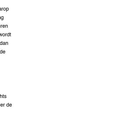
arop
ng
uren
wordt
 dan
 de
hts
er de