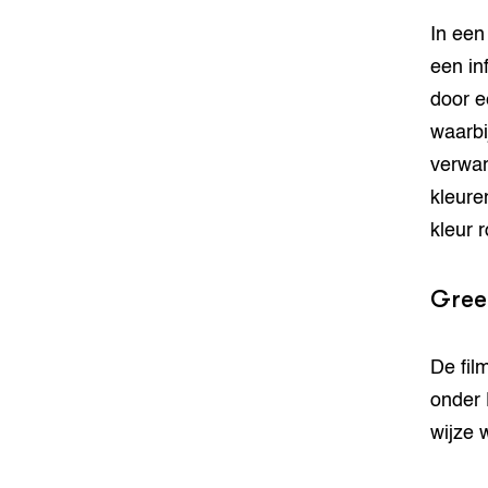
In een
een in
door e
waarbi
verwar
kleure
kleur r
Gree
De fil
onder 
wijze 