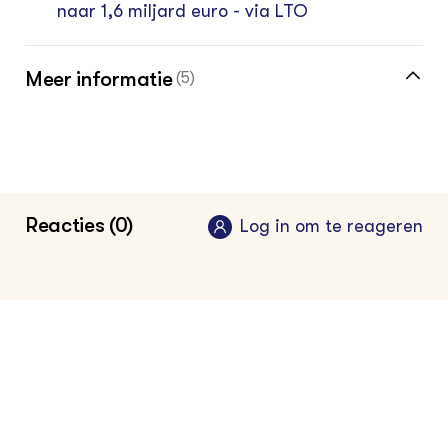
naar 1,6 miljard euro - via LTO
Meer informatie
(5)
Multifunctionele landbouw - via LTO
Platform Multifunctionele Landbouw - via
LTO
Reacties (0)
Log in om te reageren
Vakinformatie voor de multifunctionele boer
2022
•
Groen Kennisnet
Vakinformatie voor de akkerbouwer
2024
•
Groen Kennisnet
Vakinformatie voor de melkveehouder
2024
•
Groen Kennisnet