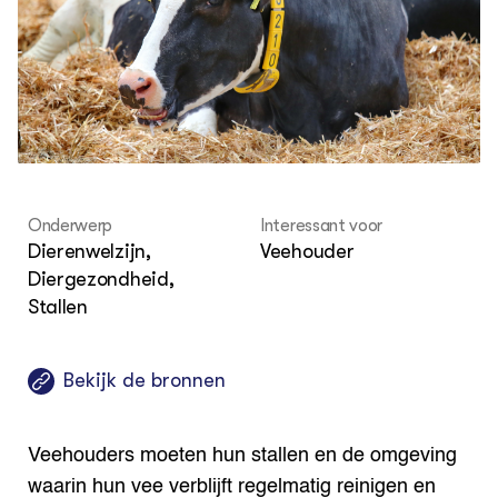
Columns & Blogs
Akk
Por
Bio
Bio
Foo
Int
ZIE OOK
Gro
EU
In de regio
Var
Gro
Projecten
Gro
Co
Lectoraten
Inv
Practoraten
Pla
Vakbladen
Gen
Onderwerp
Interessant voor
Dierenwelzijn,
Veehouder
LEREN
Wiki Groen Kennisnet
Diergezondheid,
Stallen
GROEN KENNISNET
Over ons
Bekijk de bronnen
Contact
ENGLISH
Veehouders moeten hun stallen en de omgeving
Search the Knowledge base
waarin hun vee verblijft regelmatig reinigen en