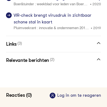
2020
•
Boer&tuinder : weekblad voor leden van Boeren
bond 126 28: 26 - 31
VIR-check brengt virusdruk in zichtbaar
schone stal in kaart
2019
•
Pluimveekrant : innovatie & ondernnemen 2019
december: 1
Links
(3)
DGZ
Relevante berichten
(2)
Dierengezondheidszorg Vlaanderen,
Efficiënter stallen ontsmetten met zeep
stalhygiene
Probiotisch reinigen varkensstal niet
Horses
effectief
Reacties (0)
Log in om te reageren