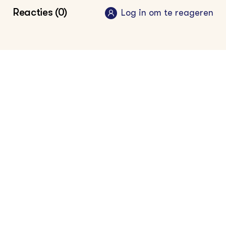
Pagina agrarische bedrijfsadvisering
Reacties (0)
Log in om te reageren
Kom meer te weten over bedrijfsadvisering
bij de VAB