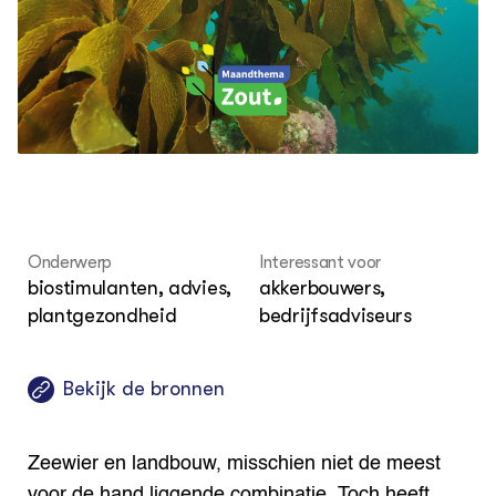
Columns & Blogs
Akk
Por
Bio
Bio
Foo
Int
ZIE OOK
Gro
EU
In de regio
Var
Gro
Projecten
Gro
Co
Lectoraten
Inv
Practoraten
Pla
Vakbladen
Gen
LEREN
Onderwerp
Interessant voor
Wiki Groen Kennisnet
biostimulanten, advies,
akkerbouwers,
plantgezondheid
bedrijfsadviseurs
GROEN KENNISNET
Over ons
Contact
Bekijk de bronnen
ENGLISH
Search the Knowledge base
Zeewier en landbouw, misschien niet de meest
voor de hand liggende combinatie. Toch heeft