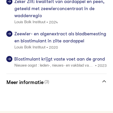
Zeker Zilt: kwaliteit van aardappel en peen,
geteeld met zeewierconcentraat in de
waddenregio
2024
•
Louis Bolk Instituut
Zeewier- en algenextract als bladbemesting
en biostimulant in zilte aardappel
2020
•
Louis Bolk Instituut
Biostimulant krijgt vaste voet aan de grond
2023
•
Nieuwe oogst : leden-, nieuws- en vakblad van L
TO Noord, ZLTO en LLTB. Editie midden 21: 30
Meer informatie
(3)
Meer over biostimulanten vind je in de
kennisbank