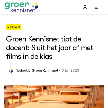
NIEUWS
Groen Kennisnet tipt de
docent: Sluit het jaar af met
STARTPAGINA'S
films in de klas
Beroepspraktijk
Onderwijs, Onderzoek & Advies
Gla
Lee
Pro
Onze partners
Hip
Pro
Hyd
3 juli 2023
Redactie Groen Kennisnet
Plu
Agr
Pra
Bol
Pra
Nat
Hov
ond
Exp
Mel
Ken
Die
Ter
Nat
ACTUEEL
Tui
Bio
Nieuws
Die
Boe
Agenda
Mul
Die