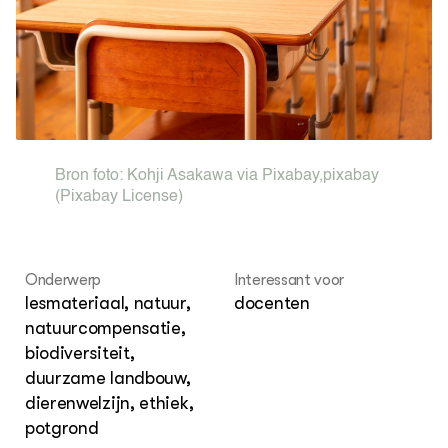
Dossiers
Vis
EU
Columns & Blogs
Akk
Por
Bio
Bio
Foo
Int
ZIE OOK
Gro
EU
In de regio
Var
Gro
Projecten
Gro
Co
Lectoraten
Inv
Practoraten
Bron foto:
Kohji Asakawa via Pixabay
,
pixabay
Pla
Vakbladen
(Pixabay License)
Gen
LEREN
Wiki Groen Kennisnet
Onderwerp
Interessant voor
lesmateriaal, natuur,
docenten
GROEN KENNISNET
natuurcompensatie,
Over ons
biodiversiteit,
Contact
duurzame landbouw,
dierenwelzijn, ethiek,
ENGLISH
potgrond
Search the Knowledge base