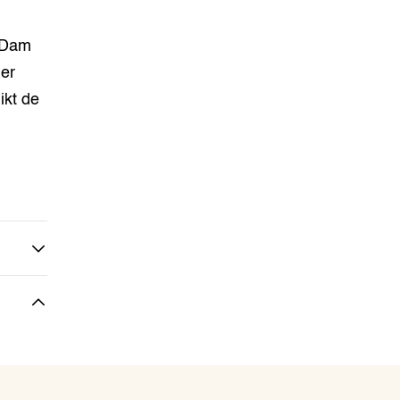
n Dam
ier
ikt de