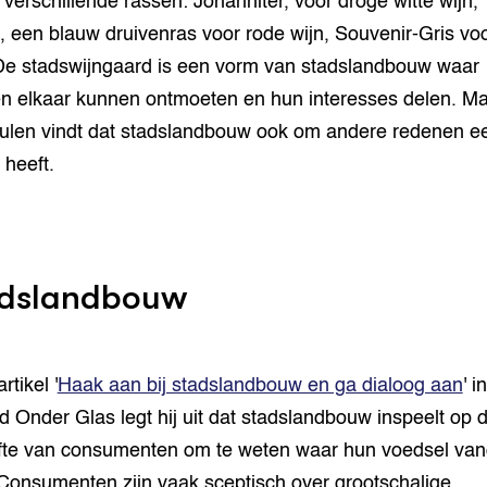
e verschillende rassen: Johanniter, voor droge witte wijn,
 een blauw druivenras voor rode wijn, Souvenir-Gris vo
De stadswijngaard is een vorm van stadslandbouw waar
 elkaar kunnen ontmoeten en hun interesses delen. M
len vindt dat stadslandbouw ook om andere redenen e
 heeft.
dslandbouw
rtikel '
Haak aan bij stadslandbouw en ga dialoog aan
' in
d Onder Glas legt hij uit dat stadslandbouw inspeelt op 
te van consumenten om te weten waar hun voedsel va
Consumenten zijn vaak sceptisch over grootschalige