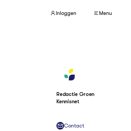
Inloggen
Menu
ACTUEEL
Nieuws
Agenda
Dossiers
Columns & Blogs
Redactie Groen
Kennisnet
ZIE OOK
In de regio
Projecten
Lectoraten
Contact