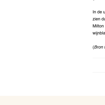
In de 
zien d
Milton
wijnbl
(
Bron 