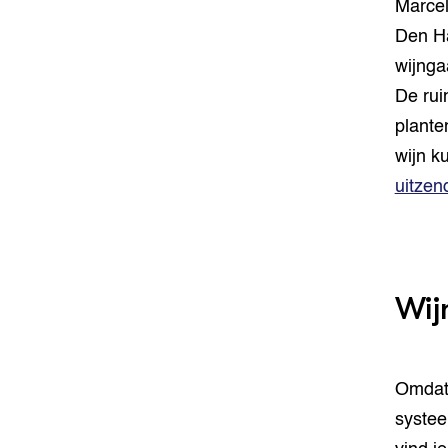
Marcel
Den Ha
wijnga
De rui
plante
wijn k
uitzen
Wij
Omdat 
systee