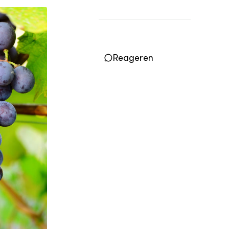
Practoraten
Vakbladen
LEREN
Wiki Groen Kennisnet
Reageren
GROEN KENNISNET
Over ons
Contact
ENGLISH
Search the Knowledge base