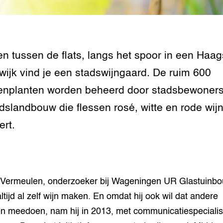
tor
al Aanpakken
grond en infra
-Pigs
houderij
t Digitalisering &
n tussen de flats, langs het spoor in een Haa
ogie
ijk vind je een stadswijngaard. De ruim 600
welbevinden en
enplanten worden beheerd door stadsbewoners.
adaptatie
adslandbouw die flessen rosé, witte en rode wij
oen
ert.
e exoten
rdige genetische
Vermeulen, onderzoeker bij Wageningen UR Glastuinbo
altijd al zelf wijn maken. En omdat hij ook wil dat andere
he diversiteit
whuisdieren
 meedoen, nam hij in 2013, met communicatiespecialis