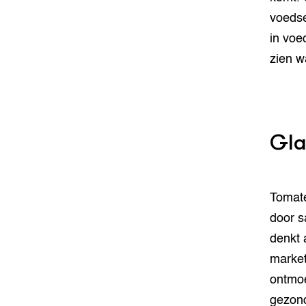
voedse
in voe
zien w
Gla
Tomate
door s
denkt 
market
ontmoe
gezond