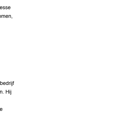
resse
komen,
bedrijf
. Hij
te