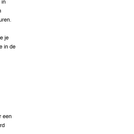
 in
n
uren.
e je
e in de
r een
rd