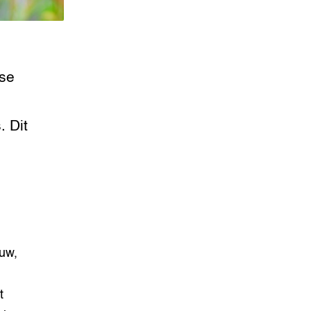
gse
 Dit
n
uw,
t