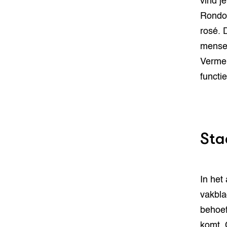
vind j
Rondo,
rosé. 
mensen
Vermeu
functie
Sta
In het a
vakbla
behoef
komt. 