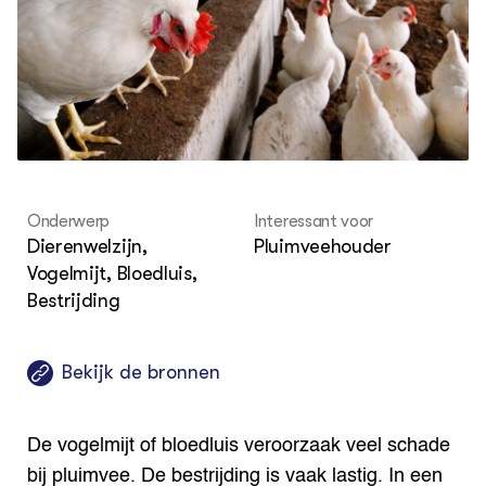
Columns & Blogs
Akk
Por
Bio
Bio
Foo
Int
ZIE OOK
Gro
EU
In de regio
Var
Gro
Projecten
Gro
Co
Lectoraten
Inv
Practoraten
Pla
Vakbladen
Gen
Onderwerp
Interessant voor
LEREN
Dierenwelzijn,
Pluimveehouder
Wiki Groen Kennisnet
Vogelmijt, Bloedluis,
Bestrijding
GROEN KENNISNET
Over ons
Contact
Bekijk de bronnen
ENGLISH
Search the Knowledge base
De vogelmijt of bloedluis veroorzaak veel schade
bij pluimvee. De bestrijding is vaak lastig. In een