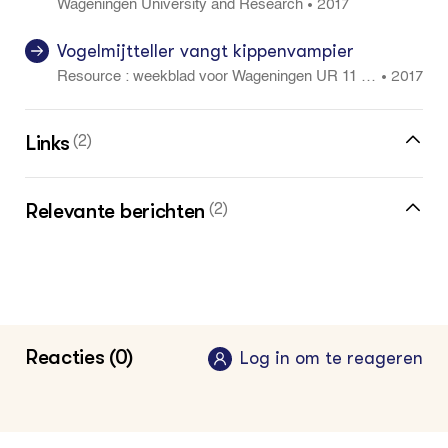
2017
•
Wageningen University and Research
Vogelmijtteller vangt kippenvampier
2017
•
Resource : weekblad voor Wageningen UR 11 1
0: 10
Links
(2)
Vogelmijt / bloedluis Dossier Wageningen
Relevante berichten
(2)
University & Research
Betere beheersing vogelmijtplaag met
Project Aanpak vogelmijt (bloedluis) bij
geautomatiseerde teller
pluimvee, Wageningen University &
Research
Bestrijding van bloedluizen bij pluimvee
Reacties (0)
Log in om te reageren