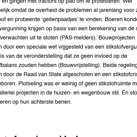
en gingen met tractors op pad om te protesteren. Wel
pelijk omdat de overheid de problemen al jarenlang voor 
oof en probeerde ‘geitenpaadjes’ te vinden. Boeren kon
vergunning krijgen op basis van een berekening van de s
 verwachten uit te stoten (PAS-melders). Bouwprojecten
 door een speciale wet vrjjgesteld van een stikstofverg
is van de veronderstelling dat ze geen invloed op de
ofbalans zouden hebben (Bouwvrijstelling). Beide regelin
 door de Raad van State afgeschoten en een stikstofcri
boren. Plotseling was er weinig of geen stikstofruimte 
allerlei projecten in de huizen- en wegenbouw stil. Én s
oeren op hun achterste benen.