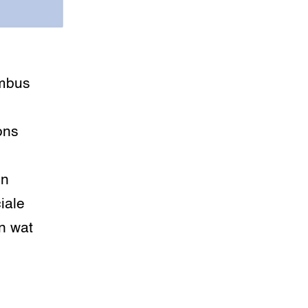
embus
ons
en
iale
n wat