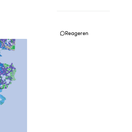
Practoraten
Vakbladen
LEREN
Wiki Groen Kennisnet
Reageren
GROEN KENNISNET
Over ons
Contact
ENGLISH
Search the Knowledge base