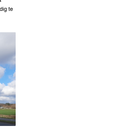
a
dig te