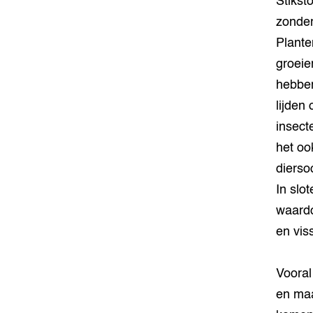
Stikst
zonder
Plante
groeie
hebben
lijden
insect
het oo
dierso
In slo
waardo
en vis
Vooral
en maa