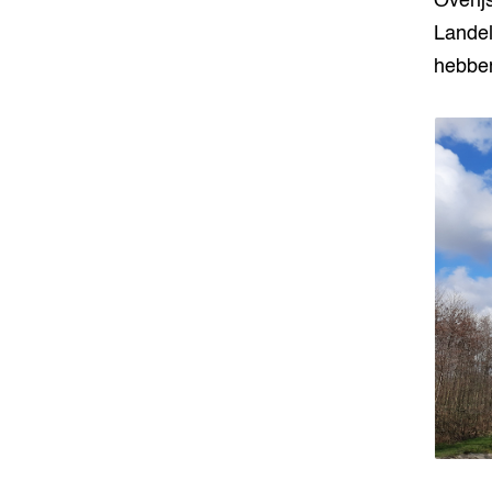
Overij
Landel
hebben