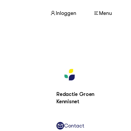
Inloggen
Menu
ACTUEEL
Nieuws
Agenda
Dossiers
Columns & Blogs
Redactie Groen
Kennisnet
ZIE OOK
In de regio
Projecten
Contact
Lectoraten