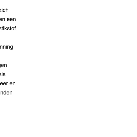
zich
den een
tikstof
unning
gen
sis
meer en
tonden