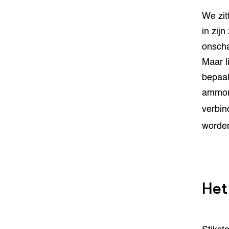
We zit
in zij
onscha
Maar l
bepaal
ammon
verbin
worden
Het