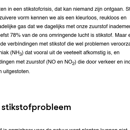
ten in een stikstofcrisis, dat kan niemand zijn ontgaan. St
n zuivere vorm kennen we als een kleurloos, reukloos en
delijke gas dat we dagelijks met onze zuurstof inademe
iefst 78% van de ons omringende lucht is stikstof. Maar e
de verbíndingen met stikstof die wel problemen veroorz
iak (NH
) dat vooral uit de veeteelt afkomstig is, en
3
dingen met zuurstof (NO en NO
) die door verkeer en in
2
 uitgestoten.
 stikstofprobleem