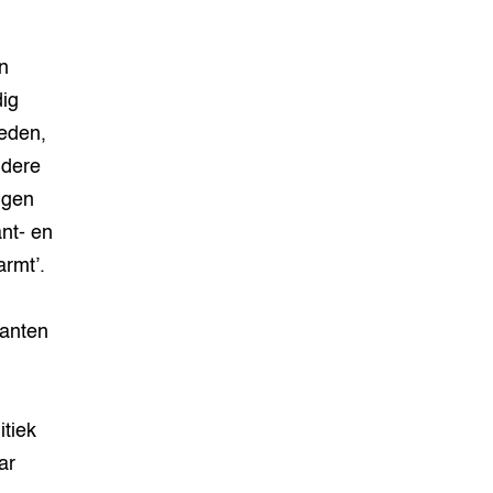
n
dig
ieden,
ndere
jgen
ant- en
armt’.
lanten
itiek
ar