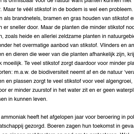
of is onmisbaar voor de natuur want planten kunnen niet
. Maar te véél stikstof in de bodem is wel een probleem.
n als brandnetels, bramen en gras houden van stikstof e
n er sneller door. Maar de planten die minder stikstof no
, zoals heide en allerlei zeldzame planten in natuurgeb
 onder het overmatige aanbod van stikstof. Vlinders en a
en en dieren die weer van die planten afhankelijk zijn, kri
k moeilijk. Te veel stikstof zorgt daardoor voor minder pl
orten: m.a.w. de biodiversiteit neemt af en de natuur ‘ver
ten en plassen zorgt te veel stikstof voor veel algengroei,
or er minder zuurstof in het water zit en er geen waterp
sen in kunnen leven.
 ammoniak heeft het afgelopen jaar voor beroering in pol
tschappij gezorgd. Boeren zagen hun toekomst in geva