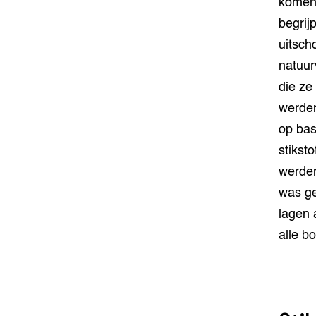
komen 
begrij
uitsch
natuur
die ze
werden
op bas
stikst
werden
was ge
lagen 
alle b