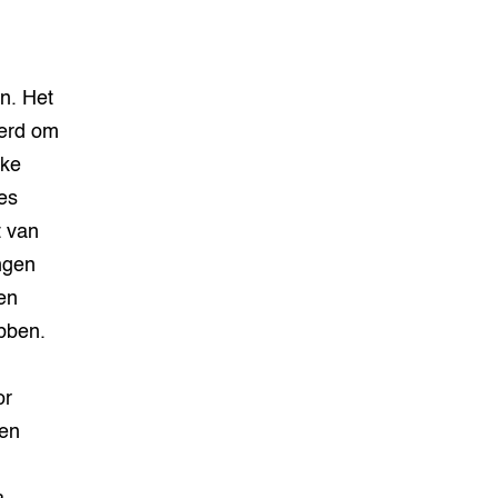
n. Het
eerd om
jke
es
t van
ngen
en
ebben.
or
een