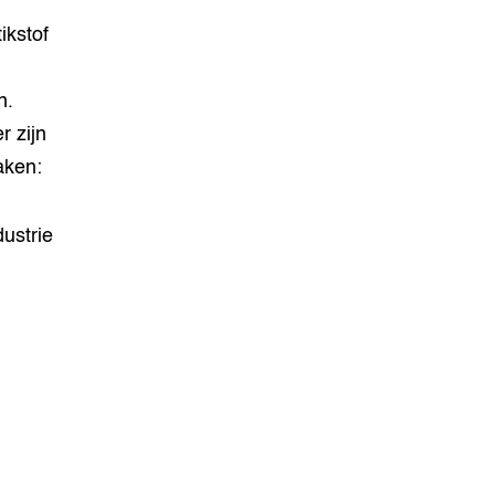
ikstof
n.
r zijn
aken:
dustrie