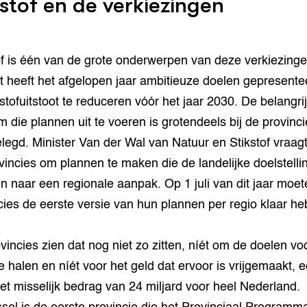
kstof en de verkiezingen
of is één van de grote onderwerpen van deze verkiezinge
t heeft het afgelopen jaar ambitieuze doelen gepresent
kstofuitstoot te reduceren vóór het jaar 2030. De belangri
m die plannen uit te voeren is grotendeels bij de provinci
legd. Minister Van der Wal van Natuur en Stikstof vraag
vincies om plannen te maken die de landelijke doelstelli
en naar een regionale aanpak. Op 1 juli van dit jaar moet
cies de eerste versie van hun plannen per regio klaar h
vincies zien dat nog niet zo zitten, níét om de doelen vo
e halen en níét voor het geld dat ervoor is vrijgemaakt, 
iet misselijk bedrag van 24 miljard voor heel Nederland.