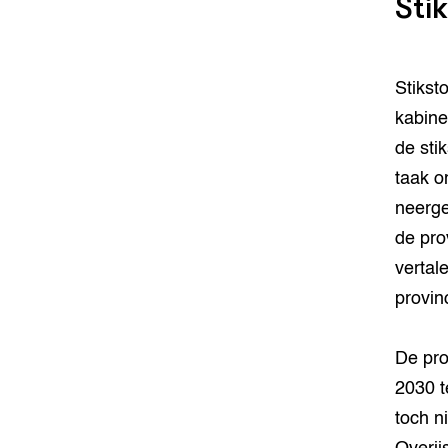
Sti
Stikst
kabine
de sti
taak o
neerge
de pro
vertal
provin
De pro
2030 t
toch n