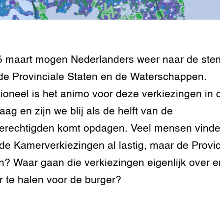
tor
al Aanpakken
grond en infra
-Pigs
houderij
t Digitalisering &
5 maart mogen Nederlanders weer naar de st
ogie
de Provinciale Staten en de Waterschappen.
welbevinden en
tioneel is het animo voor deze verkiezingen in 
adaptatie
laag en zijn we blij als de helft van de
oen
erechtigden komt opdagen. Veel mensen vind
e Kamerverkiezingen al lastig, maar de Provic
e exoten
n? Waar gaan die verkiezingen eigenlijk over e
rdige genetische
er te halen voor de burger?
he diversiteit
whuisdieren